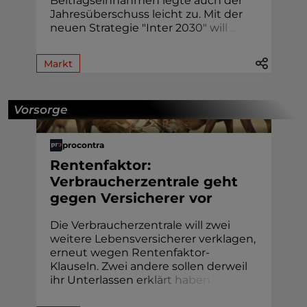
Beitragseinnahmen legte auch der
Jahresüberschuss leicht zu. Mit der
neuen Strategie "Inter 2
0
3
0
"
w
i
l
l
.
.
.
Markt
Vorsorge
procontra
Rentenfaktor:
Verbraucherzentrale geht
gegen Versicherer vor
Die Verbraucherzentrale will zwei
weitere Lebensversicherer verklagen,
erneut wegen Rentenfaktor-
Klauseln. Zwei andere sollen derweil
ihr Unterlassen
e
r
k
l
ä
r
t
h
a
b
e
n
.