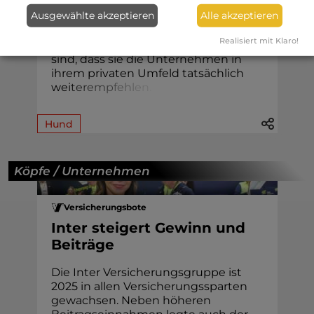
Ausgewählte akzeptieren
Alle akzeptieren
Focus Money wollte auch in diesem
Jahr wieder wissen, mit welchen
Realisiert mit Klaro!
Anbietern Verbraucher so zufrieden
sind, dass sie die Unternehmen in
ihrem privaten Umfeld tatsächlich
we
i
t
e
r
e
m
p
f
e
h
l
e
n
.
Hund
Köpfe / Unternehmen
Versicherungsbote
Inter steigert Gewinn und
Beiträge
Die Inter Versicherungsgruppe ist
2025 in allen Versicherungssparten
gewachsen. Neben höheren