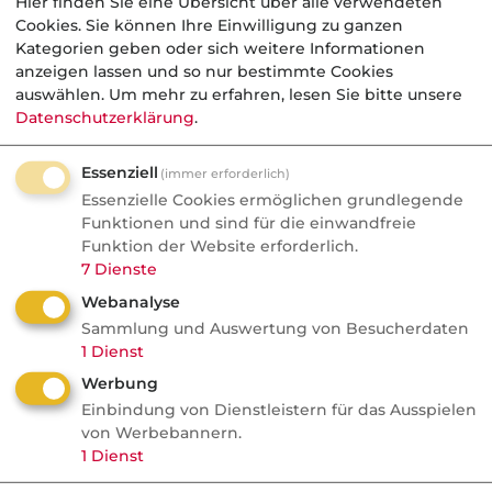
Hier finden Sie eine Übersicht über alle verwendeten
Recht auf Vergessenwerden:
Cookies. Sie können Ihre Einwilligung zu ganzen
Kategorien geben oder sich weitere Informationen
Versicherungsschutz für
anzeigen lassen und so nur bestimmte Cookies
Krebsüberlebende?
auswählen.
Um mehr zu erfahren, lesen Sie bitte unsere
Datenschutzerklärung
.
Fünf Jahre krebsfrei und trotzdem kein
Versicherungsschutz. Die SPD will das
Essenziell
(immer erforderlich)
ändern, die Versicherer rechnen dagegen
Essenzielle Cookies ermöglichen grundlegende
Funktionen und sind für die einwandfreie
und fordern bis zu 15 Jahre Wartezeit.
Funktion der Website erforderlich.
7
Dienste
Webanalyse
Sammlung und Auswertung von Besucherdaten
Tiere
1
Dienst
Werbung
VersicherungsJournal
Einbindung von Dienstleistern für das Ausspielen
Verbraucher empfehlen am
von Werbebannern.
liebsten diese
1
Dienst
Tierversicherer weiter