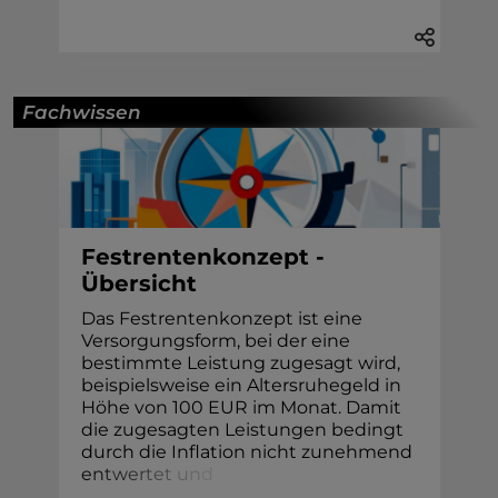
Fachwissen
Festrentenkonzept -
Übersicht
Das Festrentenkonzept ist eine
Versorgungsform, bei der eine
bestimmte Leistung zugesagt wird,
beispielsweise ein Altersruhegeld in
Höhe von 100 EUR im Monat. Damit
die zugesagten Leistungen bedingt
durch die Inflation nicht zunehmend
e
n
t
w
e
r
t
e
t
u
n
d