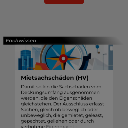
Fachwissen
Mietsachschäden (HV)
Damit sollen die Sachschäden vom
Deckungsumfang ausgenommen
werden, die den Eigenschäden
gleichstehen. Der Ausschluss erfasst
Sachen, gleich ob beweglich oder
unbeweglich, die gemietet, geleast,
gepachtet, geliehen oder durch
verboten
e
E
i
g
e
n
m
a
c
h
t
e