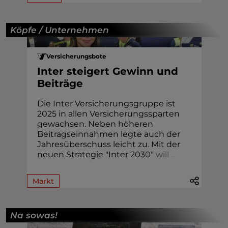
Köpfe / Unternehmen
Versicherungsbote
Inter steigert Gewinn und
Beiträge
Die Inter Versicherungsgruppe ist
2025 in allen Versicherungssparten
gewachsen. Neben höheren
Beitragseinnahmen legte auch der
Jahresüberschuss leicht zu. Mit der
neuen Strategie "Inter 2
0
3
0
"
w
i
l
l
.
.
.
Markt
Na sowas!