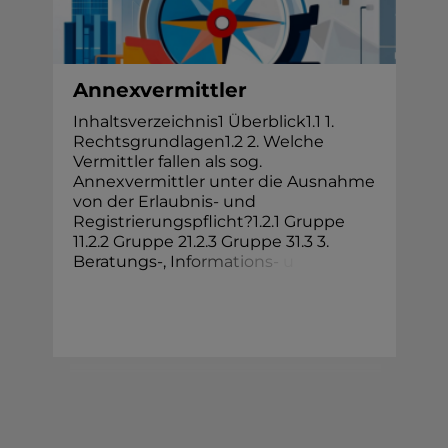
Annexvermittler
Inhaltsverzeichnis1 Überblick1.1 1.
Rechtsgrundlagen1.2 2. Welche
Vermittler fallen als sog.
Annexvermittler unter die Ausnahme
von der Erlaubnis- und
Registrierungspflicht?1.2.1 Gruppe
11.2.2 Gruppe 21.2.3 Gruppe 31.3 3.
Beratungs-, I
n
f
o
r
m
a
t
i
o
n
s
-
u