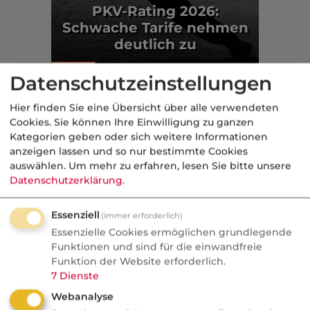
PKV-Rating 2026:
Schwache Tarife nehmen
deutlich zu
Markt
Datenschutzeinstellungen
Aus der dvb-Redaktion
Hier finden Sie eine Übersicht über alle verwendeten
Cookies. Sie können Ihre Einwilligung zu ganzen
Kategorien geben oder sich weitere Informationen
Politik
anzeigen lassen und so nur bestimmte Cookies
auswählen.
Um mehr zu erfahren, lesen Sie bitte unsere
Nachrichten
Datenschutzerklärung
.
Recht auf Vergessenwerden:
Essenziell
Versicherungsschutz für
(immer erforderlich)
Essenzielle Cookies ermöglichen grundlegende
Krebsüberlebende?
Funktionen und sind für die einwandfreie
Funktion der Website erforderlich.
Fünf Jahre krebsfrei und trotzdem kein
7
Dienste
Versicherungsschutz. Die SPD will das
Webanalyse
ändern, die Versicherer rechnen dagegen