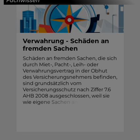
Fachwissen
Verwahrung - Schäden an
fremden Sachen
Schäden an fremden Sachen, die sich
durch Miet-, Pacht-, Leih- oder
Verwahrungsvertrag in der Obhut
des Versicherungsnehmers befinden,
sind grundsätzlich vom
Versicherungsschutz nach Ziffer 7.6
AHB 2008 ausgeschlossen, weil sie
wie ei
g
e
n
e
S
a
c
h
e
n
a
n