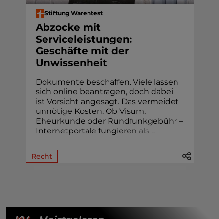
Stiftung Warentest
Abzocke mit
Serviceleistungen:
Geschäfte mit der
Unwissenheit
Dokumente beschaffen. Viele lassen
sich online beantragen, doch dabei
ist Vorsicht angesagt. Das vermeidet
unnötige Kosten. Ob Visum,
Eheur­kunde oder Rund­funk­gebühr –
Internetportale fung
i
e
r
e
n
a
l
s
.
.
.
Recht