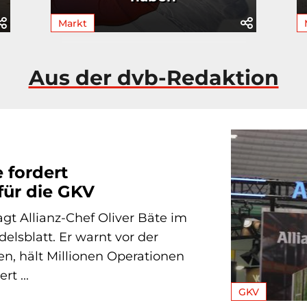
Markt
Aus der dvb-Redaktion
 fordert
für die GKV
agt Allianz-Chef Oliver Bäte im
lsblatt. Er warnt vor der
en, hält Millionen Operationen
rt ...
GKV