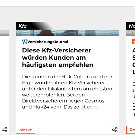
Kfz
Na
VersicherungsJournal
Diese Kfz-Versicherer
würden Kunden am
häufigsten empfehlen
Die Kunden der Huk-Coburg und der
Ergo würden ihren Kfz-Versicherer
D
unter den Filialanbietern am ehesten
s
weiterempfehlen. Bei den
i
Direktversicherern liegen Cosmos
u
und Huk24 vorn. Das z
e
i
g
t
e
i
n
e
.
.
.
E
I
Markt
Re