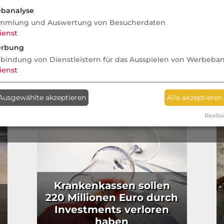
Annahmesicherheit“
„M
banalyse
mmlung und Auswertung von Besucherdaten
ienst
rbung
nbindung von Dienstleistern für das Ausspielen von Werbeba
ienst
Ausgewählte akzeptieren
Alle akzeptieren
Realisi
Krankenkassen sollen
220 Millionen Euro durch
Investments verloren
haben