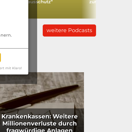
einKrankenhausschutz“
zur GKV-Reform
weitere Podcasts
nnern.
ert mit Klaro!
Krankenkassen: Weitere
Millionenverluste durch
fragwürdige Anlagen