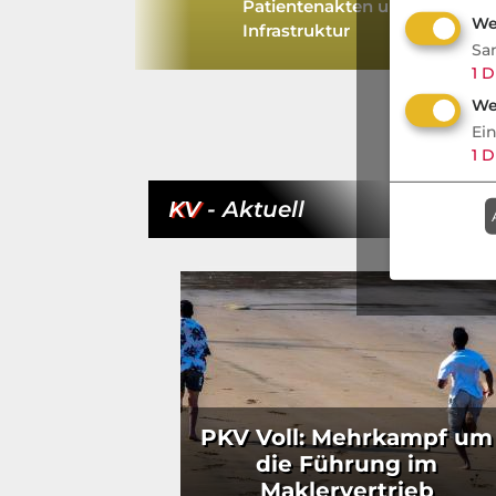
g bei
Patientenakten und
We
n
Infrastruktur
Sa
1
D
We
Ei
1
D
KV
- Aktuell
PKV Voll: Mehrkampf um
die Führung im
Maklervertrieb