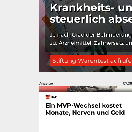
Krankheits- u
steuerlich abs
Je nach Grad der Behin­derung 
zu. Arznei­mittel, Zahn­ersatz u
Stiftung Warentest aufruf
Anzeige
07.08
dvb
Ein MVP-Wechsel kostet
Monate, Nerven und Geld