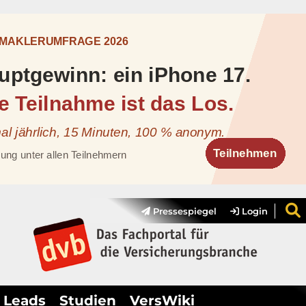
Pressespiegel
Login
Leads
Studien
VersWiki