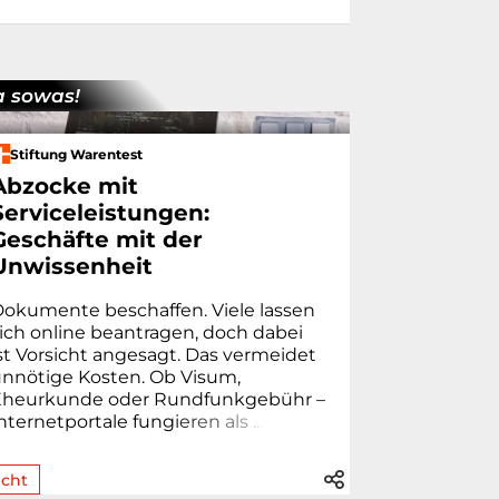
 sowas!
Stiftung Warentest
Abzocke mit
Serviceleistungen:
Geschäfte mit der
Unwissenheit
okumente beschaffen. Viele lassen
ich online beantragen, doch dabei
st Vorsicht angesagt. Das vermeidet
nnötige Kosten. Ob Visum,
heur­kunde oder Rund­funk­gebühr –
nternetportale fung
i
e
r
e
n
a
l
s
.
.
.
cht