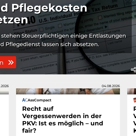
nd Pflegekosten
etzen
stehen Steuer­pflichtigen einige Entlastungen
nd Pflege­dienst lassen sich absetzen.
en
.2026
04.08.2026
AssCompact
Recht auf
Vergessenwerden in der
PKV: Ist es möglich – und
fair?