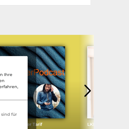
n Ihre
nen
rfahren,
sind für
er stationärer Tarif
LKH-Vorstand Jan-