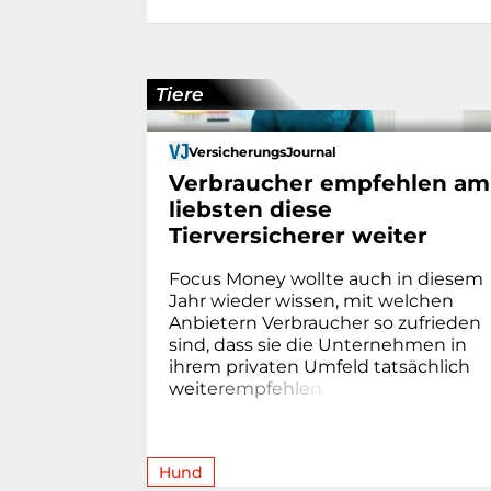
Tiere
VersicherungsJournal
Verbraucher empfehlen am
liebsten diese
Tierversicherer weiter
Focus Money wollte auch in diesem
Jahr wieder wissen, mit welchen
Anbietern Verbraucher so zufrieden
sind, dass sie die Unternehmen in
ihrem privaten Umfeld tatsächlich
we
i
t
e
r
e
m
p
f
e
h
l
e
n
.
Hund