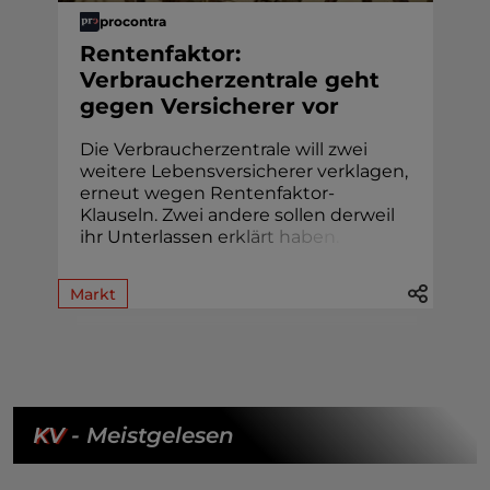
procontra
Rentenfaktor:
Verbraucherzentrale geht
gegen Versicherer vor
Die Verbraucherzentrale will zwei
weitere Lebensversicherer verklagen,
erneut wegen Rentenfaktor-
Klauseln. Zwei andere sollen derweil
ihr Unterlassen
e
r
k
l
ä
r
t
h
a
b
e
n
.
Markt
KV
- Meistgelesen