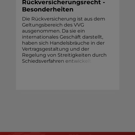
Rückversicherungsrecht -
Besonderheiten
Die Rückversicherung ist aus dem
Geltungsbereich des VVG
ausgenommen. Da sie ein
internationales Geschäft darstellt,
haben sich Handelsbräuche in der
Vertragsgestaltung und der
Regelung von Streitigkeiten durch
Schiedsverfahr
e
n
e
n
t
w
i
c
k
e
l
t
.