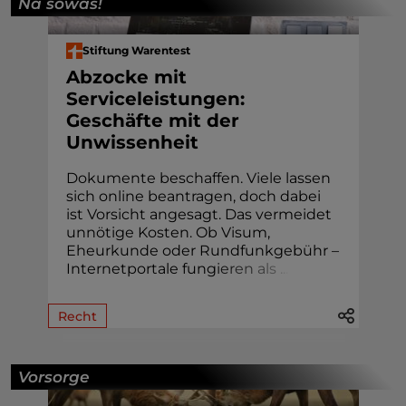
Na sowas!
Stiftung Warentest
Abzocke mit
Serviceleistungen:
Geschäfte mit der
Unwissenheit
Dokumente beschaffen. Viele lassen
sich online beantragen, doch dabei
ist Vorsicht angesagt. Das vermeidet
unnötige Kosten. Ob Visum,
Eheur­kunde oder Rund­funk­gebühr –
Internetportale fung
i
e
r
e
n
a
l
s
.
.
.
Recht
Vorsorge