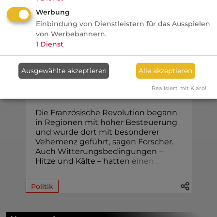
Werbung
Einbindung von Dienstleistern für das Ausspielen
Finanzen
von Werbebannern.
1
Dienst
FONDS professionell
Studie: Ungleiche
Ausgewählte akzeptieren
Alle akzeptieren
Besteuerung begünstigte
Realisiert mit Klaro!
Französische Revolution
Die Französische Revolution begann
in Regionen mit hoher Besteuerung
und wurde dort mit besonderer
Vehemenz geführt, sagen Forscher.
Auch Witterungsbedingungen –
Hitze und Kälte – hat
t
e
n
e
i
n
e
n
.
.
.
Politik