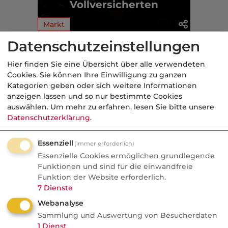
Vollversicherten
Markt
Datenschutzeinstellungen
Aus der dvb-Redaktion
Hier finden Sie eine Übersicht über alle verwendeten
Cookies. Sie können Ihre Einwilligung zu ganzen
Politik
Kategorien geben oder sich weitere Informationen
anzeigen lassen und so nur bestimmte Cookies
Nachrichten
auswählen.
Um mehr zu erfahren, lesen Sie bitte unsere
Recht auf Vergessenwerden:
Datenschutzerklärung
.
Versicherungsschutz für
Essenziell
(immer erforderlich)
Krebsüberlebende?
Essenzielle Cookies ermöglichen grundlegende
Funktionen und sind für die einwandfreie
Fünf Jahre krebsfrei und trotzdem kein
Funktion der Website erforderlich.
Versicherungsschutz. Die SPD will das
7
Dienste
ändern, die Versicherer rechnen dagegen
Webanalyse
und fordern bis zu 15 Jahre Wartezeit.
Sammlung und Auswertung von Besucherdaten
1
Dienst