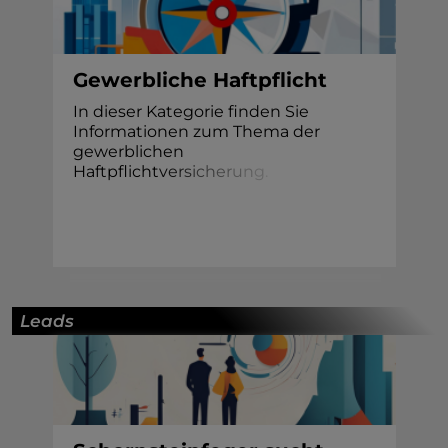
Gewerbliche Haftpflicht
In dieser Kategorie finden Sie
Informationen zum Thema der
gewerblichen
Haftpflicht
v
e
r
s
i
c
h
e
r
u
n
g
.
Leads