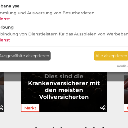
banalyse
mmlung und Auswertung von Besucherdaten
ienst
rbung
nbindung von Dienstleistern für das Ausspielen von Werbeba
ienst
Ausgewählte akzeptieren
Alle akzeptieren
Realisi
Dies sind die
Krankenversicherer mit
den meisten
Vollversicherten
Markt