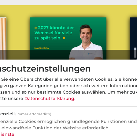
schutzeinstellungen
 Sie eine Übersicht über alle verwendeten Cookies. Sie könne
ng zu ganzen Kategorien geben oder sich weitere Informatio
assen und so nur bestimmte Cookies auswählen.
Um mehr zu e
itte unsere
Datenschutzerklärung
.
cks
Die beste Zeit für PKV-Wechsel
Gip
Ge
ma
enziell
(immer erforderlich)
Pri
senzielle Cookies ermöglichen grundlegende Funktionen und 
e einwandfreie Funktion der Website erforderlich.
ienste