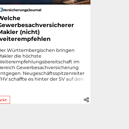
VersicherungsJournal
Welche
Gewerbesachversicherer
Makler (nicht)
weiterempfehlen
Der Württembergischen bringen
akler die höchste
Weiterempfehlungsbereitschaft im
Bereich Gewerbesachversicherung
ntgegen. Neugeschäftsspitzenreiter
HV schaffte es hinter der S
V
a
u
f
d
e
n
.
rkt