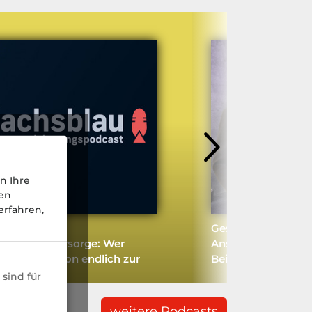
n Ihre
nen
rfahren,
feltreffen
Gesunde Mischkos
sundheitsvorsorge: Wer
Anstehende
cht Prävention endlich zur
Beitragsanpassun
orität?
sind für
weitere Podcasts