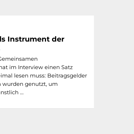
ls Instrument der
k
s Gemeinsamen
at im Interview einen Satz
imal lesen muss: Beitragsgelder
n wurden genutzt, um
stlich ...