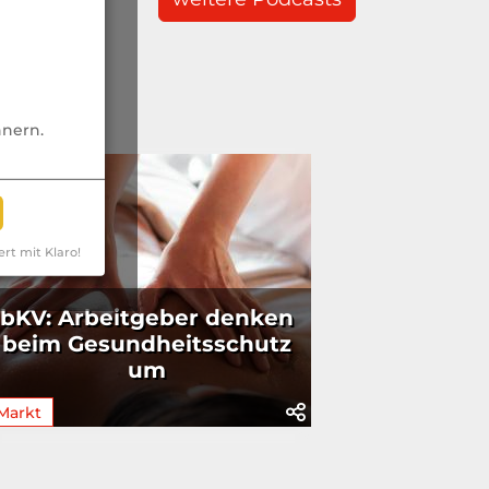
nnern.
ert mit Klaro!
bKV: Arbeitgeber denken
beim Gesundheitsschutz
um
Markt