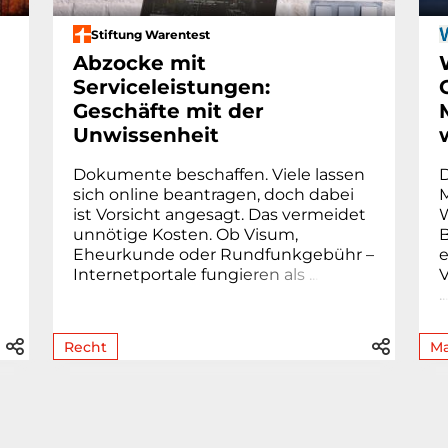
Stiftung Warentest
Abzocke mit
Serviceleistungen:
Geschäfte mit der
Unwissenheit
Dokumente beschaffen. Viele lassen
sich online beantragen, doch dabei
M
ist Vorsicht angesagt. Das vermeidet
unnötige Kosten. Ob Visum,
Eheur­kunde oder Rund­funk­gebühr –
e
Internetportale fung
i
e
r
e
n
a
l
s
.
.
.
V
.
.
Recht
Ma