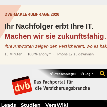
Pressespiegel
Login
Leads
Studien
VersWiki