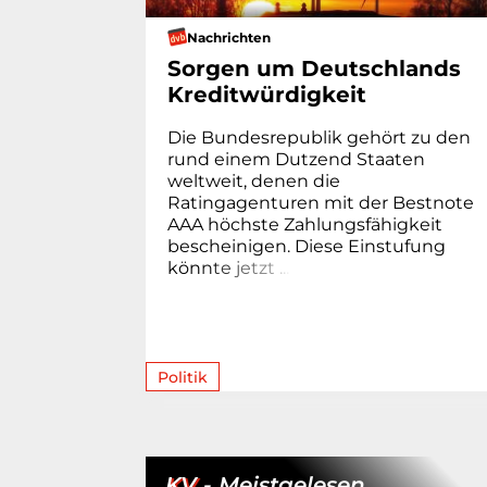
Nachrichten
Sorgen um Deutschlands
Kreditwürdigkeit
Die Bundesrepublik gehört zu den
rund einem Dutzend Staaten
weltweit, denen die
Ratingagenturen mit der Bestnote
AAA höchste Zahlungsfähigkeit
bescheinigen. Diese Einstufung
kön
n
t
e
j
e
t
z
t
.
.
.
Politik
KV
- Meistgelesen