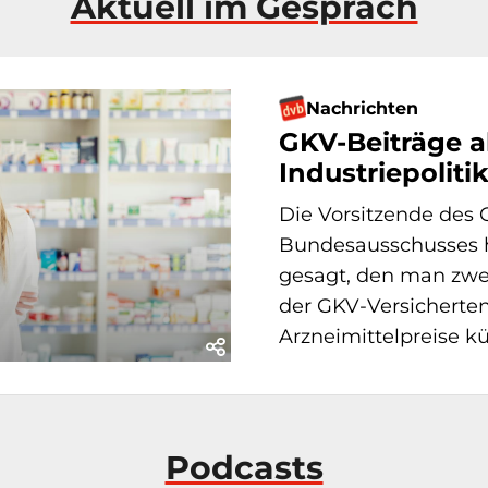
Aktuell im Gespräch
Nachrichten
GKV-Beiträge a
Industriepoliti
Die Vorsitzende de
Bundesausschusses h
gesagt, den man zwe
der GKV-Versicherte
Arzneimittelpreise kün
Podcasts