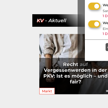
We
Sa
1
D
KV
- Aktuell
We
Ei
1
D
Recht auf
Vergessenwerden in der
PKV: Ist es möglich – und
fair?
Markt