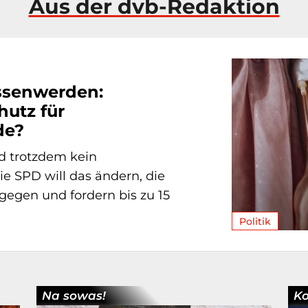
Aus der dvb-Redaktion
ssenwerden:
hutz für
de?
nd trotzdem kein
e SPD will das ändern, die
gegen und fordern bis zu 15
Politik
Na sowas!
K