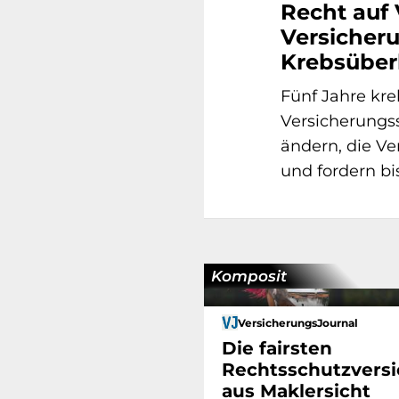
Recht auf
Versicheru
Krebsüber
Fünf Jahre kre
Versicherungss
ändern, die V
und fordern bis
Komposit
VersicherungsJournal
Die fairsten
Rechtsschutzversi
aus Maklersicht