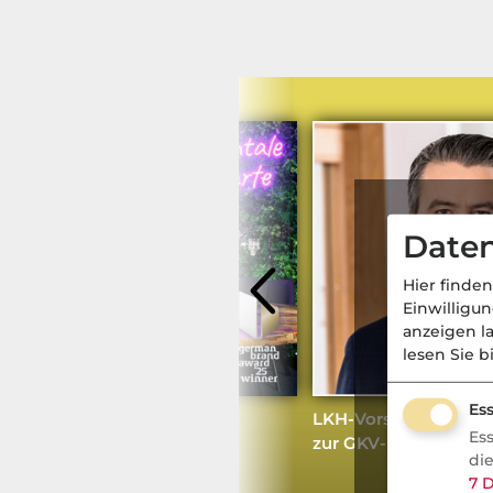
Daten
Hier finden
Einwilligu
anzeigen l
lesen Sie b
Ess
Gesunde Mischkost &
LKH-Vorstand Jan-Pe
Es
Anstehende
zur GKV-Reform
di
Beitragsanpassungen
7
D