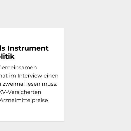
ls Instrument
litik
s Gemeinsamen
at im Interview einen
n zweimal lesen muss:
KV-Versicherten
Arzneimittelpreise