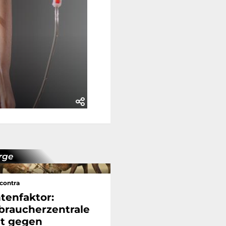
rge
contra
tenfaktor:
braucherzentrale
t gegen