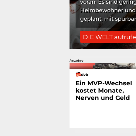
voran. Es sind gerin
Heimbewohner und h
geplant, mit spürbar
DIE WELT aufruf
Anzeige
dvb
Ein MVP-Wechsel
kostet Monate,
Nerven und Geld