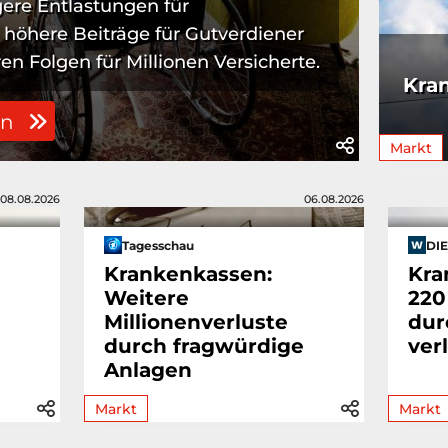
gere Entlastungen für
öhere Beiträge für Gutverdiener
en Folgen für Millionen Versicherte.
Kra
en
Markt
08.08.2026
06.08.2026
Tagesschau
DI
Krankenkassen:
Kra
Weitere
220
Millionenverluste
dur
durch fragwürdige
ver
Anlagen
Markt
Markt