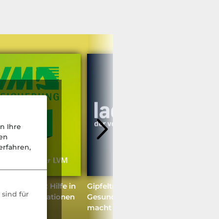
n Ihre
nen
rfahren,
ialberatung: Hilfe in
Gipfeltreffen
sind für
n Lebenssituationen
Gesundheitsvorsorge: Wer
macht Prävention endlich zur
Priorität?