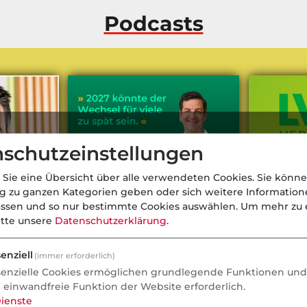
Podcasts
schutzeinstellungen
 Sie eine Übersicht über alle verwendeten Cookies. Sie könne
ng zu ganzen Kategorien geben oder sich weitere Informatio
assen und so nur bestimmte Cookies auswählen.
Um mehr zu e
itte unsere
Datenschutzerklärung
.
enziell
(immer erforderlich)
ter Diercks
Die beste Zeit für PKV-Wechsel
Die LVM Soz
senzielle Cookies ermöglichen grundlegende Funktionen und 
schwierige
e einwandfreie Funktion der Website erforderlich.
ienste