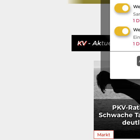
We
Sa
1
D
We
Ei
KV
- Aktuell
1
D
PKV-Rat
Schwache T
deutl
Markt