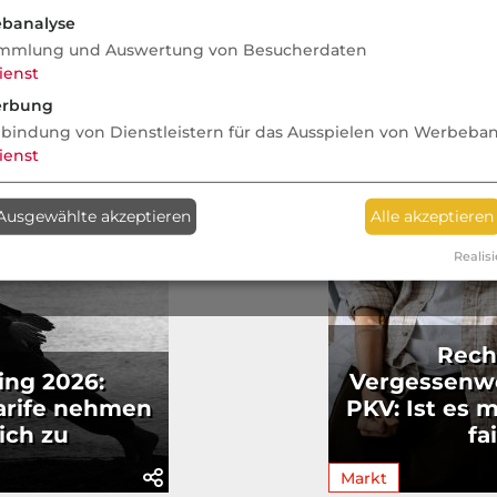
banalyse
mmlung und Auswertung von Besucherdaten
ienst
rbung
nbindung von Dienstleistern für das Ausspielen von Werbeba
ienst
Ausgewählte akzeptieren
Alle akzeptieren
Realisi
Rech
ing 2026:
Vergessenwe
arife nehmen
PKV: Ist es 
ich zu
fa
Markt