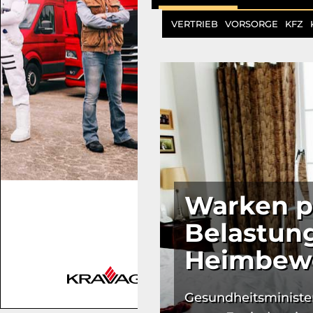
VERTRIEB
VORSORGE
KFZ
Warken p
Belastung
Heimbew
Gesundheitsminister