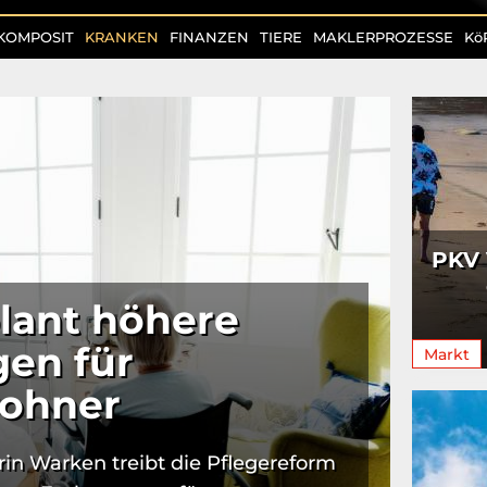
KOMPOSIT
KRANKEN
FINANZEN
TIERE
MAKLERPROZESSE
Kö
PKV 
lant höhere
en für
Markt
ohner
in Warken treibt die Pflegereform