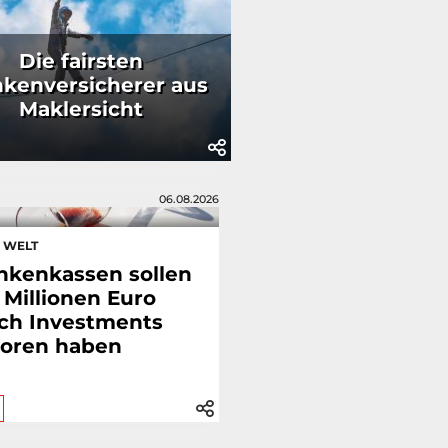
Die fairsten
nkenversicherer aus
Maklersicht
06.08.2026
E WELT
nkenkassen sollen
 Millionen Euro
ch Investments
loren haben