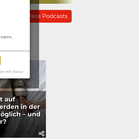
weitere Podcasts
nnern.
ert mit Klaro!
t auf
rden in der
möglich – und
ir?