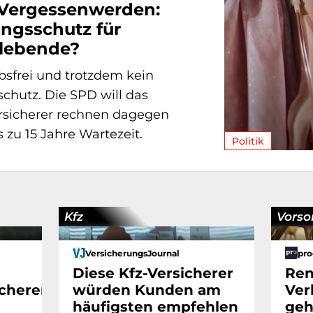
 Vergessenwerden:
ngsschutz für
lebende?
bsfrei und trotzdem kein
chutz. Die SPD will das
ersicherer rechnen dagegen
 zu 15 Jahre Wartezeit.
Politik
Kfz
Vorso
VersicherungsJournal
pro
Diese Kfz-Versicherer
Ren
cherer
würden Kunden am
Ver
häufigsten empfehlen
geh