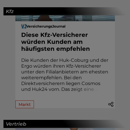
Kfz
VersicherungsJournal
Diese Kfz-Versicherer
würden Kunden am
häufigsten empfehlen
Die Kunden der Huk-Coburg und der
Ergo würden ihren Kfz-Versicherer
unter den Filialanbietern am ehesten
weiterempfehlen. Bei den
Direktversicherern liegen Cosmos
und Huk24 vorn. Das z
e
i
g
t
e
i
n
e
.
.
.
Markt
Vertrieb