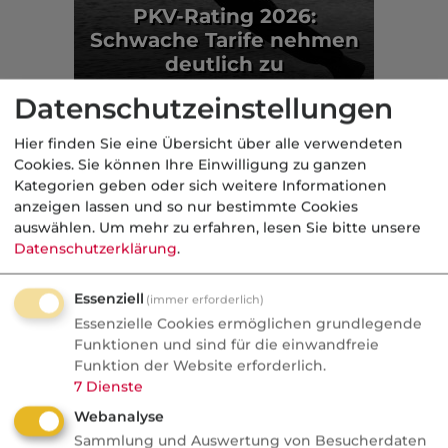
PKV-Rating 2026:
Schwache Tarife nehmen
deutlich zu
Datenschutzeinstellungen
Markt
Hier finden Sie eine Übersicht über alle verwendeten
Aus der dvb-Redaktion
Cookies. Sie können Ihre Einwilligung zu ganzen
Kategorien geben oder sich weitere Informationen
anzeigen lassen und so nur bestimmte Cookies
Politik
auswählen.
Um mehr zu erfahren, lesen Sie bitte unsere
Datenschutzerklärung
.
Nachrichten
Recht auf Vergessenwerden:
Essenziell
(immer erforderlich)
Versicherungsschutz für
Essenzielle Cookies ermöglichen grundlegende
Krebsüberlebende?
Funktionen und sind für die einwandfreie
Funktion der Website erforderlich.
Fünf Jahre krebsfrei und trotzdem kein
7
Dienste
Versicherungsschutz. Die SPD will das
Webanalyse
ändern, die Versicherer rechnen dagegen
Sammlung und Auswertung von Besucherdaten