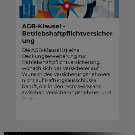
AGB-Klausel -
Betriebshaftpflichtversicher
ung
Die AGB-Klausel ist eine
Deckungserweiterung zur
Betriebshaftpflichtversicherung,
wonach sich der Versicherer auf
Wunsch des Versicherungsnehmers
nicht auf Haftungsausschlüsse
beruft, die in den rechtswirksam
zwischen Versicherungsnehm
e
r
u
n
d
A
n
s
p
r
u
c