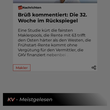
Nachrichten
Brüß kommentiert: Die 32.
Woche im Rückspiegel
Eine Studie kürt die fairsten
Maklerpools, die Rente mit 63 trifft
den Osten härter als den Westen, die
Frühstart-Rente kommt ohne
Vergütung für den Vermittler, die
GKV finanziert
n
e
b
e
n
b
e
i
.
.
.
Makler
KV
- Meistgelesen