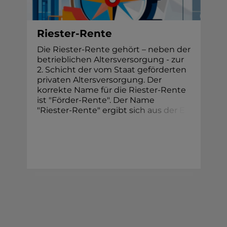
Riester-Rente
Die Riester-Rente gehört – neben der
betrieblichen Altersversorgung - zur
2. Schicht der vom Staat geförderten
privaten Altersversorgung. Der
korrekte Name für die Riester-Rente
ist "Förder-Rente". Der Name
"Riester-Rente" ergibt
s
i
c
h
a
u
s
d
e
r
E