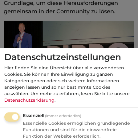
Grundlage, um diese Herausforderungen
gemeinsam in der Community zu lösen.
Datenschutzeinstellungen
Hier finden Sie eine Übersicht über alle verwendeten
Cookies. Sie können Ihre Einwilligung zu ganzen
Michael Krebbers
, Vorstand Stuttgarter
Kategorien geben oder sich weitere Informationen
Versicherungsgruppe
anzeigen lassen und so nur bestimmte Cookies
auswählen.
Um mehr zu erfahren, lesen Sie bitte unsere
Ausblick auf den Hub in 2027 - es
Datenschutzerklärung
.
kommen neue Normen
Essenziell
(immer erforderlich)
Auf Nachfrage aus dem Publikum gab es
Essenzielle Cookies ermöglichen grundlegende
einen Ausblick auf die Roadmap. Diskutiert
Funktionen und sind für die einwandfreie
werden derzeit die Normen 490, 501 und 502.
Funktion der Website erforderlich.