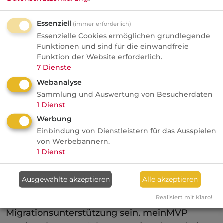
nicht tief in die Karten gucken: "
Während
andere Plattformen von Investoren
Essenziell
(immer erforderlich)
Essenzielle Cookies ermöglichen grundlegende
übernommen werden bleibt das
Funktionen und sind für die einwandfreie
kostenfreie Grundmodell von meinMVP
Funktion der Website erforderlich.
bestehen. Das ist unser Beitrag zur
7
Dienste
Maklerunabhängigkeit
." Beschränken sich
Webanalyse
die
Zusatzservices denn auf reine
Sammlung und Auswertung von Besucherdaten
Technikleistungen? Nein, es kommen für uns
1
Dienst
Versicherer alle Services in Betracht, die den
Werbung
unabhängigen Makler in seiner Tätigkeit
Einbindung von Dienstleistern für das Ausspielen
von Werbebannern.
unterstützen.
1
Dienst
Migration für die Makler
erleichtern
Ausgewählte akzeptieren
Alle akzeptieren
Besonders relevant für Makler dürfte die
Realisiert mit Klaro!
Migrationsunterstützung sein. meinMVP