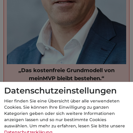
„Das kostenfreie Grundmodell von
meinMVP bleibt bestehen.“
Datenschutzeinstellungen
Dr. Claus Hunold
Haftpflichtkasse
Hier finden Sie eine Übersicht über alle verwendeten
Cookies. Sie können Ihre Einwilligung zu ganzen
Kategorien geben oder sich weitere Informationen
Auch
Dr. Claus Hunold
von der
anzeigen lassen und so nur bestimmte Cookies
Haftpflichtkasse
, immerhin
auswählen.
Um mehr zu erfahren, lesen Sie bitte unsere
Gründungsmitglied von meinMVP, lässt sich
Datenschutzerklärung
.