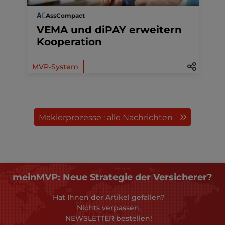
AssCompact
VEMA und diPAY erweitern
Kooperation
MVP-System
Maklerprozesse : alle Nachrichten
meinMVP: Neue Strategie der Versicherer?
Hat Ihnen der Artikel gefallen?
Nichts verpassen,
NEWSLETTER bestellen!