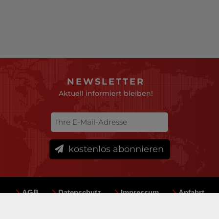
NEWSLETTER
Aktuell informiert bleiben!
kostenlos abonnieren
AGB
Datenschutz
Impressum
Anfahrt
Sitemap
Team
Mediadaten