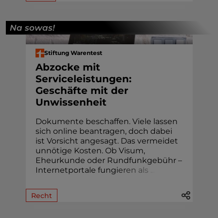
Na sowas!
Stiftung Warentest
Abzocke mit
Serviceleistungen:
Geschäfte mit der
Unwissenheit
Dokumente beschaffen. Viele lassen
sich online beantragen, doch dabei
ist Vorsicht angesagt. Das vermeidet
unnötige Kosten. Ob Visum,
Eheur­kunde oder Rund­funk­gebühr –
Internetportale fung
i
e
r
e
n
a
l
s
.
.
.
Recht