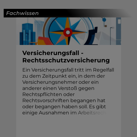
Fachwissen
Versicherungsfall -
Rechtsschutzversicherung
Ein Versicherungsfall tritt im Regelfall
zu dem Zeitpunkt ein, in dem der
Versicherungsnehmer oder ein
anderer einen Verstoß gegen
Rechtspflichten oder
Rechtsvorschriften begangen hat
oder begangen haben soll. Es gibt
einige Ausnahmen
i
m
A
r
b
e
i
t
s
r
e
c
h