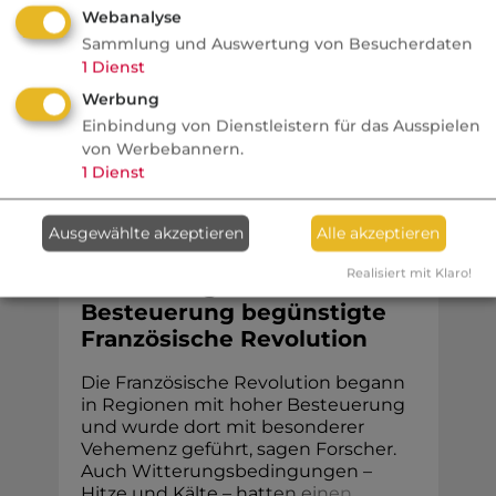
Webanalyse
AAA höchste Zahlungsfähigkeit
Sammlung und Auswertung von Besucherdaten
bescheinigen. Diese Einstufung könnte
1
Dienst
jetzt ...
Werbung
Einbindung von Dienstleistern für das Ausspielen
von Werbebannern.
1
Dienst
Finanzen
Ausgewählte akzeptieren
Alle akzeptieren
FONDS professionell
Realisiert mit Klaro!
Studie: Ungleiche
Besteuerung begünstigte
Französische Revolution
Die Französische Revolution begann
in Regionen mit hoher Besteuerung
und wurde dort mit besonderer
Vehemenz geführt, sagen Forscher.
Auch Witterungsbedingungen –
Hitze und Kälte – hat
t
e
n
e
i
n
e
n
.
.
.