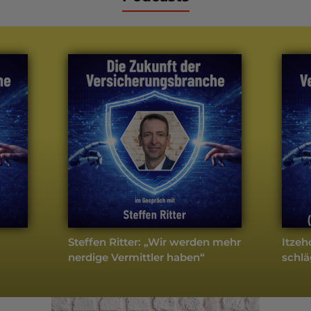
weitere Podcasts
Na sowas!
- Aktuell
Steffen Ritter: „Wir werden mehr
Itzeh
nerdige Vermittler haben“
schlä