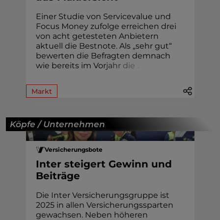
Einer Studie von Servicevalue und
Focus Money zufolge erreichen drei
von acht getesteten Anbietern
aktuell die Bestnote. Als „sehr gut“
bewerten die Befragten demnach
wie bereits im Vo
r
j
a
h
r
d
i
e
.
.
.
Markt
Köpfe / Unternehmen
Versicherungsbote
Inter steigert Gewinn und
Beiträge
Die Inter Versicherungsgruppe ist
2025 in allen Versicherungssparten
gewachsen. Neben höheren