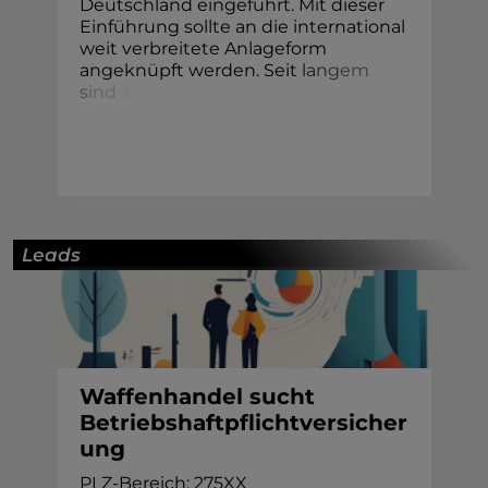
Deutschland eingeführt. Mit dieser
Einführung sollte an die international
weit verbreitete Anlageform
angeknüpft werden. Seit
l
a
n
g
e
m
s
i
n
d
z
Leads
Waffenhandel sucht
Betriebshaftpflichtversicher
ung
PLZ-Bereich: 275XX