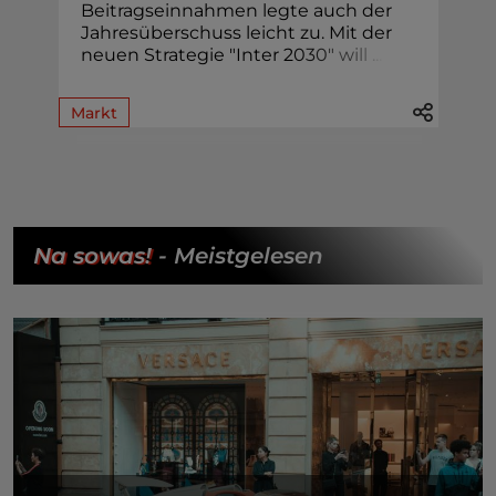
Beitragseinnahmen legte auch der
Jahresüberschuss leicht zu. Mit der
neuen Strategie "Inter 2
0
3
0
"
w
i
l
l
.
.
.
Markt
Na sowas!
- Meistgelesen