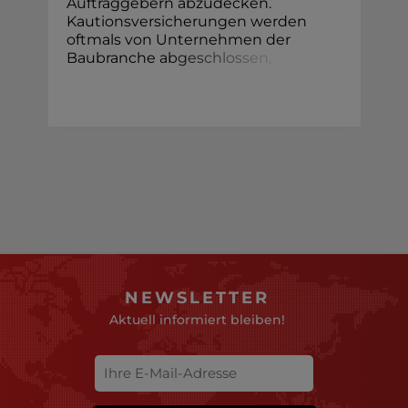
Auftraggebern abzudecken.
Kautionsversicherungen werden
oftmals von Unternehmen der
Baubranche a
b
g
e
s
c
h
l
o
s
s
e
n
,
NEWSLETTER
Aktuell informiert bleiben!