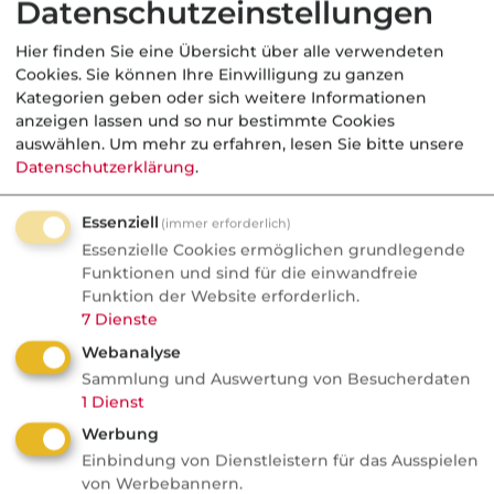
Datenschutzeinstellungen
Nachrichten
„Zeitalter von fantastischem
Hier finden Sie eine Übersicht über alle verwendeten
Überfluss“ - Musks Prognose
Cookies. Sie können Ihre Einwilligung zu ganzen
Kategorien geben oder sich weitere Informationen
für 2036
anzeigen lassen und so nur bestimmte Cookies
auswählen.
Um mehr zu erfahren, lesen Sie bitte unsere
Elon Musk galt jahrelang als KI-Warner.
Datenschutzerklärung
.
Jetzt sagt er: In fünf Jahren ist die
Maschine schlauer als die ganze
Essenziell
(immer erforderlich)
Menschheit, 2036 hat sie die Kontrolle.
Essenzielle Cookies ermöglichen grundlegende
Warum er ausgerechnet darin eine gute
Funktionen und sind für die einwandfreie
Funktion der Website erforderlich.
Nachricht ...
7
Dienste
Webanalyse
Sammlung und Auswertung von Besucherdaten
1
Dienst
Finanzen
Werbung
Einbindung von Dienstleistern für das Ausspielen
FONDS professionell
von Werbebannern.