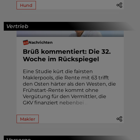
Hund
Vertrieb
Nachrichten
Brüß kommentiert: Die 32.
Woche im Rückspiegel
Eine Studie kürt die fairsten
Maklerpools, die Rente mit 63 trifft
den Osten härter als den Westen, die
Frühstart-Rente kommt ohne
Vergütung für den Vermittler, die
GKV finanziert
n
e
b
e
n
b
e
i
.
.
.
Makler
Vorsorge