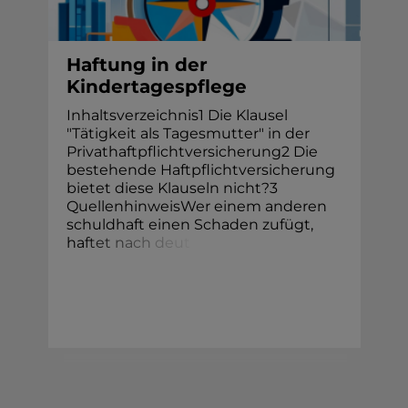
Haftung in der
Kindertagespflege
Inhaltsverzeichnis1 Die Klausel
"Tätigkeit als Tagesmutter" in der
Privathaftpflichtversicherung2 Die
bestehende Haftpflichtversicherung
bietet diese Klauseln nicht?3
QuellenhinweisWer einem anderen
schuldhaft einen Schaden zufügt,
ha
f
t
e
t
n
a
c
h
d
e
u
t