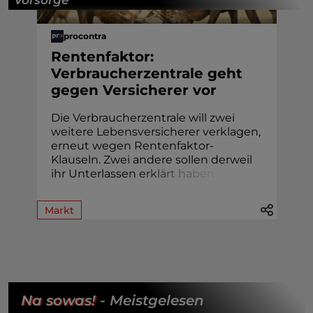
procontra
Rentenfaktor:
Verbraucherzentrale geht
gegen Versicherer vor
Die Verbraucherzentrale will zwei
weitere Lebensversicherer verklagen,
erneut wegen Rentenfaktor-
Klauseln. Zwei andere sollen derweil
ihr Unterlassen
e
r
k
l
ä
r
t
h
a
b
e
n
.
Markt
Na sowas!
- Meistgelesen