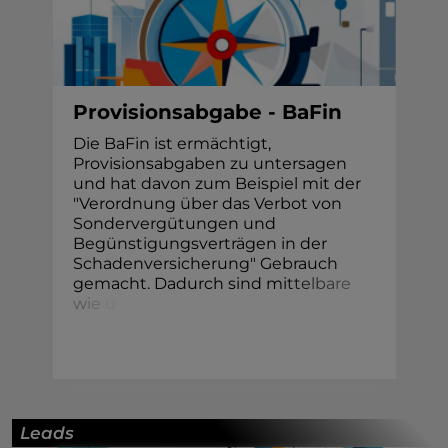
Provisionsabgabe - BaFin
Die BaFin ist ermächtigt,
Provisionsabgaben zu untersagen
und hat davon zum Beispiel mit der
"Verordnung über das Verbot von
Sondervergütungen und
Begünstigungsverträgen in der
Schadenversicherung" Gebrauch
gemacht. Dadurch sind mi
t
t
e
l
b
a
r
e
w
i
e
u
Leads