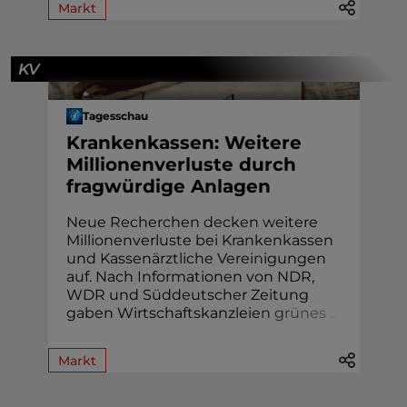
Markt
KV
Tagesschau
Krankenkassen: Weitere
Millionenverluste durch
fragwürdige Anlagen
Neue Recherchen decken weitere
Millionenverluste bei Krankenkassen
und Kassenärztliche Vereinigungen
auf. Nach Informationen von NDR,
WDR und Süddeutscher Zeitung
gaben Wirtschaftskanzlei
e
n
g
r
ü
n
e
s
.
.
.
Markt