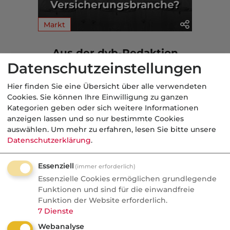
Versicherungsbranche?
Markt
Aus der dvb-Redaktion
Datenschutzeinstellungen
Markt
Hier finden Sie eine Übersicht über alle verwendeten
Cookies. Sie können Ihre Einwilligung zu ganzen
Nachrichten
Kategorien geben oder sich weitere Informationen
Wefox Gründer packt aus:
anzeigen lassen und so nur bestimmte Cookies
auswählen.
Um mehr zu erfahren, lesen Sie bitte unsere
"Der größte Fehler, den ich
Datenschutzerklärung
.
gemacht habe"
Essenziell
(immer erforderlich)
Wefox wurde zum Vorzeige-Startup und
Essenzielle Cookies ermöglichen grundlegende
geriet später ins Wanken. Der Gründer
Funktionen und sind für die einwandfreie
nennt milliardenschwere
Funktion der Website erforderlich.
7
Dienste
Fehlentscheidungen und kritisiert
gängige Investorenlogiken.
Webanalyse