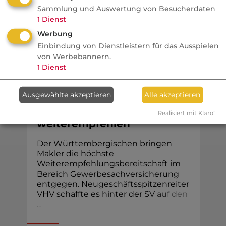
Sammlung und Auswertung von Besucherdaten
1
Dienst
Werbung
Komposit
Einbindung von Dienstleistern für das Ausspielen
von Werbebannern.
1
Dienst
VersicherungsJournal
Welche
Ausgewählte akzeptieren
Alle akzeptieren
Gewerbesachversicherer
Makler (nicht)
Realisiert mit Klaro!
weiterempfehlen
Der Württembergischen bringen
Makler die höchste
Weiterempfehlungsbereitschaft im
Bereich Gewerbesachversicherung
entgegen. Neugeschäftsspitzenreiter
VHV schaffte es hinter der S
V
a
u
f
d
e
n
.
.
.