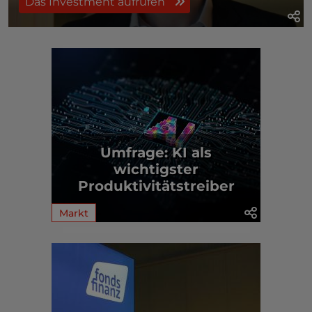
Das Investment aufrufen
Umfrage: KI als
wichtigster
Produktivitätstreiber
Markt