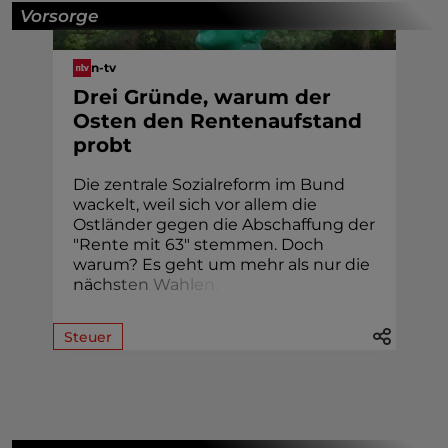
Vorsorge
n-tv
Drei Gründe, warum der
Osten den Rentenaufstand
probt
Die zentrale Sozialreform im Bund
wackelt, weil sich vor allem die
Ostländer gegen die Abschaffung der
"Rente mit 63" stemmen. Doch
warum? Es geht um mehr als nur die
nä
c
h
s
t
e
n
W
a
h
l
e
n
.
Steuer