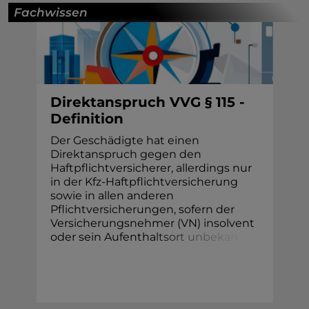
Fachwissen
Direktanspruch VVG § 115 -
Definition
Der Geschädigte hat einen
Direktanspruch gegen den
Haftpflichtversicherer, allerdings nur
in der Kfz-Haftpflichtversicherung
sowie in allen anderen
Pflichtversicherungen, sofern der
Versicherungsnehmer (VN) insolvent
oder sein Aufentha
l
t
s
o
r
t
u
n
b
e
k
a
n