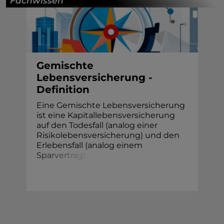
Fachwissen
Gemischte
Lebensversicherung -
Definition
Eine Gemischte Lebensversicherung
ist eine Kapitallebensversicherung
auf den Todesfall (analog einer
Risikolebensversicherung) und den
Erlebensfall (analog einem
S
p
a
r
v
e
r
t
r
a
g
)
.