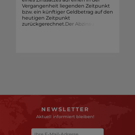
Vergangenheit liegenden Zeitpunkt
bzw. ein künftiger Geldbetrag auf den
heutigen Zeitpunkt
zurückgerechn
e
t
.
D
e
r
A
b
z
i
n
s
u
NEWSLETTER
Aktuell informiert bleiben!