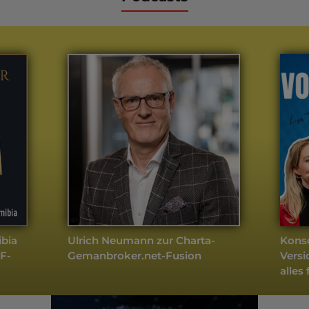
weitere Podcasts
Köpfe / Unternehmen
- Aktuell
bia
Ulrich Neumann zur Charta-
Konso
F-
Gemanbroker.net-Fusion
Versi
alles 