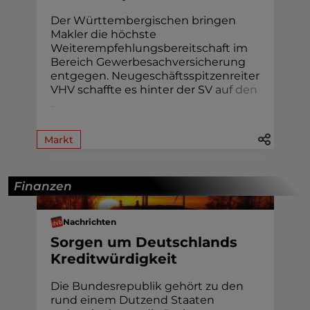
Der Württembergischen bringen
Makler die höchste
Weiterempfehlungsbereitschaft im
Bereich Gewerbesachversicherung
entgegen. Neugeschäftsspitzenreiter
VHV schaffte es hinter der S
V
a
u
f
d
e
n
.
.
.
Markt
Finanzen
Nachrichten
Sorgen um Deutschlands
Kreditwürdigkeit
Die Bundesrepublik gehört zu den
rund einem Dutzend Staaten