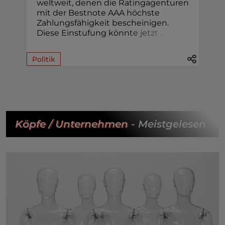
weltweit, denen die Ratingagenturen
mit der Bestnote AAA höchste
Zahlungsfähigkeit bescheinigen.
Diese Einstufung kön
n
t
e
j
e
t
z
t
.
.
.
Politik
Köpfe / Unternehmen
- Meistgelesen