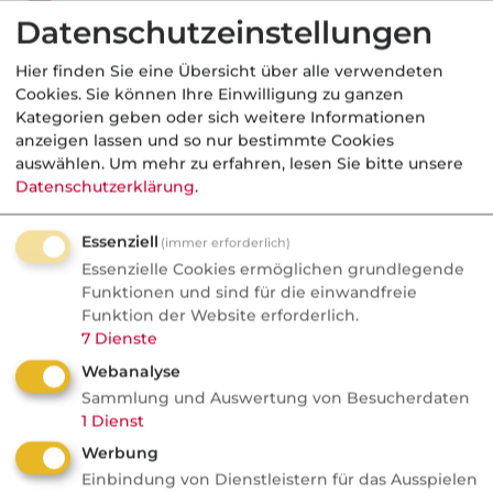
Nachrichten
Datenschutzeinstellungen
Wefox Gründer packt aus:
"Der größte Fehler, den ich
Hier finden Sie eine Übersicht über alle verwendeten
Cookies. Sie können Ihre Einwilligung zu ganzen
gemacht habe"
Kategorien geben oder sich weitere Informationen
anzeigen lassen und so nur bestimmte Cookies
Wefox wurde zum Vorzeige-Startup und
auswählen.
Um mehr zu erfahren, lesen Sie bitte unsere
geriet später ins Wanken. Der Gründer
Datenschutzerklärung
.
nennt milliardenschwere
Fehlentscheidungen und kritisiert
Essenziell
(immer erforderlich)
gängige Investorenlogiken.
Essenzielle Cookies ermöglichen grundlegende
Funktionen und sind für die einwandfreie
Funktion der Website erforderlich.
7
Dienste
Webanalyse
Tiere
Sammlung und Auswertung von Besucherdaten
1
Dienst
VersicherungsJournal
Werbung
Verbraucher empfehlen am
Einbindung von Dienstleistern für das Ausspielen