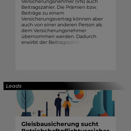
Versicherungsnehmer (VN) auch
Beitragszahler. Die Prämien bzw.
Beiträge zu einem
Versicherungsvertrag können aber
auch von einer anderen Person als
dem Versicherungsnehmer
übernommen werden. Dadurch
erwirbt der
B
e
i
t
r
a
g
s
z
a
h
l
e
r
Leads
Gleisbausicherung sucht
Betriebshaftpflichtversicher