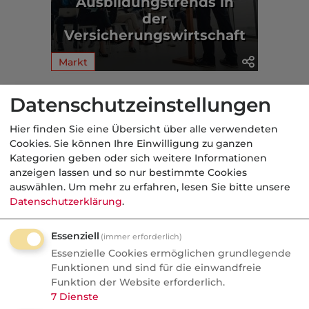
Ausbildungstrends in
der
Versicherungswirtschaft
Markt
Aus der dvb-Redaktion
Datenschutzeinstellungen
Hier finden Sie eine Übersicht über alle verwendeten
Markt
Cookies. Sie können Ihre Einwilligung zu ganzen
Kategorien geben oder sich weitere Informationen
Nachrichten
anzeigen lassen und so nur bestimmte Cookies
auswählen.
Um mehr zu erfahren, lesen Sie bitte unsere
Wefox Gründer packt aus:
Datenschutzerklärung
.
"Der größte Fehler, den ich
gemacht habe"
Essenziell
(immer erforderlich)
Essenzielle Cookies ermöglichen grundlegende
Wefox wurde zum Vorzeige-Startup und
Funktionen und sind für die einwandfreie
geriet später ins Wanken. Der Gründer
Funktion der Website erforderlich.
nennt milliardenschwere
7
Dienste