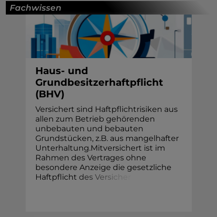
Fachwissen
Haus- und
Grundbesitzerhaftpflicht
(BHV)
Versichert sind Haftpflichtrisiken aus
allen zum Betrieb gehörenden
unbebauten und bebauten
Grundstücken, z.B. aus mangelhafter
Unterhaltung.Mitversichert ist im
Rahmen des Vertrages ohne
besondere Anzeige die gesetzliche
Haftpflicht
d
e
s
V
e
r
s
i
c
h
e
r