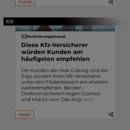
Politik
Kfz
VersicherungsJournal
Diese Kfz-Versicherer
würden Kunden am
häufigsten empfehlen
Die Kunden der Huk-Coburg und der
Ergo würden ihren Kfz-Versicherer
unter den Filialanbietern am ehesten
weiterempfehlen. Bei den
Direktversicherern liegen Cosmos
und Huk24 vorn. Das z
e
i
g
t
e
i
n
e
.
.
.
Markt