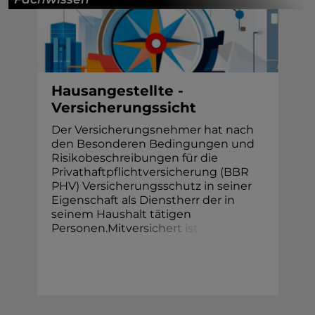
Hausangestellte -
Versicherungssicht
Der Versicherungsnehmer hat nach
den Besonderen Bedingungen und
Risikobeschreibungen für die
Privathaftpflichtversicherung (BBR
PHV) Versicherungsschutz in seiner
Eigenschaft als Dienstherr der in
seinem Haushalt tätigen
Personen.Mitv
e
r
s
i
c
h
e
r
t
i
s
t