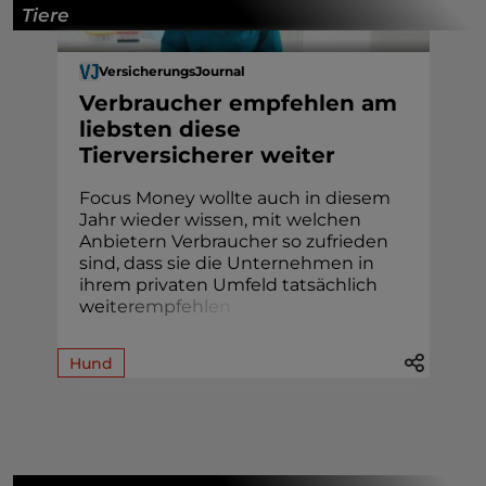
Tiere
VersicherungsJournal
Verbraucher empfehlen am
liebsten diese
Tierversicherer weiter
Focus Money wollte auch in diesem
Jahr wieder wissen, mit welchen
Anbietern Verbraucher so zufrieden
sind, dass sie die Unternehmen in
ihrem privaten Umfeld tatsächlich
we
i
t
e
r
e
m
p
f
e
h
l
e
n
.
Hund