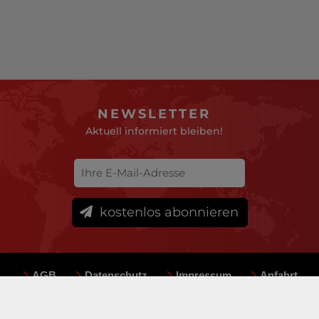
NEWSLETTER
Aktuell informiert bleiben!
kostenlos abonnieren
AGB
Datenschutz
Impressum
Anfahrt
Sitemap
Team
Mediadaten