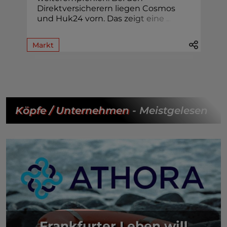
Direktversicherern liegen Cosmos
und Huk24 vorn. Das z
e
i
g
t
e
i
n
e
.
.
.
Markt
Köpfe / Unternehmen
- Meistgelesen
Frankfurter Leben will