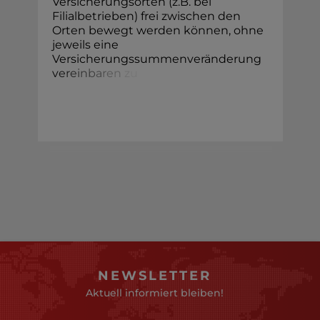
Versicherungsorten (z.B. bei
Filialbetrieben) frei zwischen den
Orten bewegt werden können, ohne
jeweils eine
Versicherungssummenveränderung
v
e
r
e
i
n
b
a
r
e
n
z
u
NEWSLETTER
Aktuell informiert bleiben!