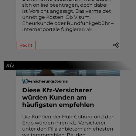
sich online beantragen, doch dabei
ist Vorsicht angesagt. Das vermeidet
unnötige Kosten. Ob Visum,
Eheur­kunde oder Rund­funk­gebühr –
Internetportale fung
i
e
r
e
n
a
l
s
.
.
.
Recht
Kfz
VersicherungsJournal
Diese Kfz-Versicherer
würden Kunden am
häufigsten empfehlen
Die Kunden der Huk-Coburg und der
Ergo würden ihren Kfz-Versicherer
unter den Filialanbietern am ehesten
weiterempfehlen. Bei den