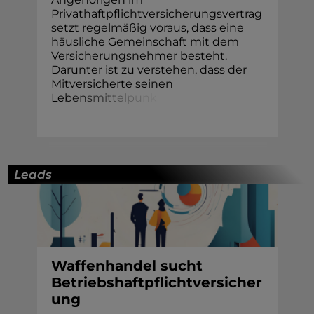
Privathaftpflichtversicherungsvertrag
setzt regelmäßig voraus, dass eine
häusliche Gemeinschaft mit dem
Versicherungsnehmer besteht.
Darunter ist zu verstehen, dass der
Mitversicherte seinen
Le
b
e
n
s
m
i
t
t
e
l
p
u
n
k
Leads
Waffenhandel sucht
Betriebshaftpflichtversicher
ung