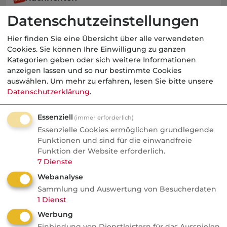
Wefox Gründer packt aus:
Datenschutzeinstellungen
"Der größte Fehler, den ich
Hier finden Sie eine Übersicht über alle verwendeten
gemacht habe"
Cookies. Sie können Ihre Einwilligung zu ganzen
Kategorien geben oder sich weitere Informationen
Wefox wurde zum Vorzeige-Startup und
anzeigen lassen und so nur bestimmte Cookies
geriet später ins Wanken. Der Gründer
auswählen.
Um mehr zu erfahren, lesen Sie bitte unsere
nennt milliardenschwere
Datenschutzerklärung
.
Fehlentscheidungen und kritisiert
Essenziell
gängige Investorenlogiken.
(immer erforderlich)
Essenzielle Cookies ermöglichen grundlegende
Funktionen und sind für die einwandfreie
Funktion der Website erforderlich.
7
Dienste
Vorsorge
Webanalyse
Sammlung und Auswertung von Besucherdaten
procontra
1
Dienst
Rentenfaktor:
Werbung
Verbraucherzentrale geht
Einbindung von Dienstleistern für das Ausspielen