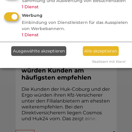
Sammlung und Auswertung von Besucherdaten
Fehlentscheidungen und kritisiert
1
Dienst
gängige Investorenlogiken.
Werbung
Einbindung von Dienstleistern für das Ausspielen
von Werbebannern.
1
Dienst
Kfz
Ausgewählte akzeptieren
Alle akzeptieren
VersicherungsJournal
Realisiert mit Klaro!
Diese Kfz-Versicherer
würden Kunden am
häufigsten empfehlen
Die Kunden der Huk-Coburg und der
Ergo würden ihren Kfz-Versicherer
unter den Filialanbietern am ehesten
weiterempfehlen. Bei den
Direktversicherern liegen Cosmos
und Huk24 vorn. Das z
e
i
g
t
e
i
n
e
.
.
.