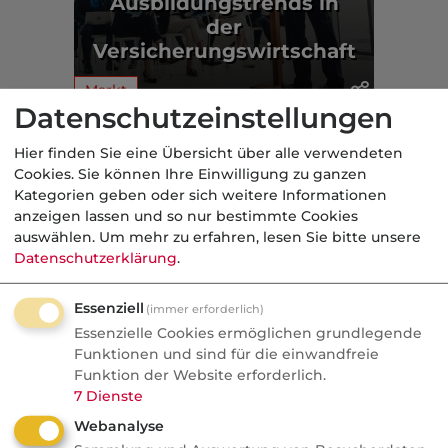
Ausbildungstrends in
der
Versicherungswirtschaft
Markt
Datenschutzeinstellungen
Aus der dvb-Redaktion
Hier finden Sie eine Übersicht über alle verwendeten
Cookies. Sie können Ihre Einwilligung zu ganzen
Kategorien geben oder sich weitere Informationen
Markt
anzeigen lassen und so nur bestimmte Cookies
auswählen.
Um mehr zu erfahren, lesen Sie bitte unsere
Nachrichten
Datenschutzerklärung
.
Wefox Gründer packt aus:
"Der größte Fehler, den ich
Essenziell
(immer erforderlich)
gemacht habe"
Essenzielle Cookies ermöglichen grundlegende
Funktionen und sind für die einwandfreie
Wefox wurde zum Vorzeige-Startup und
Funktion der Website erforderlich.
7
Dienste
geriet später ins Wanken. Der Gründer
nennt milliardenschwere
Webanalyse