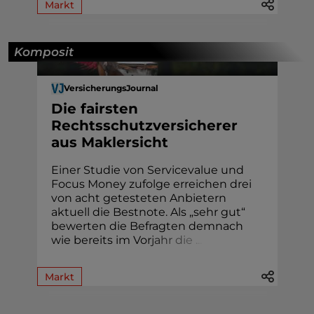
Markt
Komposit
VersicherungsJournal
Die fairsten
Rechtsschutzversicherer
aus Maklersicht
Einer Studie von Servicevalue und
Focus Money zufolge erreichen drei
von acht getesteten Anbietern
aktuell die Bestnote. Als „sehr gut“
bewerten die Befragten demnach
wie bereits im Vo
r
j
a
h
r
d
i
e
.
.
.
Markt