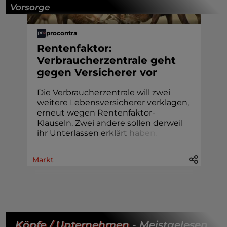
Vorsorge
procontra
Rentenfaktor:
Verbraucherzentrale geht
gegen Versicherer vor
Die Verbraucherzentrale will zwei
weitere Lebensversicherer verklagen,
erneut wegen Rentenfaktor-
Klauseln. Zwei andere sollen derweil
ihr Unterlassen
e
r
k
l
ä
r
t
h
a
b
e
n
.
Markt
Köpfe / Unternehmen
- Meistgelesen