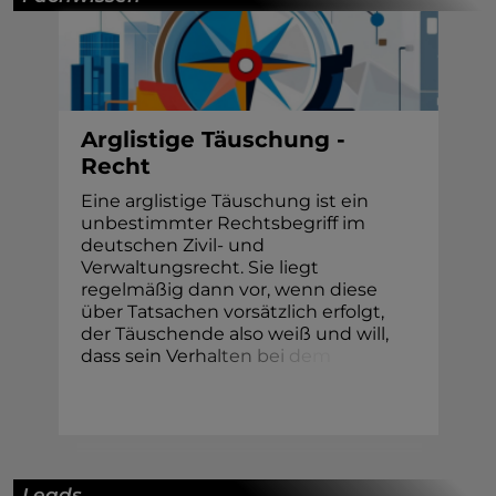
Arglistige Täuschung -
Recht
Eine arglistige Täuschung ist ein
unbestimmter Rechtsbegriff im
deutschen Zivil- und
Verwaltungsrecht. Sie liegt
regelmäßig dann vor, wenn diese
über Tatsachen vorsätzlich erfolgt,
der Täuschende also weiß und will,
dass sein Ver
h
a
l
t
e
n
b
e
i
d
e
m
Leads