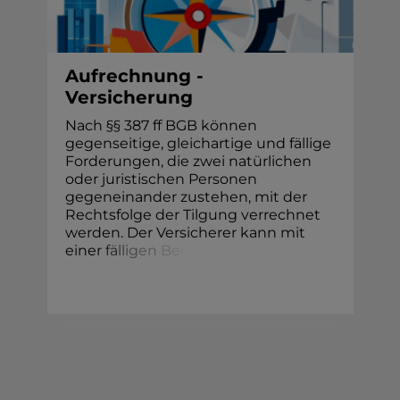
Aufrechnung -
Versicherung
Nach §§ 387 ff BGB können
gegenseitige, gleichartige und fällige
Forderungen, die zwei natürlichen
oder juristischen Personen
gegeneinander zustehen, mit der
Rechtsfolge der Tilgung verrechnet
werden. Der Versicherer kann mit
eine
r
f
ä
l
l
i
g
e
n
B
e
i