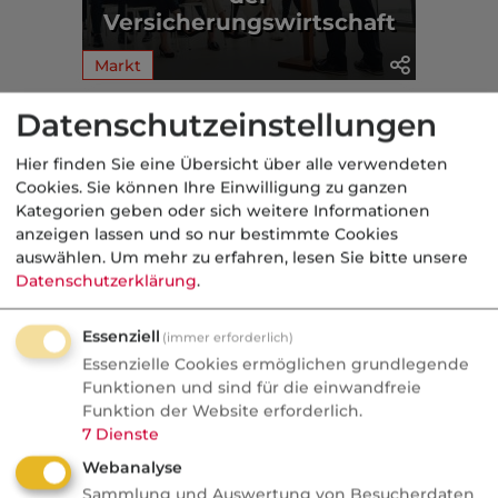
Versicherungswirtschaft
Markt
Datenschutzeinstellungen
Aus der dvb-Redaktion
Hier finden Sie eine Übersicht über alle verwendeten
Cookies. Sie können Ihre Einwilligung zu ganzen
Markt
Kategorien geben oder sich weitere Informationen
anzeigen lassen und so nur bestimmte Cookies
Nachrichten
auswählen.
Um mehr zu erfahren, lesen Sie bitte unsere
Wefox Gründer packt aus:
Datenschutzerklärung
.
"Der größte Fehler, den ich
gemacht habe"
Essenziell
(immer erforderlich)
Essenzielle Cookies ermöglichen grundlegende
Wefox wurde zum Vorzeige-Startup und
Funktionen und sind für die einwandfreie
geriet später ins Wanken. Der Gründer
Funktion der Website erforderlich.
7
Dienste
nennt milliardenschwere
Webanalyse
Fehlentscheidungen und kritisiert
Sammlung und Auswertung von Besucherdaten