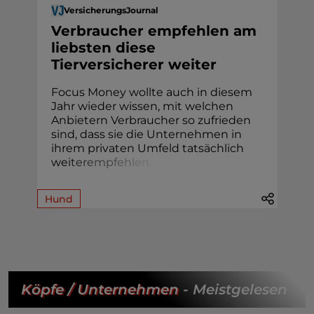
VersicherungsJournal
Verbraucher empfehlen am
liebsten diese
Tierversicherer weiter
Focus Money wollte auch in diesem
Jahr wieder wissen, mit welchen
Anbietern Verbraucher so zufrieden
sind, dass sie die Unternehmen in
ihrem privaten Umfeld tatsächlich
we
i
t
e
r
e
m
p
f
e
h
l
e
n
.
Hund
Köpfe / Unternehmen
- Meistgelesen