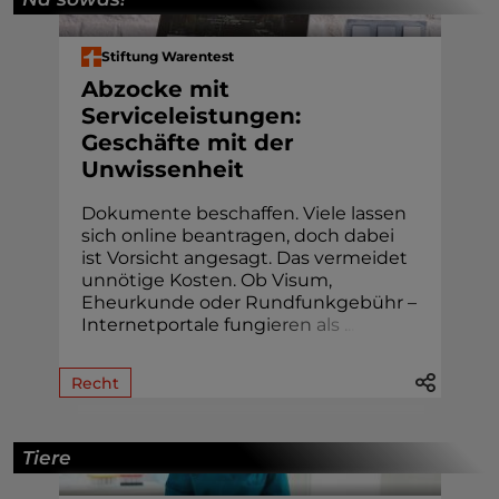
Stiftung Warentest
Abzocke mit
Serviceleistungen:
Geschäfte mit der
Unwissenheit
Dokumente beschaffen. Viele lassen
sich online beantragen, doch dabei
ist Vorsicht angesagt. Das vermeidet
unnötige Kosten. Ob Visum,
Eheur­kunde oder Rund­funk­gebühr –
Internetportale fung
i
e
r
e
n
a
l
s
.
.
.
Recht
Tiere