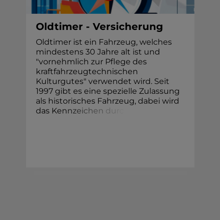
Oldtimer - Versicherung
Oldtimer ist ein Fahrzeug, welches
mindestens 30 Jahre alt ist und
"vornehmlich zur Pflege des
kraftfahrzeugtechnischen
Kulturgutes" verwendet wird. Seit
1997 gibt es eine spezielle Zulassung
als historisches Fahrzeug, dabei wird
das Ke
n
n
z
e
i
c
h
e
n
d
u
r
c