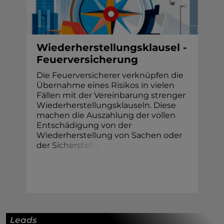
Wiederherstellungsklausel -
Feuerversicherung
Die Feuerversicherer verknüpfen die
Übernahme eines Risikos in vielen
Fällen mit der Vereinbarung strenger
Wiederherstellungsklauseln. Diese
machen die Auszahlung der vollen
Entschädigung von der
Wiederherstellung von Sachen oder
de
r
S
i
c
h
e
r
s
t
e
l
l
u
Leads