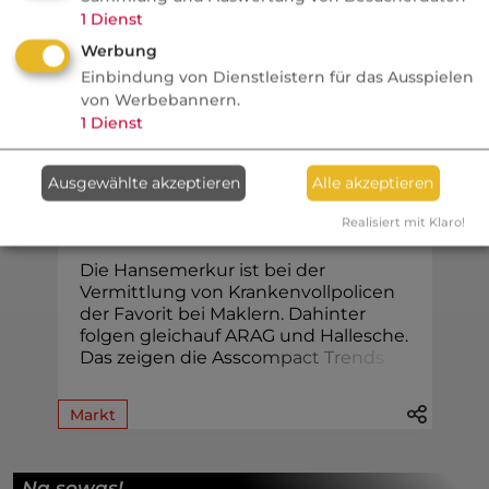
gängige Investorenlogiken.
1
Dienst
Werbung
Einbindung von Dienstleistern für das Ausspielen
von Werbebannern.
KV
1
Dienst
VersicherungsJournal
Ausgewählte akzeptieren
Alle akzeptieren
PKV Voll: Mehrkampf um die
Führung im Maklervertrieb
Realisiert mit Klaro!
Die Hansemerkur ist bei der
Vermittlung von Krankenvollpolicen
der Favorit bei Maklern. Dahinter
folgen gleichauf ARAG und Hallesche.
Das zeigen die Assc
o
m
p
a
c
t
T
r
e
n
d
s
.
Markt
Na sowas!