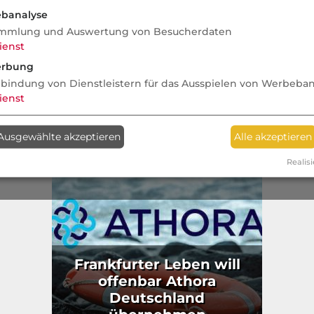
Wertgarantie
banalyse
mmlung und Auswertung von Besucherdaten
ienst
rbung
nbindung von Dienstleistern für das Ausspielen von Werbeba
: KI als
Fonds Fi
ienst
igster
Geschäftszah
tätstreiber
v
Ausgewählte akzeptieren
Alle akzeptieren
Vermittler
Realisi
Frankfurter Leben will
offenbar Athora
Deutschland