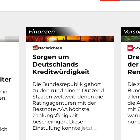
Finanzen
Vorso
Nachrichten
n-t
Sorgen um
Dre
Deutschlands
der
Kreditwürdigkeit
Ren
iter
Die Bundesrepublik gehört
Die z
zu den rund einem Dutzend
Bund 
 in
Staaten weltweit, denen die
alle
en,
Ratingagenturen mit der
die 
Bestnote AAA höchste
mit 
n
Zahlungsfähigkeit
waru
bescheinigen. Diese
nur 
Einstufung kön
n
t
e
j
e
t
z
t
.
.
.
ich