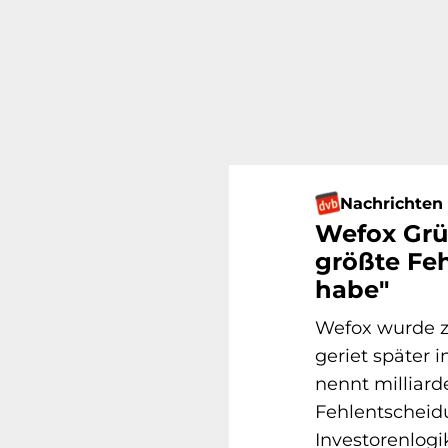
Nachrichten
Wefox Grü
größte Feh
habe"
Wefox wurde z
geriet später 
nennt milliar
Fehlentscheidu
Investorenlogi