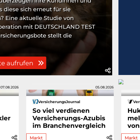
 überzeugen ihre Kundinnen und
 diese sich erneut für sie
 Eine aktuelle Studie von
operation mit DEUTSCHLAND TEST
ersicherungsbote stellt die
te aufrufen
07.08.2026
05.08.2026
VersicherungsJournal
Ver
So viel verdienen
Huk
ler
Versicherungs-Azubis
mel
im Branchenvergleich
von
Markt
Markt