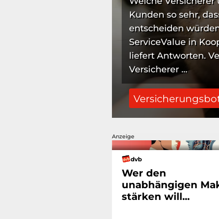
Welche Versicherer
Kunden so sehr, dass
entscheiden würden?
ServiceValue in Ko
liefert Antworten. V
Versicherer ...
Versicherungsbo
Anzeige
dvb
Wer den
unabhängigen Mak
stärken will...