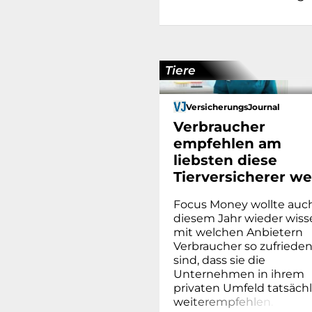
Tiere
VersicherungsJournal
Verbraucher
empfehlen am
liebsten diese
Tierversicherer we
Focus Money wollte auch
diesem Jahr wieder wiss
mit welchen Anbietern
Verbraucher so zufriede
sind, dass sie die
Unternehmen in ihrem
privaten Umfeld tatsächl
we
i
t
e
r
e
m
p
f
e
h
l
e
n
.