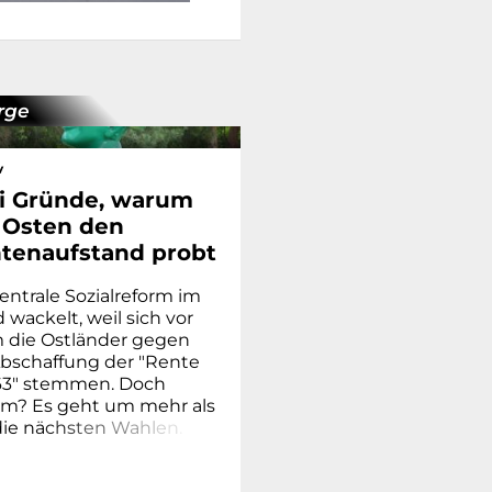
rge
v
i Gründe, warum
 Osten den
tenaufstand probt
entrale Sozialreform im
wackelt, weil sich vor
m die Ostländer gegen
Abschaffung der "Rente
63" stemmen. Doch
m? Es geht um mehr als
die nä
c
h
s
t
e
n
W
a
h
l
e
n
.