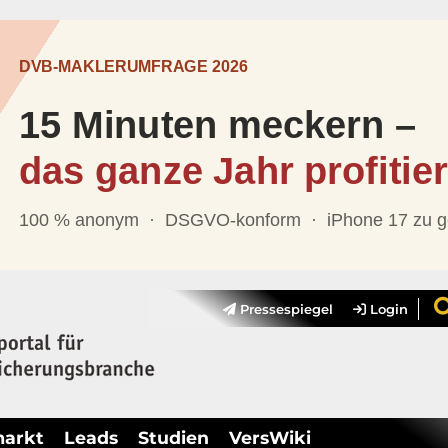
Pressespiegel
Login
markt
Leads
Studien
VersWiki