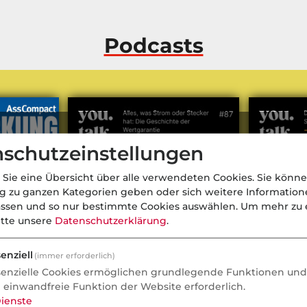
Podcasts
schutzeinstellungen
 Sie eine Übersicht über alle verwendeten Cookies. Sie könne
ng zu ganzen Kategorien geben oder sich weitere Informatio
assen und so nur bestimmte Cookies auswählen.
Um mehr zu e
itte unsere
Datenschutzerklärung
.
men
- Aktuell
enziell
(immer erforderlich)
senzielle Cookies ermöglichen grundlegende Funktionen und 
m in der
Alles, was Strom oder Stecker
Digitaler g
e einwandfreie Funktion der Website erforderlich.
e gerade
hat: Die Geschichte der
Wirtz als p
ienste