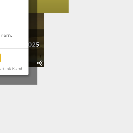
nnern.
nanz legt
len für 2025
or
ert mit Klaro!