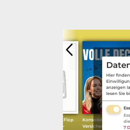
Daten
Hier finden
Einwilligu
anzeigen l
lesen Sie b
Köpfe / Unterneh
Ess
Es
Wenn die Besetzung zum Flop
Konsolidierung: Waru
di
wird: Was beim Top-Level-
Versicherungsbranch
7
D