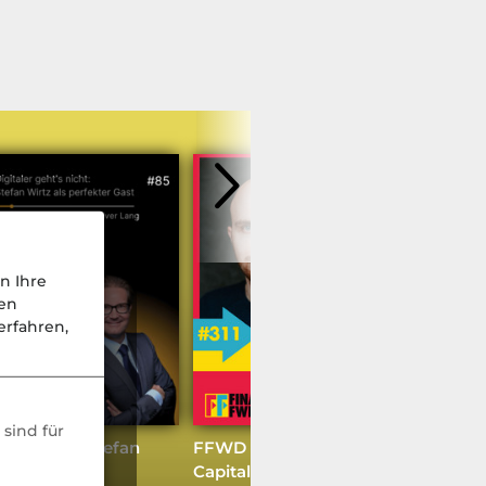
n Ihre
nen
weitere Podcasts
rfahren,
sind für
eht's nicht: Stefan
FFWD #311 mit dem Scalable-
erfekter Gast
Capital-Gründer Erik Podzuweit