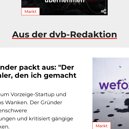
übernehmen
Markt
Aus der dvb-Redaktion
nder packt aus: "Der
ler, den ich gemacht
um Vorzeige-Startup und
ins Wanken. Der Gründer
denschwere
ngen und kritisiert gängige
Markt
ken.