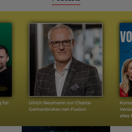
weitere Podcasts
Köpfe / Unternehmen
- Aktuell
 für
Ulrich Neumann zur Charta-
Konso
Gemanbroker.net-Fusion
Versi
alles 