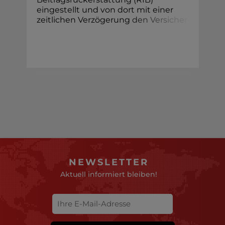
eingestellt und von dort mit einer
zeitlichen Verzögerung
d
e
n
V
e
r
s
i
c
h
e
r
NEWSLETTER
Aktuell informiert bleiben!