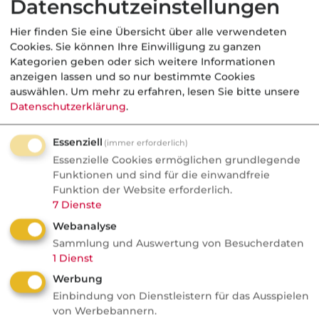
Datenschutzeinstellungen
Nachrichten
Wefox Gründer packt aus:
Hier finden Sie eine Übersicht über alle verwendeten
"Der größte Fehler, den ich
Cookies. Sie können Ihre Einwilligung zu ganzen
Kategorien geben oder sich weitere Informationen
gemacht habe"
anzeigen lassen und so nur bestimmte Cookies
auswählen.
Um mehr zu erfahren, lesen Sie bitte unsere
Wefox wurde zum Vorzeige-Startup und
Datenschutzerklärung
.
geriet später ins Wanken. Der Gründer
nennt milliardenschwere
Essenziell
(immer erforderlich)
Fehlentscheidungen und kritisiert
Essenzielle Cookies ermöglichen grundlegende
gängige Investorenlogiken.
Funktionen und sind für die einwandfreie
Funktion der Website erforderlich.
7
Dienste
Webanalyse
Sammlung und Auswertung von Besucherdaten
KV
1
Dienst
Werbung
Nachrichten
Einbindung von Dienstleistern für das Ausspielen
GKV-Beiträge als Instrument
von Werbebannern.