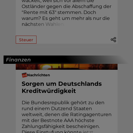
wackelt, weil sich vor allem die
Ostländer gegen die Abschaffung der
"Rente mit 63" stemmen. Doch
warum? Es geht um mehr als nur die
nä
c
h
s
t
e
n
W
a
h
l
e
n
.
Steuer
Finanzen
Nachrichten
Sorgen um Deutschlands
Kreditwürdigkeit
Die Bundesrepublik gehört zu den
rund einem Dutzend Staaten
weltweit, denen die Ratingagenturen
mit der Bestnote AAA höchste
Zahlungsfähigkeit bescheinigen.
Diese Einstufung kön
n
t
e
j
e
t
z
t
.
.
.