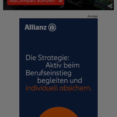
AssCompact aufrufen
Anzeige