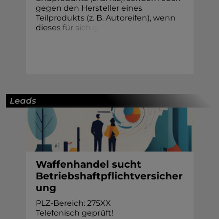
gegen den Hersteller eines
Teilprodukts (z. B. Autoreifen), wenn
die
s
e
s
f
ü
r
s
i
c
h
g
Leads
Waffenhandel sucht
Betriebshaftpflichtversicher
ung
PLZ-Bereich: 275XX
Telefonisch geprüft!