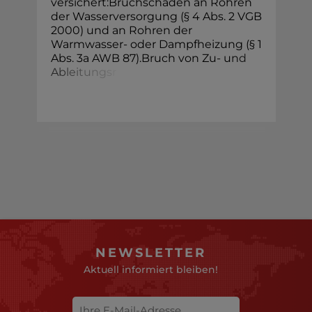
versichert:Bruchschäden an Rohren
der Wasserversorgung (§ 4 Abs. 2 VGB
2000) und an Rohren der
Warmwasser- oder Dampfheizung (§ 1
Abs. 3a AWB 87).Bruch von Zu- u
n
d
A
b
l
e
i
t
u
n
g
s
r
NEWSLETTER
Aktuell informiert bleiben!