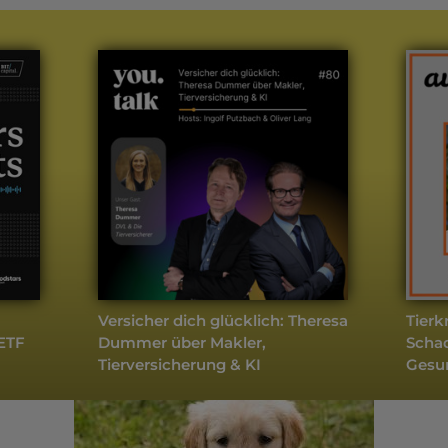
weitere Podcasts
Tiere
- Aktuell
Versicher dich glücklich: Theresa
Tierk
 ETF
Dummer über Makler,
Scha
Tierversicherung & KI
Gesu