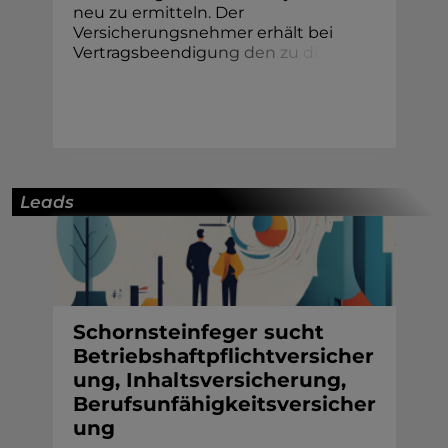
neu zu ermitteln. Der
Versicherungsnehmer erhält bei
Vertragsbeendi
g
u
n
g
d
e
n
z
u
d
i
Leads
Schornsteinfeger sucht
Betriebshaftpflichtversicher
ung, Inhaltsversicherung,
Berufsunfähigkeitsversicher
ung