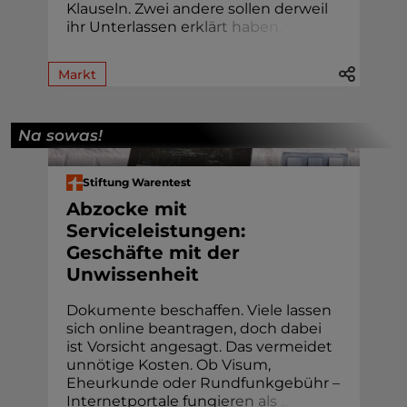
Klauseln. Zwei andere sollen derweil
ihr Unterlassen
e
r
k
l
ä
r
t
h
a
b
e
n
.
Markt
Na sowas!
Stiftung Warentest
Abzocke mit
Serviceleistungen:
Geschäfte mit der
Unwissenheit
Dokumente beschaffen. Viele lassen
sich online beantragen, doch dabei
ist Vorsicht angesagt. Das vermeidet
unnötige Kosten. Ob Visum,
Eheur­kunde oder Rund­funk­gebühr –
Internetportale fung
i
e
r
e
n
a
l
s
.
.
.