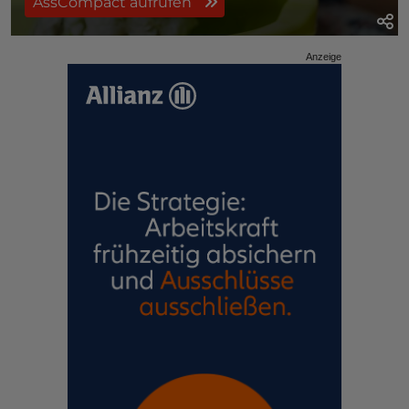
AssCompact aufrufen
Anzeige