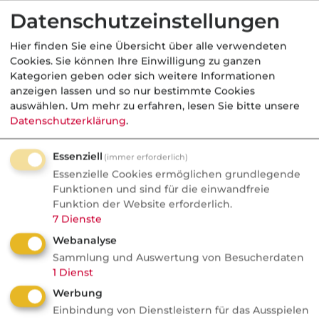
Handelsblatt kürt die
Datenschutzeinstellungen
Tierhaftpflicht-Testsieger
Hier finden Sie eine Übersicht über alle verwendeten
Haftpflichtkasse dominiert Handelsblatt-
Cookies. Sie können Ihre Einwilligung zu ganzen
Ranking bei Hunde- und
Kategorien geben oder sich weitere Informationen
anzeigen lassen und so nur bestimmte Cookies
Pferdehaftpflicht. Elf Tarife erreichen
auswählen.
Um mehr zu erfahren, lesen Sie bitte unsere
„sehr gut". Prämienspanne bei Toptarifen:
Datenschutzerklärung
.
50 bis 87 Euro jährlich.
Essenziell
(immer erforderlich)
Essenzielle Cookies ermöglichen grundlegende
Funktionen und sind für die einwandfreie
Funktion der Website erforderlich.
Komposit
7
Dienste
Webanalyse
VersicherungsJournal
Sammlung und Auswertung von Besucherdaten
Die fairsten
1
Dienst
Rechtsschutzversicherer
Werbung
aus Maklersicht
Einbindung von Dienstleistern für das Ausspielen