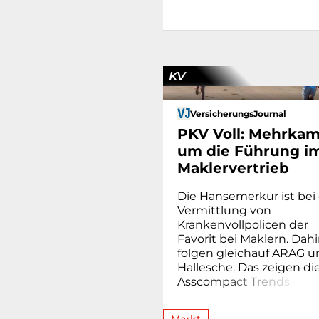
KV
VersicherungsJournal
PKV Voll: Mehrka
um die Führung i
Maklervertrieb
Die Hansemerkur ist bei
Vermittlung von
Krankenvollpolicen der
Favorit bei Maklern. Dahi
folgen gleichauf ARAG u
Hallesche. Das zeigen di
Assc
o
m
p
a
c
t
T
r
e
n
d
s
.