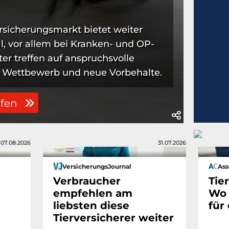
rsicherungsmarkt bietet weiter
, vor allem bei Kranken- und OP-
er treffen auf anspruchsvolle
 Wettbewerb und neue Vorbehalte.
ufen
07.08.2026
31.07.2026
VersicherungsJournal
As
Verbraucher
Tie
empfehlen am
Wo 
liebsten diese
für
Tierversicherer weiter