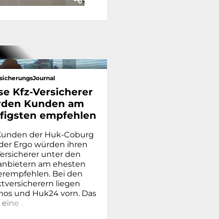
sicherungsJournal
se Kfz-Versicherer
den Kunden am
figsten empfehlen
Kunden der Huk-Coburg
der Ergo würden ihren
Versicherer unter den
alanbietern am ehesten
erempfehlen. Bei den
ktversicherern liegen
os und Huk24 vorn. Das
e
i
n
e
.
.
.