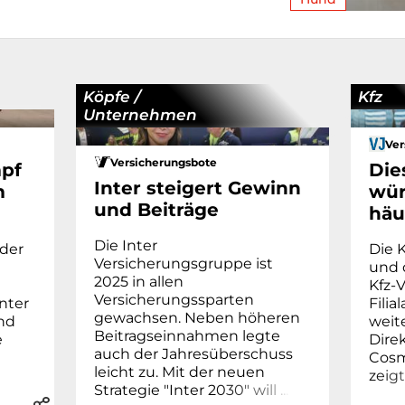
Köpfe /
Kfz
Unternehmen
Ver
Versicherungsbote
mpf
Die
Inter steigert Gewinn
m
wür
und Beiträge
häu
Die Inter
 der
Die 
Versicherungsgruppe ist
und 
2025 in allen
Kfz-
Versicherungssparten
nter
Fili
gewachsen. Neben höheren
nd
weit
Beitragseinnahmen legte
e
Dire
auch der Jahresüberschuss
Cosm
leicht zu. Mit der neuen
z
e
i
g
t
Strategie "Inter 2
0
3
0
"
w
i
l
l
.
.
.