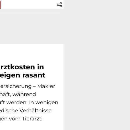
arztkosten in
eigen rasant
versicherung – Makler
häft, während
uft werden. In wenigen
dische Verhältnisse
en vom Tierarzt.