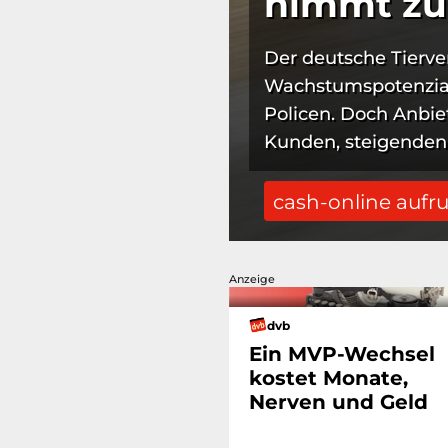
nimmt zu
Der deutsche Tierve
Wachstumspotenzial
Policen. Doch Anbiet
Kunden, steigenden
cash-online aufr
Anzeige
dvb
Ein MVP-Wechsel
kostet Monate,
Nerven und Geld