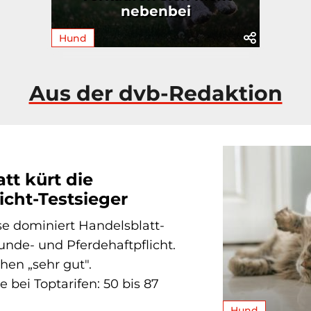
nebenbei
Hund
Aus der dvb-Redaktion
tt kürt die
licht-Testsieger
se dominiert Handelsblatt-
nde- und Pferdehaftpflicht.
chen „sehr gut".
bei Toptarifen: 50 bis 87
Hund