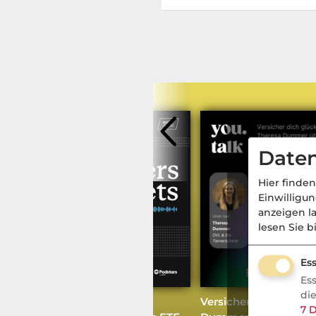
Daten
Hier finden
Einwilligu
anzeigen l
lesen Sie b
Ess
Tiere
- Aktuell
Es
di
Fondsmanager Beckers:
Versicher dich glückl
7
D