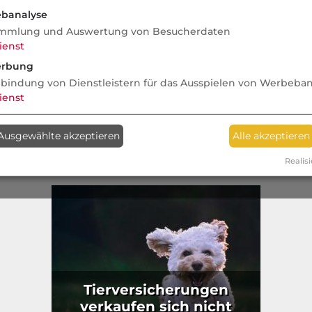
,
Schadenzahler zum
banalyse
Gesundheitsmanager
mmlung und Auswertung von Besucherdaten
ienst
rbung
nbindung von Dienstleistern für das Ausspielen von Werbeba
enversicherung:
ienst
ife für alle
Neues Ti
lle
Haftpflic
Ausgewählte akzeptieren
Alle akzeptieren
Hund
Realisi
Tierversicherungen
verkaufen sich nicht