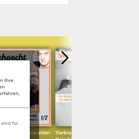
n Ihre
nen
weitere Podcasts
rfahren,
sind für
lter zu viel erwarten
Tierkrankenversicherung & KI -