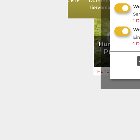
Flaggschiff-Fonds jetzt als ETF
Dummer über Makler
We
Tierversicherung & KI
Sa
1
D
We
Ei
Hundekrank
1
D
Premiumtar
Fe
Hund