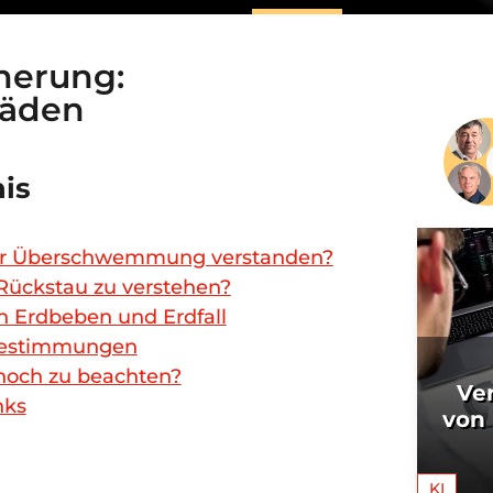
herung:
häden
nis
er Überschwemmung verstanden?
 Rückstau zu verstehen?
 Erdbeben und Erdfall
Bestimmungen
 noch zu beachten?
Ve
nks
von
KI