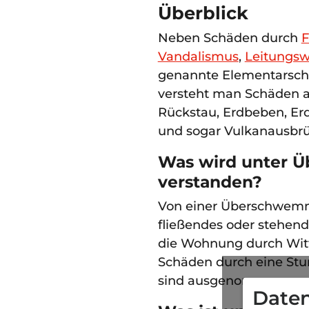
Überblick
Neben Schäden durch
F
Vandalismus
,
Leitungsw
genannte Elementarschä
versteht man Schäden
Rückstau, Erdbeben, Erd
und sogar Vulkanausbr
Was wird unter
verstanden?
Von einer Überschwemm
fließendes oder stehende
die Wohnung durch Witt
Schäden durch eine Stu
sind ausgenommen.
Daten