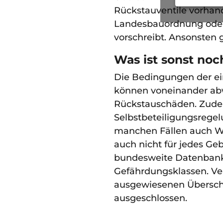
Rückstauventile vorhand
Landesbauordnung ode
vorschreibt. Ansonsten 
Was ist sonst no
Die Bedingungen der ei
können voneinander abw
Rückstauschäden. Zudem
Selbstbeteiligungsrege
manchen Fällen auch Wa
auch nicht für jedes Geb
bundesweite Datenbank 
Gefährdungsklassen. Ve
ausgewiesenen Übersc
ausgeschlossen.