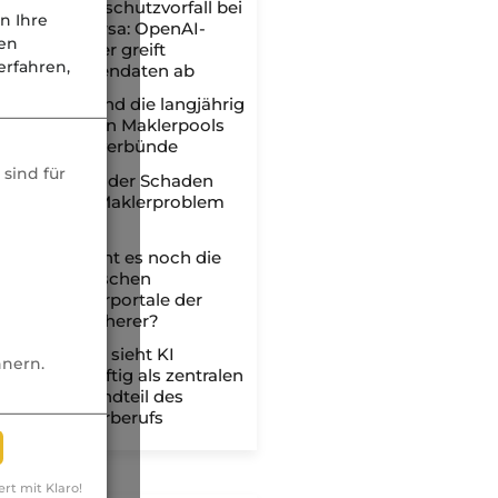
Datenschutzvorfall bei
n Ihre
uniVersa: OpenAI-
nen
Crawler greift
rfahren,
Kundendaten ab
Das sind die langjährig
fairsten Maklerpools
und -verbünde
sind für
Wenn der Schaden
zum Maklerproblem
wird
Braucht es noch die
klassischen
Maklerportale der
Versicherer?
BDVM sieht KI
nnern.
zukünftig als zentralen
Bestandteil des
Maklerberufs
ert mit Klaro!