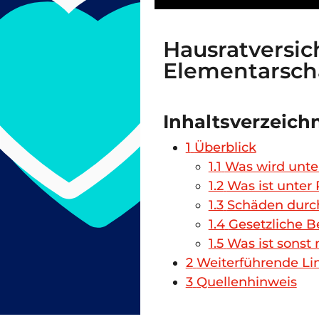
Hausratversic
Elementarsc
Inhaltsverzeich
1
Überblick
1.1
Was wird unt
1.2
Was ist unter
1.3
Schäden durch
1.4
Gesetzliche 
1.5
Was ist sonst
2
Weiterführende Li
3
Quellenhinweis