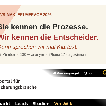
Pressespiegel
Login
markt
Leads
Studien
VersWiki