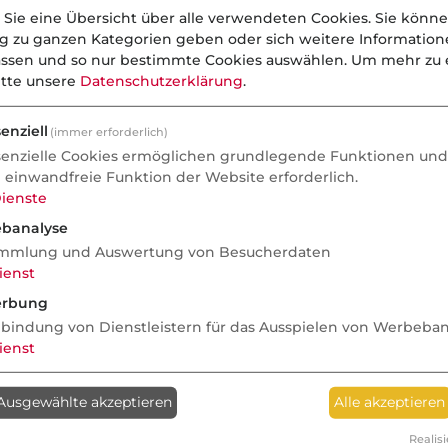
kstau zu verstehen?
 Sie eine Übersicht über alle verwendeten Cookies. Sie könne
iederschläge oder eine
ng zu ganzen Kategorien geben oder sich weitere Informatio
assen und so nur bestimmte Cookies auswählen.
Um mehr zu e
r aus einem Rohrsystem aus,
itte unsere
Datenschutzerklärung
.
Rückstau.
enziell
dbeben und Erdfall
(immer erforderlich)
senzielle Cookies ermöglichen grundlegende Funktionen und 
ren geophysikalische Vorgänge im
e einwandfreie Funktion der Website erforderlich.
turbedingten Erschütterung des
ienste
l hingegen stürzen naturbedingt
banalyse
mmlung und Auswertung von Besucherdaten
n. In beiden Fällen besteht
ienst
rbung
timmungen
nbindung von Dienstleistern für das Ausspielen von Werbeba
ienst
e notwendigen und zumutbaren
mentarschäden zu treffen, das gilt
Ausgewählte akzeptieren
Alle akzeptieren
en durch Rückstau und
üssen funktionsfähige
Realisi