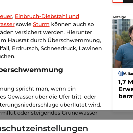
euer
,
Einbruch-Diebstahl und
Anzeige
asser
sowie
Sturm
können auch so
den versichert werden. Hierunter
 am Hausrat durch Überschwemmung,
fall, Erdrutsch, Schneedruck, Lawinen
üchen.
 Überschwemmung
Alli
1,7 
ung spricht man, wenn ein
Erwa
bera
s Gewässer über die Ufer tritt, oder
erungsniederschläge überflutet wird.
rmflut oder steigendes Grundwasser
meist 
schutzeinstellungen