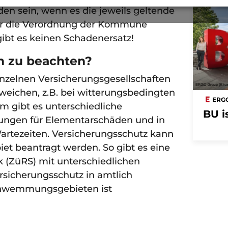
Anzeige
en sein, wenn es die jeweils geltende
r die Verordnung der Kommune
gibt es keinen Schadenersatz!
ch zu beachten?
nzelnen Versicherungsgesellschaften
eichen, z.B. bei witterungsbedingten
ERG
 gibt es unterschiedliche
BU i
lungen für Elementarschäden und in
rtezeiten. Versicherungsschutz kann
iet beantragt werden. So gibt es eine
(ZüRS) mit unterschiedlichen
rsicherungsschutz in amtlich
hwemmungsgebieten ist