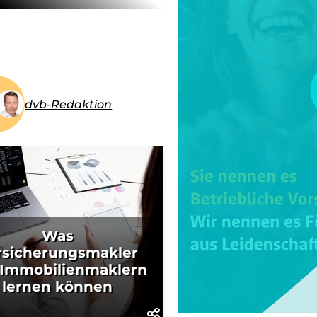
dvb-Redaktion
Was
rsicherungsmakler
 Immobilienmaklern
lernen können