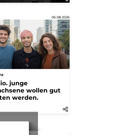
06.08.2026
anz
Mio. junge
chsene wollen gut
ten werden.
gelesen