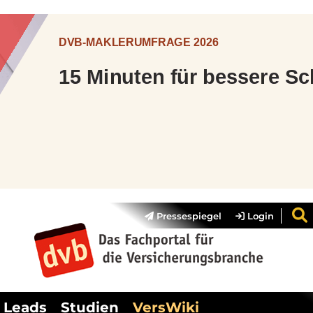
Pressespiegel
Login
Leads
Studien
VersWiki