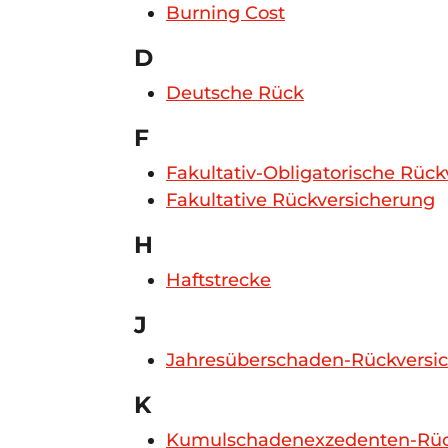
Burning Cost
D
Deutsche Rück
F
Fakultativ-Obligatorische Rüc
Fakultative Rückversicherung
H
Haftstrecke
J
Jahresüberschaden-Rückversi
K
Kumulschadenexzedenten-Rüc