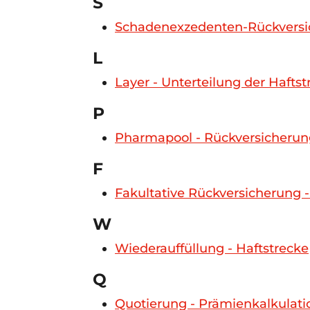
S
Schadenexzedenten-Rückversich
L
Layer - Unterteilung der Hafts
P
Pharmapool - Rückversicheru
F
Fakultative Rückversicherung 
W
Wiederauffüllung - Haftstrecke
Q
Quotierung - Prämienkalkulati