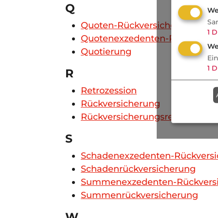
Q
We
Sa
Quoten-Rückversicherung
1
D
Quotenexzedenten-Rückversic
We
Quotierung
Ei
1
D
R
Retrozession
Rückversicherung
Rückversicherungsrecht
S
Schadenexzedenten-Rückversi
Schadenrückversicherung
Summenexzedenten-Rückvers
Summenrückversicherung
W