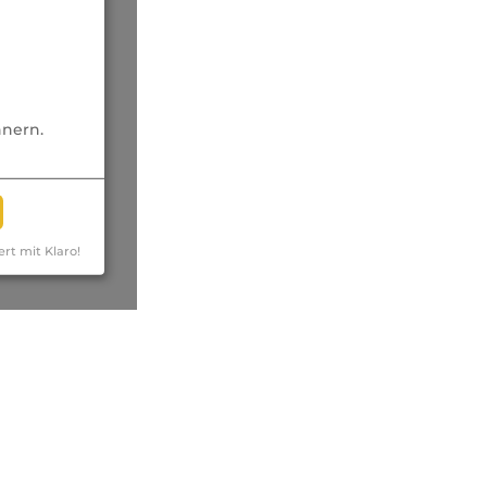
nnern.
ert mit Klaro!