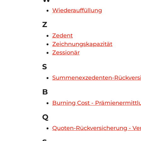
Wiederauffüllung
Z
Zedent
Zeichnungskapazität
Zessionär
S
Summenexzedenten-Rückversic
B
Burning Cost - Prämienermitt
Q
Quoten-Rückversicherung - Ve