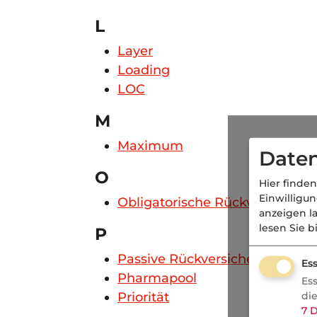
L
Layer
Loading
LOC
M
Maximum
Daten
O
Hier finden
Einwilligu
Obligatorische Rückversicheru
anzeigen l
lesen Sie b
P
Passive Rückversicherung
Ess
Pharmapool
Es
di
Priorität
7
D