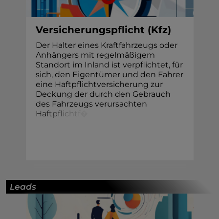
Versicherungspflicht (Kfz)
Der Halter eines Kraftfahrzeugs oder
Anhängers mit regelmäßigem
Standort im Inland ist verpflichtet, für
sich, den Eigentümer und den Fahrer
eine Haftpflichtversicherung zur
Deckung der durch den Gebrauch
des Fahrzeugs verursachten
H
a
f
t
p
f
i
c
h
t
f
�
Leads