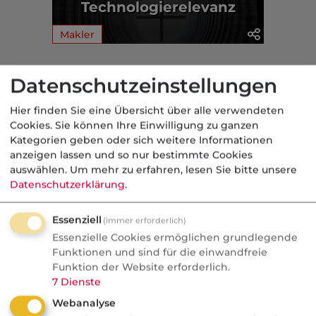
Technologierelevanz
Makler
Aus der dvb-Redaktion
Datenschutzeinstellungen
Hier finden Sie eine Übersicht über alle verwendeten
Makler
Cookies. Sie können Ihre Einwilligung zu ganzen
Kategorien geben oder sich weitere Informationen
Nachrichten
anzeigen lassen und so nur bestimmte Cookies
Brüß kommentiert: Die 31.
auswählen.
Um mehr zu erfahren, lesen Sie bitte unsere
Woche im Rückspiegel
Datenschutzerklärung
.
Die Deutschen gehen später in Rente, der
Essenziell
(immer erforderlich)
Verbraucherschutz sortiert die
Essenzielle Cookies ermöglichen grundlegende
überflüssigen Policen, ein gefeierter
Funktionen und sind für die einwandfreie
Funktion der Website erforderlich.
InsurTech-Gründer rechnet mit sich selbst
7
Dienste
ab und in Berlin wird ein längst totes
Webanalyse
Pferd ...