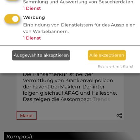
Sammlung und Auswertung von Besucherdaten
1
Dienst
Werbung
Einbindung von Dienstleistern für das Ausspielen
KV
von Werbebannern.
1
Dienst
VersicherungsJournal
PKV Voll: Mehrkampf um die
Ausgewählte akzeptieren
Alle akzeptieren
Führung im Maklervertrieb
Realisiert mit Klaro!
Die Hansemerkur ist bei der
Vermittlung von Krankenvollpolicen
der Favorit bei Maklern. Dahinter
folgen gleichauf ARAG und Hallesche.
Das zeigen die Assc
o
m
p
a
c
t
T
r
e
n
d
s
.
Markt
Komposit