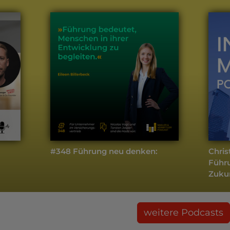
#348 Führung neu denken:
Chris
Führu
Zukun
weitere Podcasts