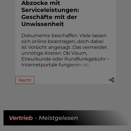
Abzocke mit
Serviceleistungen:
Geschäfte mit der
Unwissenheit
Dokumente beschaffen. Viele lassen
sich online beantragen, doch dabei
ist Vorsicht angesagt. Das vermeidet
unnötige Kosten. Ob Visum,
Eheur­kunde oder Rund­funk­gebühr –
Internetportale fung
i
e
r
e
n
a
l
s
.
.
.
Recht
Vertrieb
- Meistgelesen