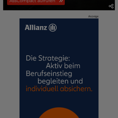
AssCompact aufrufen
Anzeige