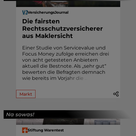
VersicherungsJournal
Die fairsten
Rechtsschutzversicherer
aus Maklersicht
Einer Studie von Servicevalue und
Focus Money zufolge erreichen drei
von acht getesteten Anbietern
aktuell die Bestnote. Als „sehr gut“
bewerten die Befragten demnach
wie bereits im Vo
r
j
a
h
r
d
i
e
.
.
.
Markt
Na sowas!
Stiftung Warentest