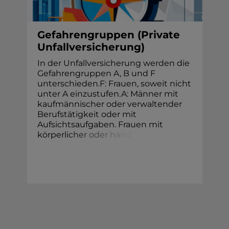
Gefahrengruppen (Private
Unfallversicherung)
In der Unfallversicherung werden die
Gefahrengruppen A, B und F
unterschieden.F: Frauen, soweit nicht
unter A einzustufen.A: Männer mit
kaufmännischer oder verwaltender
Berufstätigkeit oder mit
Aufsichtsaufgaben. Frauen mit
körperli
c
h
e
r
o
d
e
r
h
a
n
d