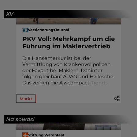
KV
VersicherungsJournal
PKV Voll: Mehrkampf um die
Führung im Maklervertrieb
Die Hansemerkur ist bei der
Vermittlung von Krankenvollpolicen
der Favorit bei Maklern. Dahinter
folgen gleichauf ARAG und Hallesche.
Das zeigen die Assc
o
m
p
a
c
t
T
r
e
n
d
s
.
Markt
Na sowas!
Stiftung Warentest