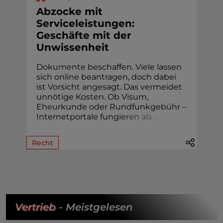
Abzocke mit
Serviceleistungen:
Geschäfte mit der
Unwissenheit
Dokumente beschaffen. Viele lassen
sich online beantragen, doch dabei
ist Vorsicht angesagt. Das vermeidet
unnötige Kosten. Ob Visum,
Eheur­kunde oder Rund­funk­gebühr –
Internetportale fung
i
e
r
e
n
a
l
s
.
.
.
Recht
Vertrieb
- Meistgelesen