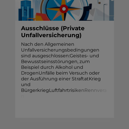
Ausschlüsse (Private
Unfallversicherung)
Nach den Allgemeinen
Unfallversicherungsbedingungen
sind ausgeschlossen:Geistes- und
Bewusstseinsstörungen, zum
Beispiel durch Alkohol und
DrogenUnfälle beim Versuch oder
der Ausführung einer StraftatKrieg
und
BürgerkriegLuftfahrtri
s
i
k
e
n
R
e
n
n
v
e
r
a
n