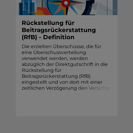
Rückstellung für
Beitragsrückerstattung
(RfB) - Definition
Die erzielten Überschüsse, die für
eine Überschussverteilung
verwendet werden, werden
abzüglich der Direktgutschrift in die
Rückstellung für
Beitragsrückerstattung (RfB)
eingestellt und von dort mit einer
zeitlichen Verzögerung
d
e
n
V
e
r
s
i
c
h
e
r