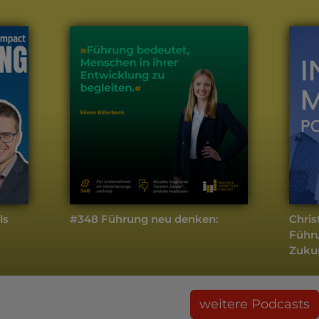
ls
#348 Führung neu denken:
Chris
Führu
Zukun
weitere Podcasts