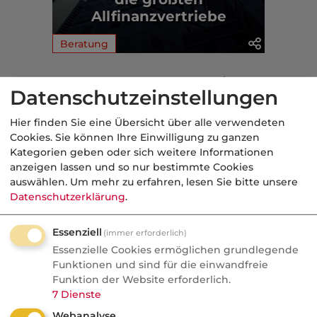
Allfinanzvertriebe
Beratung
Aus der dvb-Redaktion
Datenschutzeinstellungen
Hier finden Sie eine Übersicht über alle verwendeten
Makler
Cookies. Sie können Ihre Einwilligung zu ganzen
Kategorien geben oder sich weitere Informationen
Nachrichten
anzeigen lassen und so nur bestimmte Cookies
Brüß kommentiert: Die 31.
auswählen.
Um mehr zu erfahren, lesen Sie bitte unsere
Woche im Rückspiegel
Datenschutzerklärung
.
Die Deutschen gehen später in Rente, der
Essenziell
(immer erforderlich)
Verbraucherschutz sortiert die
Essenzielle Cookies ermöglichen grundlegende
überflüssigen Policen, ein gefeierter
Funktionen und sind für die einwandfreie
Funktion der Website erforderlich.
InsurTech-Gründer rechnet mit sich selbst
7
Dienste
ab und in Berlin wird ein längst totes
Webanalyse