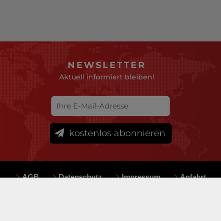
NEWSLETTER
Aktuell informiert bleiben!
kostenlos abonnieren
AGB
Datenschutz
Impressum
Anfahrt
Sitemap
Team
Mediadaten
© deutsche-versicherungsboerse.de