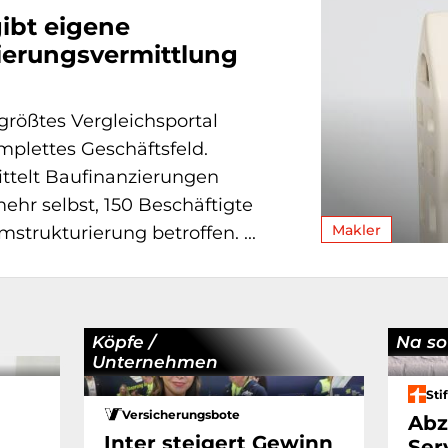
ibt eigene
ierungsvermittlung
rößtes Vergleichsportal
omplettes Geschäftsfeld.
ttelt Baufinanzierungen
mehr selbst, 150 Beschäftigte
Makler
strukturierung betroffen. ...
Köpfe /
Na so
Unternehmen
Sti
Versicherungsbote
Abz
Inter steigert Gewinn
Ser