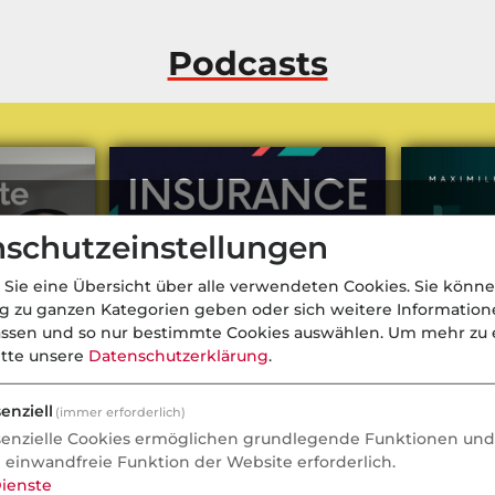
Podcasts
schutzeinstellungen
 Sie eine Übersicht über alle verwendeten Cookies. Sie könne
ng zu ganzen Kategorien geben oder sich weitere Informatio
assen und so nur bestimmte Cookies auswählen.
Um mehr zu e
itte unsere
Datenschutzerklärung
.
enziell
(immer erforderlich)
senzielle Cookies ermöglichen grundlegende Funktionen und 
ate
Kann eine Lampe Leben retten?
Das Ende d
e einwandfreie Funktion der Website erforderlich.
Die Zukunft von Smart Home,
Wie das De
ienste
Prävention & Versicherung
Netzwerk d