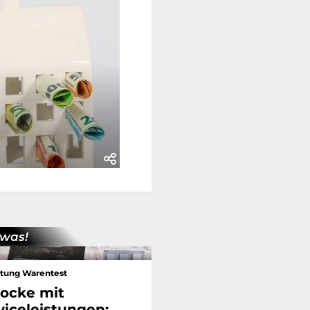
was!
ftung Warentest
ocke mit
viceleistungen: