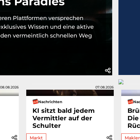
ns Paradies
eren Plattformen versprechen
, exklusives Wissen und eine aktive
 den vermeintlich schnellen Weg
08.08.2026
07.08.2026
Nachrichten
Nac
KI sitzt bald jedem
Brü
Vermittler auf der
Die
Schulter
Rüc
Markt
Makler