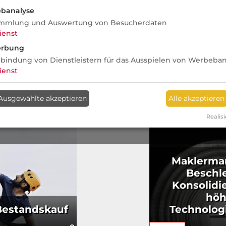
banalyse
mmlung und Auswertung von Besucherdaten
ienst
rbung
nbindung von Dienstleistern für das Ausspielen von Werbeba
ienst
Ausgewählte akzeptieren
Alle akzeptieren
Realisi
Maklermar
Beschl
Konsolidi
höh
Bestandskauf
Technolog