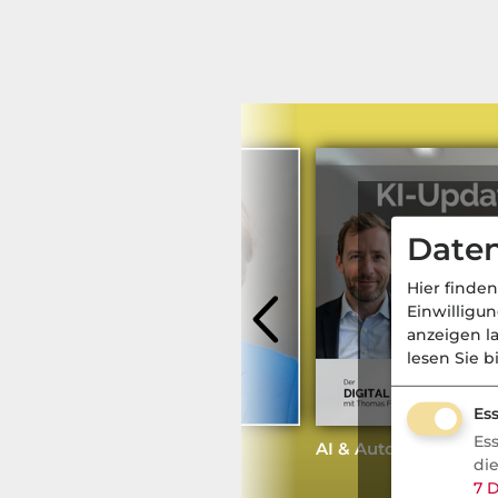
Daten
Hier finden
Einwilligu
anzeigen l
lesen Sie b
Ess
Es
Ombudsfrau über
AI & Automation Upd
di
Beschwerderekord
7
D