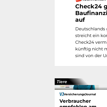
Check24 g
Baufinanz
auf
Deutschlands g
streicht ein k
Check24 vermi
künftig nicht 
sind von der Um
Tiere
VersicherungsJournal
Verbraucher
empfehlen am