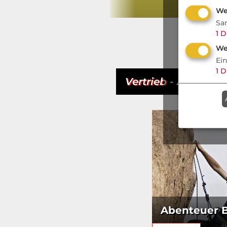
We
Sa
1
D
We
Ei
1
D
Vertrieb
- Aktuell
Abenteuer 