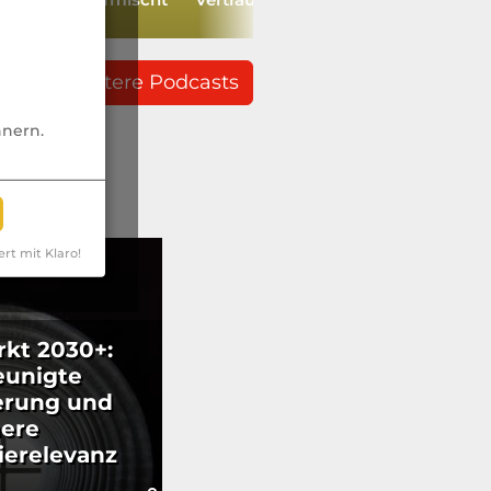
weitere Podcasts
nnern.
ert mit Klaro!
kt 2030+:
eunigte
erung und
ere
ierelevanz