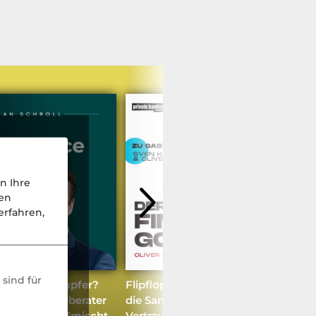
n Ihre
nen
rfahren,
sind für
er Einzelkämpfer?
Flipflops, Millionen-Deals und
utsche Ärzteberater
die Sansibar – wie man auf Sylt
en Markt aufmischt
Vertrauen aufbaut