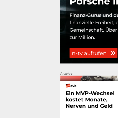
Porsche i
Finanz-Gurus und d
finanzielle Freiheit
Gemeinschaft. Über
zur Million.
n-tv aufrufen
Anzeige
dvb
Ein MVP-Wechsel
kostet Monate,
Nerven und Geld