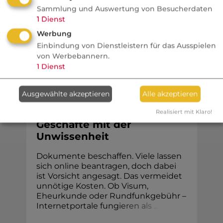
Sammlung und Auswertung von Besucherdaten
Umstrukturierung betroffen. ...
1
Dienst
Werbung
Einbindung von Dienstleistern für das Ausspielen
von Werbebannern.
Na sowas!
1
Dienst
Stiftung Warentest
Ausgewählte akzeptieren
Alle akzeptieren
Abzocke mit
Serviceleistungen:
Realisiert mit Klaro!
Geschäfte mit der
Unwissenheit
Dokumente beschaffen. Viele lassen
sich online beantragen, doch dabei
ist Vorsicht angesagt. Das vermeidet
unnötige Kosten. Ob Visum,
Eheur­kunde oder Rund­funk­gebühr –
Internetportale fung
i
e
r
e
n
a
l
s
.
.
.