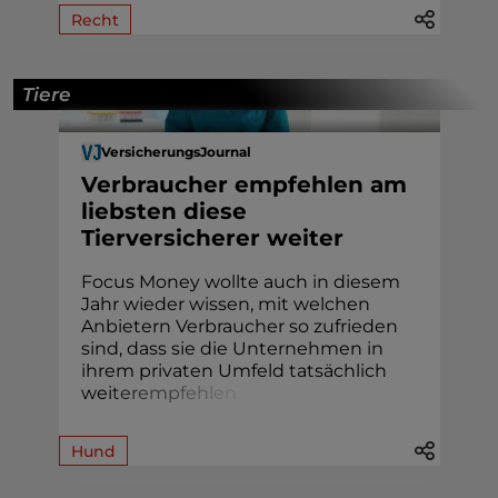
Recht
Tiere
VersicherungsJournal
Verbraucher empfehlen am
liebsten diese
Tierversicherer weiter
Focus Money wollte auch in diesem
Jahr wieder wissen, mit welchen
Anbietern Verbraucher so zufrieden
sind, dass sie die Unternehmen in
ihrem privaten Umfeld tatsächlich
we
i
t
e
r
e
m
p
f
e
h
l
e
n
.
Hund