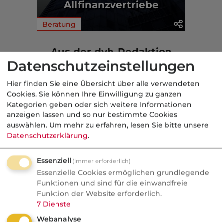
Allfinanzvertriebe
Beratung
Aus der dvb-Redaktion
Datenschutzeinstellungen
Makler
Hier finden Sie eine Übersicht über alle verwendeten
Cookies. Sie können Ihre Einwilligung zu ganzen
Nachrichten
Kategorien geben oder sich weitere Informationen
Check24 gibt eigene
anzeigen lassen und so nur bestimmte Cookies
auswählen.
Um mehr zu erfahren, lesen Sie bitte unsere
Baufinanzierungsvermittlung
Datenschutzerklärung
.
auf
Essenziell
(immer erforderlich)
Deutschlands größtes Vergleichsportal
Essenzielle Cookies ermöglichen grundlegende
streicht ein komplettes Geschäftsfeld.
Funktionen und sind für die einwandfreie
Check24 vermittelt Baufinanzierungen
Funktion der Website erforderlich.
7
Dienste
künftig nicht mehr selbst, 150
Beschäftigte sind von der
Webanalyse