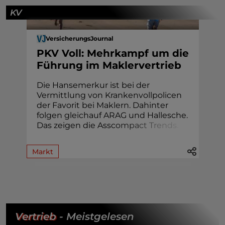
KV
VersicherungsJournal
PKV Voll: Mehrkampf um die
Führung im Maklervertrieb
Die Hansemerkur ist bei der
Vermittlung von Krankenvollpolicen
der Favorit bei Maklern. Dahinter
folgen gleichauf ARAG und Hallesche.
Das zeigen die Assc
o
m
p
a
c
t
T
r
e
n
d
s
.
Markt
Vertrieb
- Meistgelesen