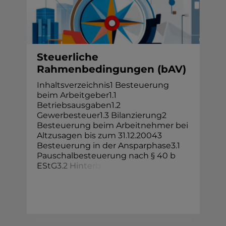
Steuerliche
Rahmenbedingungen (bAV)
Inhaltsverzeichnis1 Besteuerung
beim Arbeitgeber1.1
Betriebsausgaben1.2
Gewerbesteuer1.3 Bilanzierung2
Besteuerung beim Arbeitnehmer bei
Altzusagen bis zum 31.12.20043
Besteuerung in der Ansparphase3.1
Pauschalbesteuerung nach § 40 b
E
S
t
G
3
.
2
H
i
n
t
e
r
b