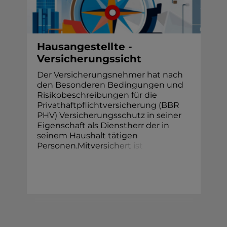
Hausangestellte -
Versicherungssicht
Der Versicherungsnehmer hat nach
den Besonderen Bedingungen und
Risikobeschreibungen für die
Privathaftpflichtversicherung (BBR
PHV) Versicherungsschutz in seiner
Eigenschaft als Dienstherr der in
seinem Haushalt tätigen
Personen.Mitv
e
r
s
i
c
h
e
r
t
i
s
t