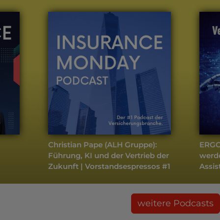
Christian Pape (ALH Gruppe):
ERGO-
Führung, KI und der Vertrieb der
werde
Zukunft | Vorstandsespressos #1
Assis
weitere Podcasts