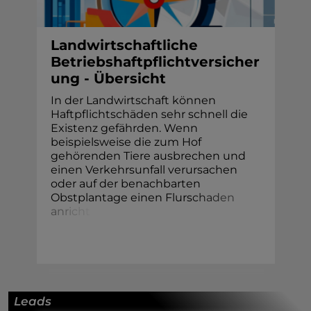
Landwirtschaftliche
Betriebshaftpflichtversicher
ung - Übersicht
In der Landwirtschaft können
Haftpflichtschäden sehr schnell die
Existenz gefährden. Wenn
beispielsweise die zum Hof
gehörenden Tiere ausbrechen und
einen Verkehrsunfall verursachen
oder auf der benachbarten
Obstplantage einen Flurs
c
h
a
d
e
n
a
n
r
i
c
h
t
Leads