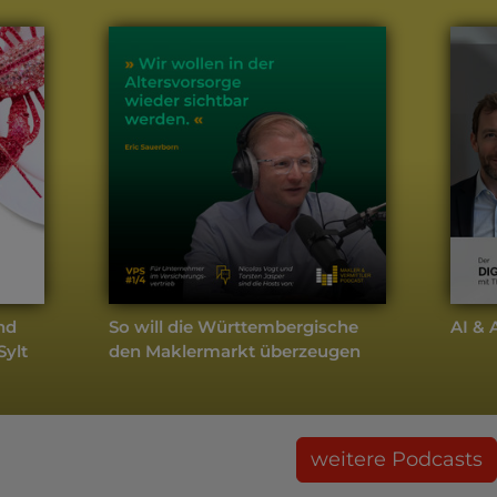
und
So will die Württembergische
AI &
Sylt
den Maklermarkt überzeugen
weitere Podcasts