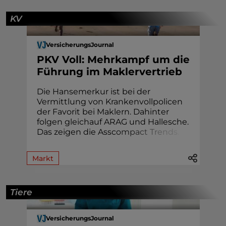
KV
VersicherungsJournal
PKV Voll: Mehrkampf um die
Führung im Maklervertrieb
Die Hansemerkur ist bei der
Vermittlung von Krankenvollpolicen
der Favorit bei Maklern. Dahinter
folgen gleichauf ARAG und Hallesche.
Das zeigen die Assc
o
m
p
a
c
t
T
r
e
n
d
s
.
Markt
Tiere
VersicherungsJournal