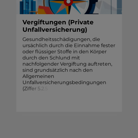
Vergiftungen (Private
Unfallversicherung)
Gesundheitsschädigungen, die
ursächlich durch die Einnahme fester
oder flüssiger Stoffe in den Körper
durch den Schlund mit
nachfolgender Vergiftung auftreten,
sind grundsätzlich nach den
Allgemeinen
Unfallversicherungsbedingungen
(
Z
i
f
f
e
r
5
.
2
.
5