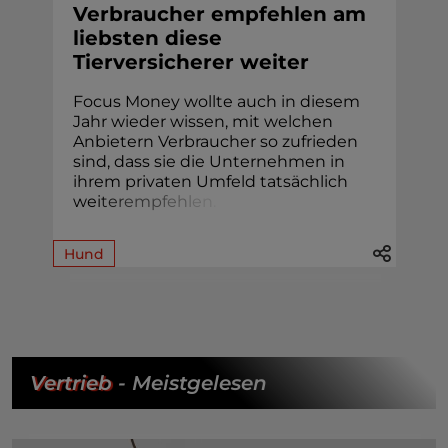
Verbraucher empfehlen am
liebsten diese
Tierversicherer weiter
Focus Money wollte auch in diesem
Jahr wieder wissen, mit welchen
Anbietern Verbraucher so zufrieden
sind, dass sie die Unternehmen in
ihrem privaten Umfeld tatsächlich
we
i
t
e
r
e
m
p
f
e
h
l
e
n
.
Hund
Vertrieb
- Meistgelesen