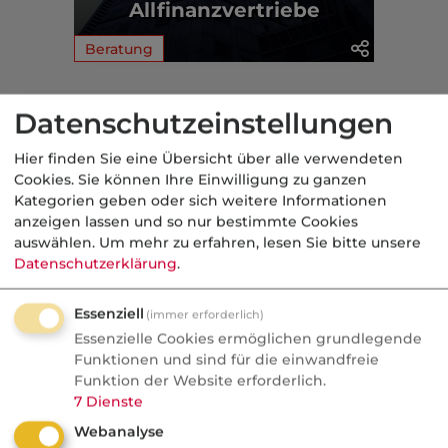
Allfinanzvertriebe
Beratung
Aus der dvb-Redaktion
Datenschutzeinstellungen
Hier finden Sie eine Übersicht über alle verwendeten
Makler
Cookies. Sie können Ihre Einwilligung zu ganzen
Kategorien geben oder sich weitere Informationen
Nachrichten
anzeigen lassen und so nur bestimmte Cookies
Check24 gibt eigene
auswählen.
Um mehr zu erfahren, lesen Sie bitte unsere
Baufinanzierungsvermittlung
Datenschutzerklärung
.
auf
Essenziell
(immer erforderlich)
Deutschlands größtes Vergleichsportal
Essenzielle Cookies ermöglichen grundlegende
streicht ein komplettes Geschäftsfeld.
Funktionen und sind für die einwandfreie
Funktion der Website erforderlich.
Check24 vermittelt Baufinanzierungen
7
Dienste
künftig nicht mehr selbst, 150
Webanalyse
Beschäftigte sind von der