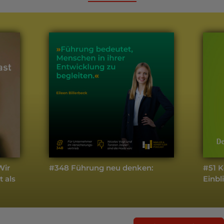
Wir
#348 Führung neu denken:
#51 K
 als
Einbl