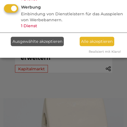
Werbung
Einbindung von Dienstleistern für das Ausspielen
07.08.2026
von Werbebannern.
1
Dienst
FONDS professionell
JDC will
Ausgewählte akzeptieren
Alle akzeptieren
Beratungsspektrum um
Immobilienverrentung
Realisiert mit Klaro!
erweitern
Kapitalmarkt