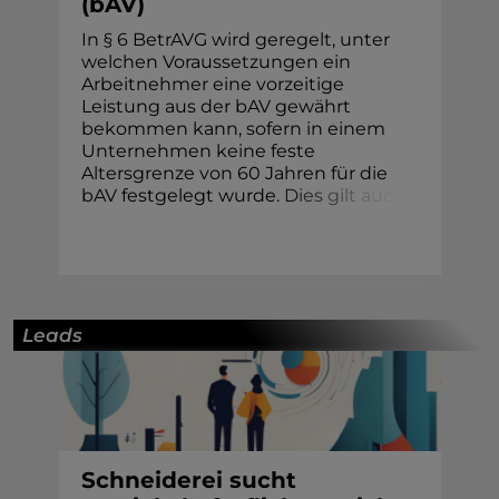
(bAV)
In § 6 BetrAVG wird geregelt, unter
welchen Voraussetzungen ein
Arbeitnehmer eine vorzeitige
Leistung aus der bAV gewährt
bekommen kann, sofern in einem
Unternehmen keine feste
Altersgrenze von 60 Jahren für die
bAV festgelegt wurde.
D
i
e
s
g
i
l
t
a
u
c
Leads
Schneiderei sucht