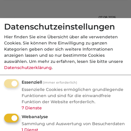
07.08.2026
Datenschutzeinstellungen
fundresearch
Hier finden Sie eine Übersicht über alle verwendeten
Weniger China-Importe: Ein
Cookies. Sie können Ihre Einwilligung zu ganzen
Trojanisches Pferd in den
Kategorien geben oder sich weitere Informationen
Lieferketten?
anzeigen lassen und so nur bestimmte Cookies
auswählen.
Um mehr zu erfahren, lesen Sie bitte unsere
Politik
Datenschutzerklärung
.
Essenziell
(immer erforderlich)
07.08.2026
Essenzielle Cookies ermöglichen grundlegende
Funktionen und sind für die einwandfreie
FONDS professionell
Funktion der Website erforderlich.
Studie: Ungleiche
7
Dienste
Besteuerung begünstigte
Webanalyse
Französische Revolution
Sammlung und Auswertung von Besucherdaten
1
Dienst
Politik