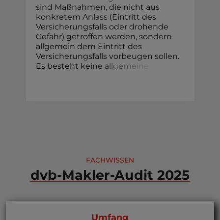
sind Maßnahmen, die nicht aus
konkretem Anlass (Eintritt des
Versicherungsfalls oder drohende
Gefahr) getroffen werden, sondern
allgemein dem Eintritt des
Versicherungsfalls vorbeugen sollen.
Es besteht kei
n
e
a
l
l
g
e
m
e
i
n
e
FACHWISSEN
dvb-Makler-Audit 2025
Umfang