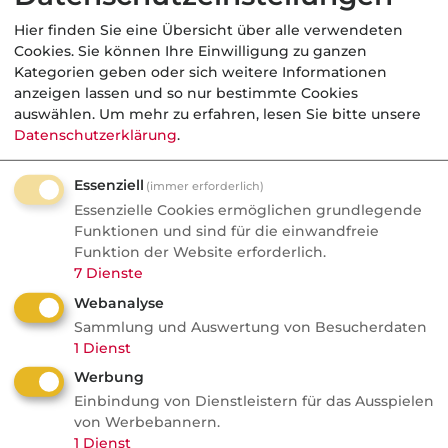
konkrete Fachbegriffe zu finden oder
Hier finden Sie eine Übersicht über alle verwendeten
verschaffen Sie sich einen Überblick mit
Cookies. Sie können Ihre Einwilligung zu ganzen
Kategorien geben oder sich weitere Informationen
der Suche per Anfangsbuchstaben.
anzeigen lassen und so nur bestimmte Cookies
auswählen.
Um mehr zu erfahren, lesen Sie bitte unsere
Datenschutzerklärung
.
Sortierung
Essenziell
(immer erforderlich)
Essenzielle Cookies ermöglichen grundlegende
Funktionen und sind für die einwandfreie
Funktion der Website erforderlich.
Suchoptionen
7
Dienste
Webanalyse
Teilwörter einschließen
Sammlung und Auswertung von Besucherdaten
1
Dienst
Suchen
Werbung
Einbindung von Dienstleistern für das Ausspielen
von Werbebannern.
A
B
C D
E
F
G
H
I J
K
L
1
Dienst