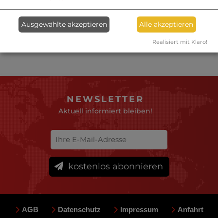
M
N O
P Q
R
S
T
U
V
W
Ausgewählte akzeptieren
Alle akzeptieren
X Y Z
Realisiert mit Klaro!
NEWSLETTER
Aktuell informiert bleiben!
kostenlos abonnieren
AGB
Datenschutz
Impressum
Anfahrt