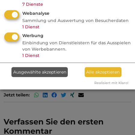
7
Dienste
Webanalyse
Sammlung und Auswertung von Besucherdaten
1
Dienst
AUTOR
Werbung
dvb-Redaktion
Einbindung von Dienstleistern für das Ausspielen
von Werbebannern.
Redaktionsteam
1
Dienst
deutsche-
versicherungsboerse.de
Ausgewählte akzeptieren
Alle akzeptieren
Realisiert mit Klaro!
Jetzt teilen:
Verfassen Sie den ersten
Kommentar