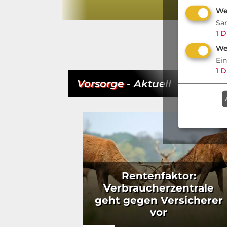
We
Sa
1
D
We
Ei
1
D
Vorsorge
- Aktuell
Rentenfaktor:
Verbraucherzentrale
geht gegen Versicherer
vor