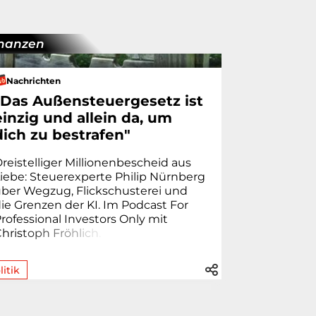
inanzen
Nachrichten
"Das Außensteuergesetz ist
einzig und allein da, um
dich zu bestrafen"
reistelliger Millionenbescheid aus
iebe: Steuerexperte Philip Nürnberg
ber Wegzug, Flickschusterei und
ie Grenzen der KI. Im Podcast For
rofessional Investors Only mit
hris
t
o
p
h
F
r
ö
h
l
i
c
h
.
litik