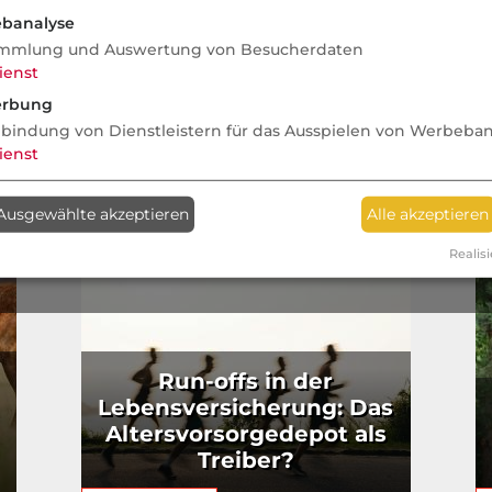
Versicherbarkeit
we
banalyse
mmlung und Auswertung von Besucherdaten
ienst
rbung
nbindung von Dienstleistern für das Ausspielen von Werbeba
ienst
Ausgewählte akzeptieren
Alle akzeptieren
Realisi
Run-offs in der
Lebensversicherung: Das
Altersvorsorgedepot als
Treiber?