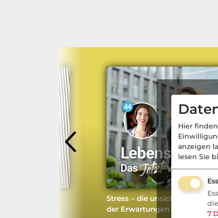
Daten
Hier finden
Einwilligu
anzeigen l
lesen Sie b
Ess
Es
Laugenknödel &
Stress – die unsichtbare Mach
di
erungslücken
der Erwartungen
7
D