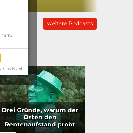
rden muss
weitere Podcasts
nnern.
ert mit Klaro!
Drei Gründe, warum der
Osten den
Rentenaufstand probt