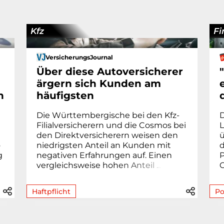
Kfz
F
VersicherungsJournal
Über diese Autoversicherer
ärgern sich Kunden am
n
häufigsten
Die Württembergische bei den Kfz-
D
Filialversicherern und die Cosmos bei
L
den Direktversicherern weisen den
ü
o
niedrigsten Anteil an Kunden mit
d
g
negativen Erfahrungen auf. Einen
P
vergleichsweise hoh
e
n
A
n
t
e
i
l
.
.
.
C
Haftpflicht
Po