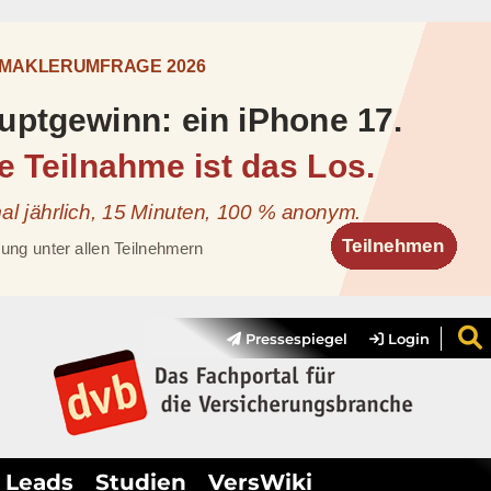
Pressespiegel
Login
Leads
Studien
VersWiki