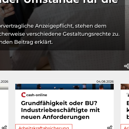
vorvertragliche Anzeigepflicht, stehen dem
icherweise verschiedene Gestaltungsrechte zu.
nden Beitrag erklärt.
.2026
04.08.2026
cash-online
Grundfähigkeit oder BU?
Industriebeschäftigte mit
neuen Anforderungen
Arbeitskraftabsicherung
Ar