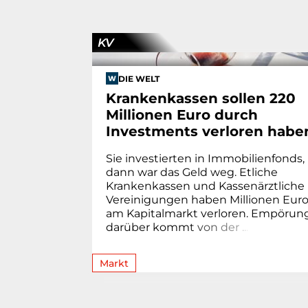
KV
DIE WELT
Krankenkassen sollen 220
Millionen Euro durch
Investments verloren habe
Sie investierten in Immobilienfonds,
dann war das Geld weg. Etliche
Krankenkassen und Kassenärztliche
Vereinigungen haben Millionen Eur
am Kapitalmarkt verloren. Empörun
darüber komm
t
v
o
n
d
e
r
.
.
.
Markt