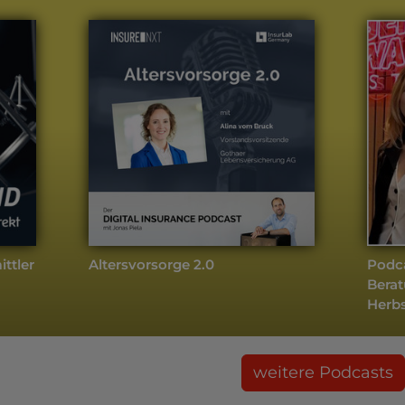
ttler
Altersvorsorge 2.0
Podca
Berat
Herb
weitere Podcasts