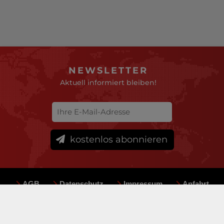
NEWSLETTER
Aktuell informiert bleiben!
kostenlos abonnieren
AGB
Datenschutz
Impressum
Anfahrt
Sitemap
Team
Mediadaten
© deutsche-versicherungsboerse.de