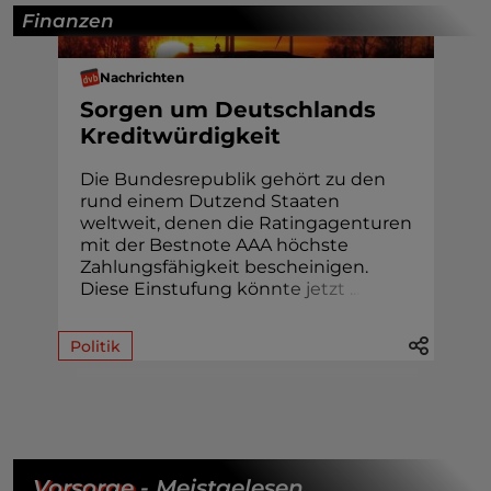
Finanzen
Nachrichten
Sorgen um Deutschlands
Kreditwürdigkeit
Die Bundesrepublik gehört zu den
rund einem Dutzend Staaten
weltweit, denen die Ratingagenturen
mit der Bestnote AAA höchste
Zahlungsfähigkeit bescheinigen.
Diese Einstufung kön
n
t
e
j
e
t
z
t
.
.
.
Politik
Vorsorge
- Meistgelesen