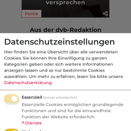
versprechen
Politik
Aus der dvb-Redaktion
Datenschutzeinstellungen
geförderte AV
Hier finden Sie eine Übersicht über alle verwendeten
Cookies. Sie können Ihre Einwilligung zu ganzen
Nachrichten
Kategorien geben oder sich weitere Informationen
Altersvorsorgedepot:
anzeigen lassen und so nur bestimmte Cookies
Bedrohung oder Chance für
auswählen.
Um mehr zu erfahren, lesen Sie bitte unsere
Datenschutzerklärung
.
Vermittler?
AVD ab 2027: Bedrohung oder
Essenziell
(immer erforderlich)
Goldgrube? blau-direkt-COO Stephan
Essenzielle Cookies ermöglichen grundlegende
Funktionen und sind für die einwandfreie
Schinnenburg verrät im Podcast, warum
Funktion der Website erforderlich.
Neobroker längst Kunden anschreiben
7
Dienste
und welche Produkte doch Provision