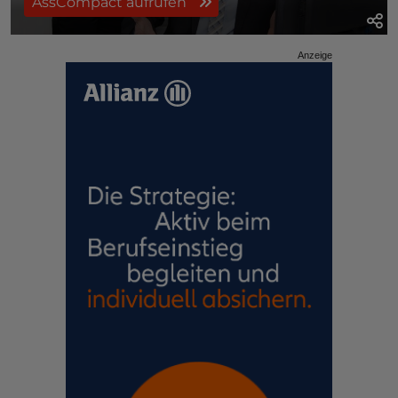
AssCompact aufrufen
Anzeige