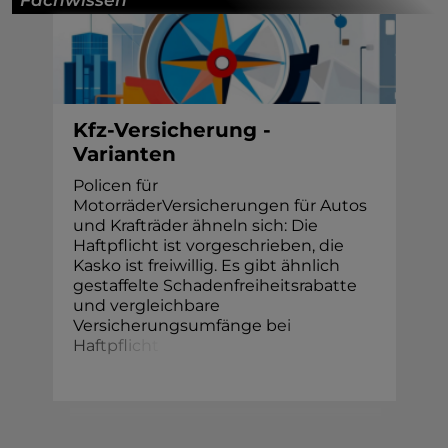
Kfz-Versicherung -
Varianten
Policen für
MotorräderVersicherungen für Autos
und Krafträder ähneln sich: Die
Haftpflicht ist vorgeschrieben, die
Kasko ist freiwillig. Es gibt ähnlich
gestaffelte Schadenfreiheitsrabatte
und vergleichbare
Versicherungsumfänge b
e
i
H
a
f
t
p
f
i
c
h
t