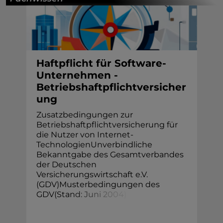
Haftpflicht für Software-
Unternehmen -
Betriebshaftpflichtversicher
ung
Zusatzbedingungen zur
Betriebshaftpflichtversicherung für
die Nutzer von Internet-
TechnologienUnverbindliche
Bekanntgabe des Gesamtverbandes
der Deutschen
Versicherungswirtschaft e.V.
(GDV)Musterbedingungen des
GDV(Sta
n
d
:
J
u
n
i
2
0
0
4
)