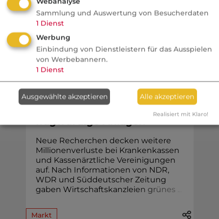
Webanalyse
bringen.
Sammlung und Auswertung von Besucherdaten
1
Dienst
Werbung
Einbindung von Dienstleistern für das Ausspielen
KV
von Werbebannern.
1
Dienst
Tagesschau
Krankenkassen: Weitere
Ausgewählte akzeptieren
Alle akzeptieren
Millionenverluste durch
Realisiert mit Klaro!
fragwürdige Anlagen
Neue Recherchen decken weitere
Millionenverluste bei Krankenkassen
und Kassenärztliche Vereinigungen
auf. Nach Informationen von NDR,
WDR und Süddeutscher Zeitung
gaben Wirtschaftskanzlei
e
n
g
r
ü
n
e
s
.
.
.
Markt