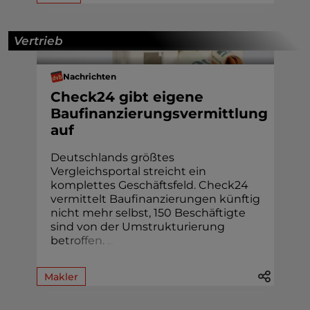
Vertrieb
Nachrichten
Check24 gibt eigene
Baufinanzierungsvermittlung
auf
Deutschlands größtes
Vergleichsportal streicht ein
komplettes Geschäftsfeld. Check24
vermittelt Baufinanzierungen künftig
nicht mehr selbst, 150 Beschäftigte
sind von der Umstrukturierung
b
e
t
r
o
f
f
e
n
.
.
.
.
Makler