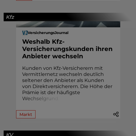
Kfz
VersicherungsJournal
Weshalb Kfz-
Versicherungskunden ihren
Anbieter wechseln
Kunden von Kfz-Versicherern mit
Vermittlernetz wechseln deutlich
seltener den Anbieter als Kunden
von Direktversicherern. Die Höhe der
Prämie ist der häufigste
W
e
c
h
s
e
l
g
r
u
n
d
.
Markt
KV