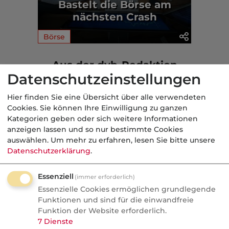
Bastelt die Börse am
nächsten Crash
Börse
Aus der dvb-Redaktion
Datenschutzeinstellungen
Politik
Hier finden Sie eine Übersicht über alle verwendeten
Cookies. Sie können Ihre Einwilligung zu ganzen
Nachrichten
Kategorien geben oder sich weitere Informationen
anzeigen lassen und so nur bestimmte Cookies
Sorgen um Deutschlands
auswählen.
Um mehr zu erfahren, lesen Sie bitte unsere
Kreditwürdigkeit
Datenschutzerklärung
.
Die Bundesrepublik gehört zu den rund
Essenziell
(immer erforderlich)
einem Dutzend Staaten weltweit, denen
Essenzielle Cookies ermöglichen grundlegende
die Ratingagenturen mit der Bestnote
Funktionen und sind für die einwandfreie
AAA höchste Zahlungsfähigkeit
Funktion der Website erforderlich.
7
Dienste
bescheinigen. Diese Einstufung könnte