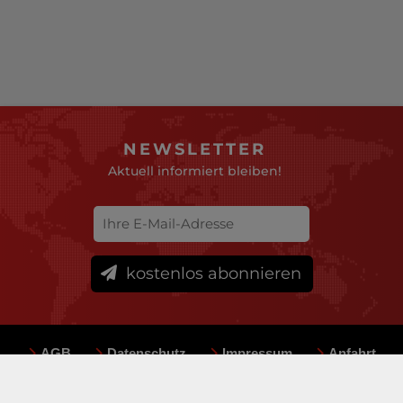
NEWSLETTER
Aktuell informiert bleiben!
kostenlos abonnieren
AGB
Datenschutz
Impressum
Anfahrt
Sitemap
Team
Mediadaten