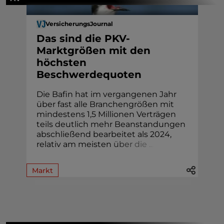
VersicherungsJournal
Das sind die PKV-
Marktgrößen mit den
höchsten
Beschwerdequoten
Die Bafin hat im vergangenen Jahr
über fast alle Branchengrößen mit
mindestens 1,5 Millionen Verträgen
teils deutlich mehr Beanstandungen
abschließend bearbeitet als 2024,
relativ am meisten
ü
b
e
r
d
i
e
.
.
.
Markt