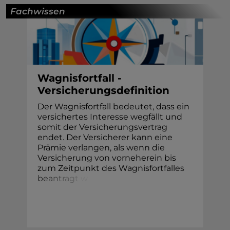
Fachwissen
Wagnisfortfall -
Versicherungsdefinition
Der Wagnisfortfall bedeutet, dass ein
versichertes Interesse wegfällt und
somit der Versicherungsvertrag
endet. Der Versicherer kann eine
Prämie verlangen, als wenn die
Versicherung von vorneherein bis
zum Zeitpunkt des Wagnisfortfall
e
s
b
e
a
n
t
r
a
g
t
w