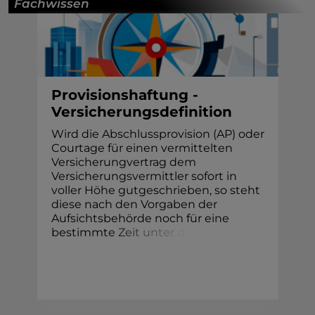
Fachwissen
Provisionshaftung -
Versicherungsdefinition
Wird die Abschlussprovision (AP) oder
Courtage für einen vermittelten
Versicherungvertrag dem
Versicherungsvermittler sofort in
voller Höhe gutgeschrieben, so steht
diese nach den Vorgaben der
Aufsichtsbehörde noch für eine
bestimmt
e
Z
e
i
t
u
n
t
e
r
d