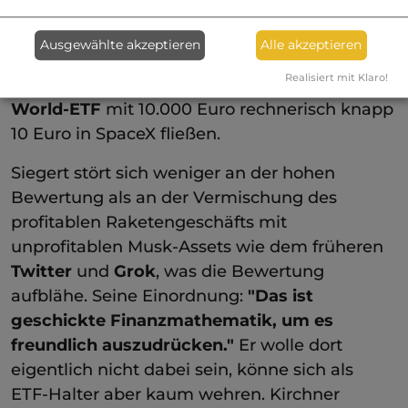
Retail-Investoren gehen sollen. Durch
geänderte Indexregeln landen selbst passive
Ausgewählte akzeptieren
Alle akzeptieren
ETF-Anleger mit kleinen Beträgen in der Aktie.
Realisiert mit Klaro!
Kirchner rechnet vor, dass bei einem
MSCI-
World-ETF
mit 10.000 Euro rechnerisch knapp
10 Euro in SpaceX fließen.
Siegert stört sich weniger an der hohen
Bewertung als an der Vermischung des
profitablen Raketengeschäfts mit
unprofitablen Musk-Assets wie dem früheren
Twitter
und
Grok
, was die Bewertung
aufblähe. Seine Einordnung:
"Das ist
geschickte Finanzmathematik, um es
freundlich auszudrücken."
Er wolle dort
eigentlich nicht dabei sein, könne sich als
ETF-Halter aber kaum wehren. Kirchner