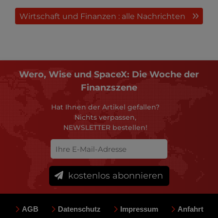
Wirtschaft und Finanzen : alle Nachrichten
Wero, Wise und SpaceX: Die Woche der
Finanzszene
Hat Ihnen der Artikel gefallen?
Nichts verpassen,
NEWSLETTER bestellen!
kostenlos abonnieren
AGB
Datenschutz
Impressum
Anfahrt