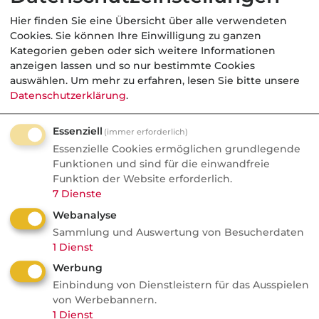
Milliarden Euro Umsatz. Gemessen an einer
Hier finden Sie eine Übersicht über alle verwendeten
Großbank sei das, frei nach einem bekannten
Cookies. Sie können Ihre Einwilligung zu ganzen
Kategorien geben oder sich weitere Informationen
Bank-CEO, weiterhin
"Peanuts"
, zeige aber,
anzeigen lassen und so nur bestimmte Cookies
dass Fintechs im Finanzsystem angekommen
auswählen.
Um mehr zu erfahren, lesen Sie bitte unsere
sind und nicht mehr verschwinden.
Datenschutzerklärung
.
SpaceX-Börsengang: Geschickte
Essenziell
(immer erforderlich)
Finanzmathematik mit Dotcom-
Essenzielle Cookies ermöglichen grundlegende
Déjà-vu
Funktionen und sind für die einwandfreie
Funktion der Website erforderlich.
Zum Abschluss ordnen beide den
SpaceX
-IPO
7
Dienste
als historisches Ereignis ein. Die Bewertung
Webanalyse
liegt bei 1,75 bis 2 Billionen US-Dollar, also
Sammlung und Auswertung von Besucherdaten
1
Dienst
etwas weniger als der gesamte DAX, bei
einem Kurs-Umsatz-Verhältnis von rund 100.
Werbung
Einbindung von Dienstleistern für das Ausspielen
Ausgegeben wird nur ein extrem knapper
von Werbebannern.
Float, wobei ungewöhnliche 30 Prozent an
1
Dienst