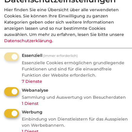
Hier finden Sie eine Übersicht über alle verwendeten
ob dieser Lead von uns telefonisch
Cookies. Sie können Ihre Einwilligung zu ganzen
überprüft wurde,
Kategorien geben oder sich weitere Informationen
Anzahl der Mitarbeiter (bei Betrieben),
anzeigen lassen und so nur bestimmte Cookies
auswählen.
Um mehr zu erfahren, lesen Sie bitte unsere
Jahresumsatz,
Datenschutzerklärung
.
die genaue Anfrage des Interessenten,
ob Interesse an weiteren
Essenziell
(immer erforderlich)
Versicherungsprodukten besteht,
Essenzielle Cookies ermöglichen grundlegende
ob dem Interessenten zu seiner Anfrage
Funktionen und sind für die einwandfreie
weitere Angebote vorliegen,
Funktion der Website erforderlich.
7
Dienste
wann der Interessent am besten
Webanalyse
erreichbar ist.
Sammlung und Auswertung von Besucherdaten
1
Dienst
In der Spalte
Status / Preis
finden Sie den
Verkaufsstatus des Leads  es kann sich
Werbung
Einbindung von Dienstleistern für das Ausspielen
entweder um eine Auktion oder Jetzt kaufen
von Werbebannern.
handeln  abhängig vom Status werden
1
Dienst