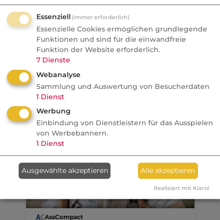
Millionen Euro durch
Investments verloren haben
Essenziell
(immer erforderlich)
Essenzielle Cookies ermöglichen grundlegende
Markt
Funktionen und sind für die einwandfreie
Funktion der Website erforderlich.
7
Dienste
Webanalyse
05.08.2026
Sammlung und Auswertung von Besucherdaten
1
Dienst
Nachrichten
Werbung
GKV-Beiträge als Instrument
Einbindung von Dienstleistern für das Ausspielen
der Industriepolitik
von Werbebannern.
1
Dienst
Politik
Ausgewählte akzeptieren
Alle akzeptieren
Realisiert mit Klaro!
04.08.2026
AssCompact