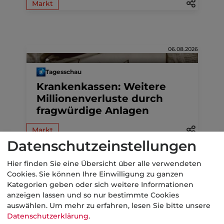
Markt
06.08.2026
Tagesschau
Krankenkassen: Weitere
Millionenverluste durch
fragwürdige Anlagen
Markt
Datenschutzeinstellungen
Hier finden Sie eine Übersicht über alle verwendeten
Cookies. Sie können Ihre Einwilligung zu ganzen
06.08.2026
Kategorien geben oder sich weitere Informationen
anzeigen lassen und so nur bestimmte Cookies
DIE WELT
auswählen.
Um mehr zu erfahren, lesen Sie bitte unsere
Krankenkassen sollen 220
Datenschutzerklärung
.