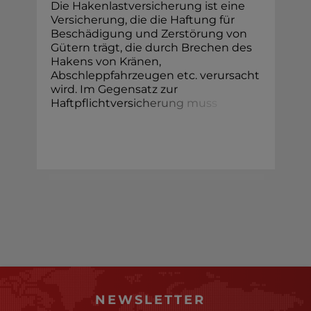
Die Hakenlastversicherung ist eine
Versicherung, die die Haftung für
Beschädigung und Zerstörung von
Gütern trägt, die durch Brechen des
Hakens von Kränen,
Abschleppfahrzeugen etc. verursacht
wird. Im Gegensatz zur
Haftpflichtvers
i
c
h
e
r
u
n
g
m
u
s
s
NEWSLETTER