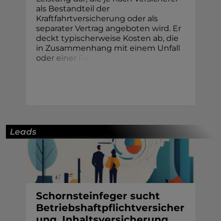
als Bestandteil der
Kraftfahrtversicherung oder als
separater Vertrag angeboten wird. Er
deckt typischerweise Kosten ab, die
in Zusammenhang mit einem Unfall
o
d
e
r
e
i
n
e
r
F
a
Leads
Schornsteinfeger sucht
Betriebshaftpflichtversicher
ung, Inhaltsversicherung,