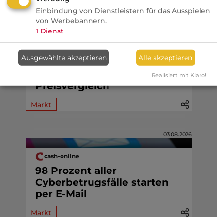
Einbindung von Dienstleistern für das Ausspielen
von Werbebannern.
03.08.2026
1
Dienst
VersicherungsJournal
Ausgewählte akzeptieren
Alle akzeptieren
Private Unfallversicherung:
Zehn Toptarife im
Realisiert mit Klaro!
Preisvergleich
Markt
03.08.2026
cash-online
98 Prozent aller
Cyberbetrugsfälle starten
per E-Mail
Markt