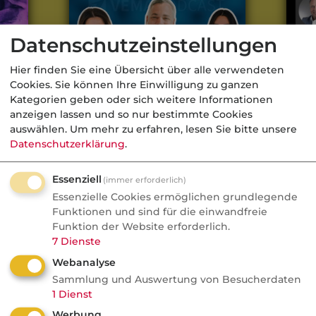
weitere Podcasts
Datenschutzeinstellungen
Aus der dvb-Redaktion
Hier finden Sie eine Übersicht über alle verwendeten
Cookies. Sie können Ihre Einwilligung zu ganzen
Kategorien geben oder sich weitere Informationen
Hausrat
anzeigen lassen und so nur bestimmte Cookies
cht
Reiseversicherungen - warum
Mehr 
auswählen.
Um mehr zu erfahren, lesen Sie bitte unsere
z
ein Makler hier aktiv sein sollte.
Zukun
Nachrichten
Datenschutzerklärung
.
üller
Apple führt Versicherung für
Geräte ein
Essenziell
(immer erforderlich)
Essenzielle Cookies ermöglichen grundlegende
Apple startet jetzt ein Abo, das gleich drei
Funktionen und sind für die einwandfreie
Funktion der Website erforderlich.
Geräte auf einmal absichert. Sogar ältere
7
Dienste
Hardware darf mit rein. Was AppleCare
Webanalyse
One kostet, was drin ist und für wen sich
Sammlung und Auswertung von Besucherdaten
das Angebot wirklich lohnt.
1
Dienst
Werbung