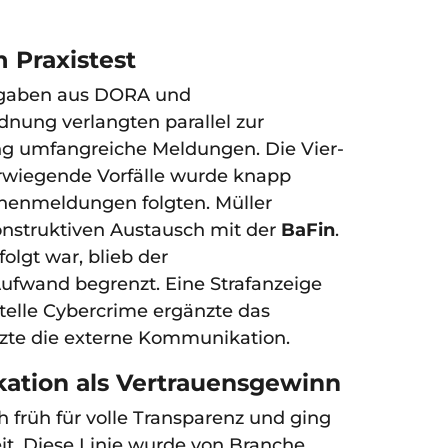
Praxistest
orgaben aus DORA und
nung verlangten parallel zur
g umfangreiche Meldungen. Die Vier-
erwiegende Vorfälle wurde knapp
chenmeldungen folgten. Müller
onstruktiven Austausch mit der
BaFin
.
olgt war, blieb der
ufwand begrenzt. Eine Strafanzeige
stelle Cybercrime ergänzte das
zte die externe Kommunikation.
tion als Vertrauensgewinn
h früh für volle Transparenz und ging
eit. Diese Linie wurde von Branche,