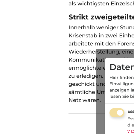
als wichtigsten Einzels
Strikt zweigetei
Innerhalb weniger Stun
Krisenstab in zwei Einh
arbeitete mit den Foren
Wiederherstellung, ein
Kommunikation und beh
Daten
ermöglichte es, paralle
zu erledigen. Auch die 
Hier finden
geschickt und über pers
Einwilligu
anzeigen l
sämtliche Unternehmen
lesen Sie b
Netz waren.
Ess
Es
L
di
7
D