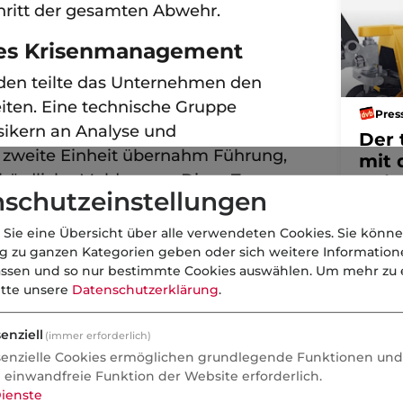
chritt der gesamten Abwehr.
ltes Krisenmanagement
den teilte das Unternehmen den
eiten. Eine technische Gruppe
Pres
sikern an Analyse und
Der 
e zweite Einheit übernahm Führung,
mit 
ördliche Meldungen. Diese Trennung
Reic
schutzeinstellungen
le Aufgaben ohne gegenseitige Störung
Mitarbeiter wurden früh nach Hause
 Sie eine Übersicht über alle verwendeten Cookies. Sie könne
önliche Kanäle informiert, da
ng zu ganzen Kategorien geben oder sich weitere Informatio
assen und so nur bestimmte Cookies auswählen.
Um mehr zu e
ssysteme zu diesem Zeitpunkt vom
itte unsere
Datenschutzerklärung
.
enziell
(immer erforderlich)
senzielle Cookies ermöglichen grundlegende Funktionen und 
esen Sie auch:
e einwandfreie Funktion der Website erforderlich.
ienste