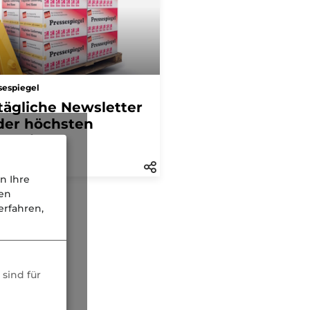
sespiegel
tägliche Newsletter
der höchsten
hweite
n Ihre
nen
rfahren,
sind für