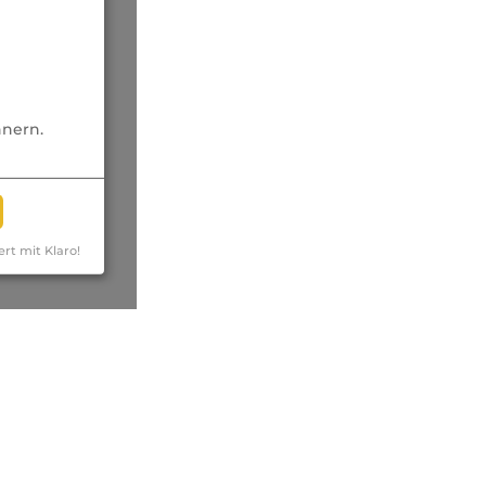
nnern.
ert mit Klaro!