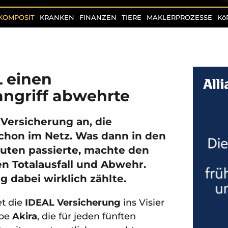
KOMPOSIT
KRANKEN
FINANZEN
TIERE
MAKLERPROZESSE
Kö
L einen
griff abwehrte
L Versicherung an, die
schon im Netz. Was dann in den
uten passierte, machte den
n Totalausfall und Abwehr.
 dabei wirklich zählte.
t die
IDEAL Versicherung
ins Visier
ppe
Akira
, die für jeden fünften