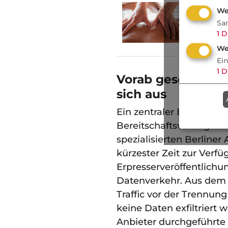
Recht
We
Sind M
Sa
Gesund
1
D
unfallv
We
Ei
1
D
Vorab geschlossen
sich aus
Ein zentraler Erfolgsfak
Bereitschaftsvertrag mi
spezialisierten Berline
kürzester Zeit zur Verfü
Erpresserveröffentlichu
Datenverkehr. Aus dem 
Traffic vor der Trennung
keine Daten exfiltriert
Anbieter durchgeführte 