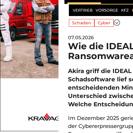
VERTRIEB
VORSORGE
KFZ
Schaden
Cyber
07.05.2026
Wie die IDEA
Ransomwarean
Akira griff die IDEA
Schadsoftware lief 
entscheidenden Min
Unterschied zwische
Welche Entscheidung
Im Dezember 2025 gerie
der Cybererpressergru