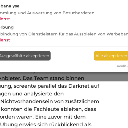
banalyse
aßnahmen der betrieblichen
mmlung und Auswertung von Besucherdaten
heitsförderung gesetzlich
ienst
ersichert?
rbung
nbindung von Dienstleistern für das Ausspielen von Werbeba
ienst
er Forensikvertrag zahlt
Ausgewählte akzeptieren
Alle akzeptieren
tor war der vorab geschlossene
Realisi
t einem auf Cyberforensik
r Anbieter. Das Team stand binnen
gung, screente parallel das Darknet auf
ngen und analysierte den
Nichtvorhandensein von zusätzlichem
 konnten die Fachleute ableiten, dass
 worden waren. Eine zuvor mit dem
Übung erwies sich rückblickend als