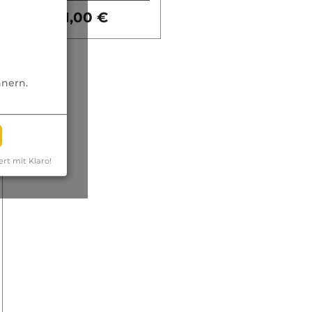
61,00 €
nnern.
ert mit Klaro!