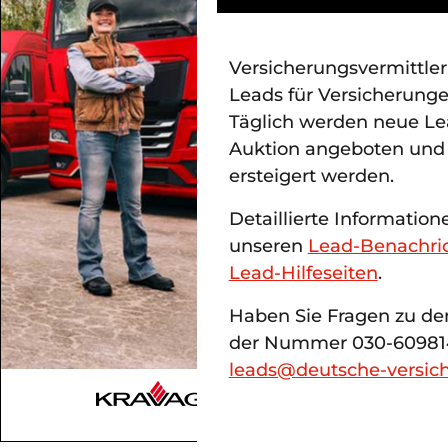
Versicherungsvermittler 
Leads für Versicherung
Täglich werden neue Le
Auktion angeboten und 
ersteigert werden.
Detaillierte Informatio
unseren
Lead-Benachri
Lead-Hilfeseiten
.
Haben Sie Fragen zu de
der Nummer 030-6098141
leads@deutsche-versic