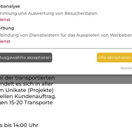
geprüft!
7.2026
banalyse
gen und
mmlung und Auswertung von Besucherdaten
ltschrankbau
ienst
ntransportversicherung
rbung
X
nbindung von Dienstleistern für das Ausspielen von Werbeba
tiert wird Meß-,
ienst
 und Regeltechnik im
n bis zu 30 000 EUR
Ausgewählte akzeptieren
Alle akzeptieren
, mit eigenen
gen, eigenen
Realisi
 direkt von Haus zu
i der transportierten
delt es sich in aller
m Unikate (Projekte)
iellen Kundenauftrag.
gen 15-20 Transporte
 bis 14:00 Uhr