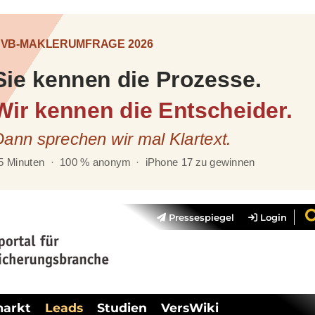
Pressespiegel
Login
markt
Leads
Studien
VersWiki