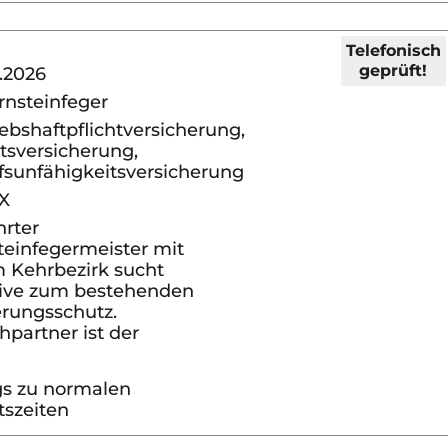
Telefonisch
geprüft!
.2026
rnsteinfeger
ebshaftpflichtversicherung,
tsversicherung,
fsunfähigkeitsversicherung
X
hrter
teinfegermeister mit
 Kehrbezirk sucht
tive zum bestehenden
erungsschutz.
partner ist der
s zu normalen
tszeiten