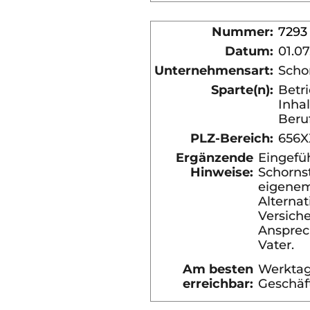
Nummer:
7293
Datum:
01.07
Unternehmensart:
Scho
Sparte(n):
Betri
Inhal
Beru
PLZ-Bereich:
656X
Ergänzende
Eingefü
Hinweise:
Schorns
eigenem
Alterna
Versich
Ansprech
Vater.
Am besten
Werktag
erreichbar:
Geschäf