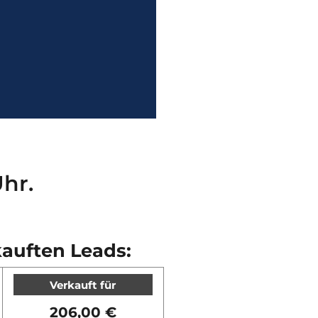
hr.
kauften Leads:
Verkauft für
206,00 €