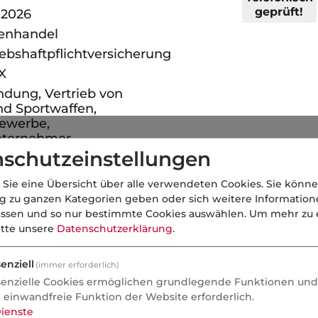
geprüft!
.2026
enhandel
ebshaftpflichtversicherung
X
dung, Vertrieb von
nd Sportwaffen,
ewerbe,
nternehmer,
sbüro im eigenen
schutzeinstellungen
ffentest erfolgt auf
chießstand,
 Sie eine Übersicht über alle verwendeten Cookies. Sie könne
msatz geplant
ng zu ganzen Kategorien geben oder sich weitere Informatio
n 10- und 20 TEUR
assen und so nur bestimmte Cookies auswählen.
Um mehr zu e
itte unsere
Datenschutzerklärung
.
s zu normalen
tszeiten
enziell
(immer erforderlich)
senzielle Cookies ermöglichen grundlegende Funktionen und 
e einwandfreie Funktion der Website erforderlich.
Telefonisch
ienste