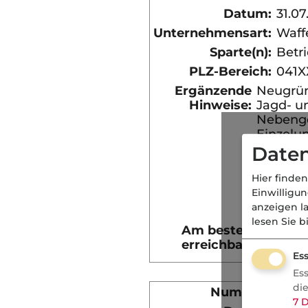
Datum:
31.07
Unternehmensart:
Waff
Sparte(n):
Betri
PLZ-Bereich:
041X
Ergänzende
Neugrün
Hinweise:
Jagd- u
Nebeng
Einzelu
Verkauf
Daten
Haus, Wa
einem S
Hier finden
Jahresu
Einwilligu
zwische
anzeigen l
lesen Sie b
Am besten
Werktag
erreichbar:
Geschäf
Ess
Es
di
Nummer:
7296
7
D