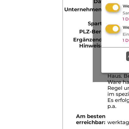
Datum:
23.0
We
Unternehmensart:
Anla
Sa
Scha
1
D
Sparte(n):
Ware
We
PLZ-Bereich:
912X
Ei
Ergänzende
Transpor
1
D
Hinweise:
Steuer-
Wert vo
pro Tour
Fahtzeu
Fahrern,
Haus. Be
Ware han
Regel u
im spez
Es erfol
p.a.
Am besten
erreichbar:
werktags