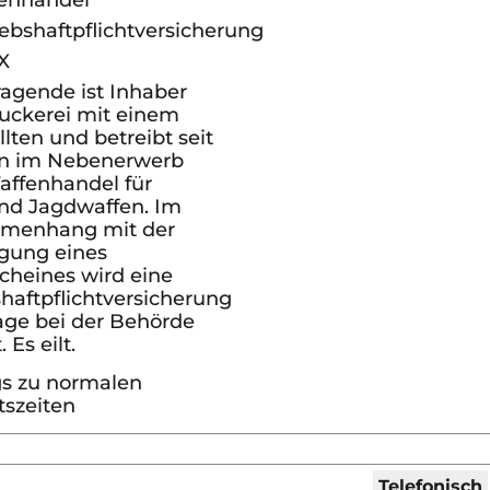
enhandel
ebshaftpflichtversicherung
X
ragende ist Inhaber
ruckerei mit einem
lten und betreibt seit
en im Nebenerwerb
affenhandel für
und Jagdwaffen. Im
menhang mit der
gung eines
cheines wird eine
haftpflichtversicherung
age bei der Behörde
 Es eilt.
s zu normalen
tszeiten
Telefonisch