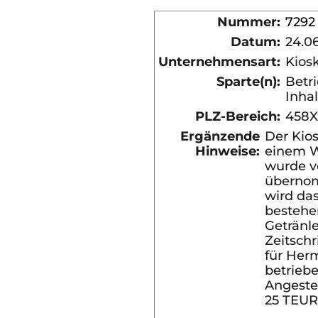
Nummer:
7292
Datum:
24.0
Unternehmensart:
Kios
Sparte(n):
Betri
Inha
PLZ-Bereich:
458
Ergänzende
Der Kios
Hinweise:
einem 
wurde v
überno
wird das
bestehe
Getränle
Zeitschr
für Her
betriebe
Angeste
25 TEUR