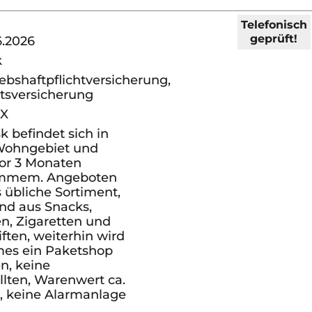
Telefonisch
geprüft!
6.2026
k
ebshaftpflichtversicherung,
ltsversicherung
XX
k befindet sich in
Wohngebiet und
or 3 Monaten
mmem. Angeboten
 übliche Sortiment,
nd aus Snacks,
n, Zigaretten und
iften, weiterhin wird
mes ein Paketshop
n, keine
llten, Warenwert ca.
, keine Alarmanlage