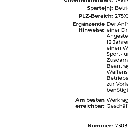
Unternehmensart:
Waff
Sparte(n):
Betri
PLZ-Bereich:
275X
Ergänzende
Der Anf
Hinweise:
einer D
Angestel
12 Jahr
einen W
Sport- 
Zusdam
Beantra
Waffens
Betriebs
zur Vorl
benötigt.
Am besten
Werkrag
erreichbar:
Geschäf
Nummer:
7303