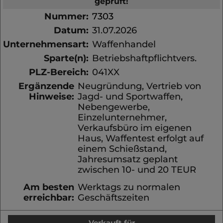
geprüft!
Nummer:
7303
Datum:
31.07.2026
Unternehmensart:
Waffenhandel
Sparte(n):
Betriebshaftpflichtvers.
PLZ-Bereich:
041XX
Ergänzende
Neugründung, Vertrieb von
Hinweise:
Jagd- und Sportwaffen,
Nebengewerbe,
Einzelunternehmer,
Verkaufsbüro im eigenen
Haus, Waffentest erfolgt auf
einem Schießstand,
Jahresumsatz geplant
zwischen 10- und 20 TEUR
Am besten
Werktags zu normalen
erreichbar:
Geschäftszeiten
Verkauft für