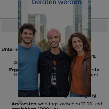
Telefonisch
geprüft!
Nummer:
7286
Datum:
03.06.2026
Unternehmensart:
Gleisbausicherung
Sparte(n):
Betriebshaftpflichtvers.
PLZ-Bereich:
451XX
Ergänzende
Neugründung, eilt, Gewerbe
Hinweise:
ist angemeldet, Interessent
benötigt für die
Arbeitsaufnahme eine
entsprechende
Versicherungsbestätigung
Am besten
werktags zwischen 12:00 und
erreichbar:
15:00 Uhr