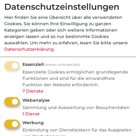
Datenschutzeinstellungen
Sparte(n):
Betriebshaftpflichtvers.,
Inhaltsvers.,
Hier finden Sie eine Übersicht über alle verwendeten
Berufsunfähigkeitsvers.
Cookies. Sie können Ihre Einwilligung zu ganzen
PLZ-Bereich:
656XX
Kategorien geben oder sich weitere Informationen
Ergänzende
Eingeführter
anzeigen lassen und so nur bestimmte Cookies
Hinweise:
Schornsteinfegermeister mit
auswählen.
Um mehr zu erfahren, lesen Sie bitte unsere
eigenem Kehrbezirk sucht
Datenschutzerklärung
.
Alternative zum bestehenden
Versicherungsschutz.
Essenziell
(immer erforderlich)
Ansprechpartner ist der
Essenzielle Cookies ermöglichen grundlegende
Vater.
Funktionen und sind für die einwandfreie
Am besten
Werktags zu normalen
Funktion der Website erforderlich.
erreichbar:
Geschäftszeiten
7
Dienste
Webanalyse
Verkauft für
Sammlung und Auswertung von Besucherdaten
1
Dienst
56,00 €
Werbung
Einbindung von Dienstleistern für das Ausspielen