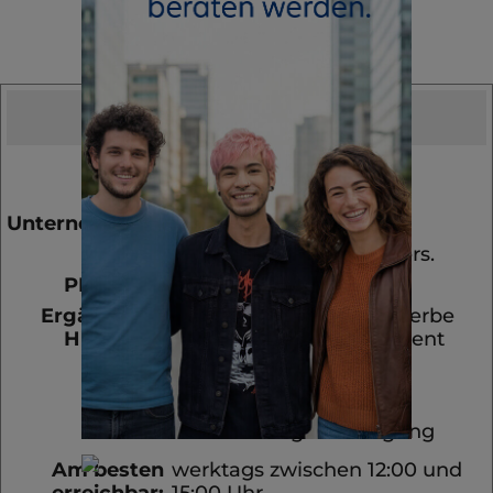
Telefonisch
geprüft!
Nummer:
7286
Datum:
03.06.2026
Unternehmensart:
Gleisbausicherung
Sparte(n):
Betriebshaftpflichtvers.
PLZ-Bereich:
451XX
Ergänzende
Neugründung, eilt, Gewerbe
Hinweise:
ist angemeldet, Interessent
benötigt für die
Arbeitsaufnahme eine
entsprechende
Versicherungsbestätigung
Am besten
werktags zwischen 12:00 und
erreichbar:
15:00 Uhr