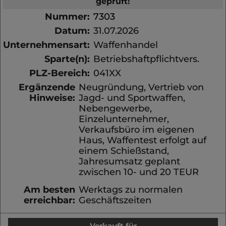
geprüft!
Nummer:
7303
Datum:
31.07.2026
Unternehmensart:
Waffenhandel
Sparte(n):
Betriebshaftpflichtvers.
PLZ-Bereich:
041XX
Ergänzende
Neugründung, Vertrieb von
Hinweise:
Jagd- und Sportwaffen,
Nebengewerbe,
Einzelunternehmer,
Verkaufsbüro im eigenen
Haus, Waffentest erfolgt auf
einem Schießstand,
Jahresumsatz geplant
zwischen 10- und 20 TEUR
Am besten
Werktags zu normalen
erreichbar:
Geschäftszeiten
Verkauft für