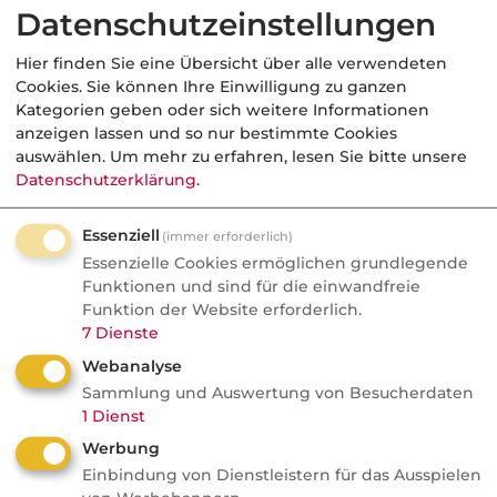
Datenschutzeinstellungen
Sparte(n):
Betriebshaftpflichtvers.,
Inhaltsvers.,
Hier finden Sie eine Übersicht über alle verwendeten
Berufsunfähigkeitsvers.
Cookies. Sie können Ihre Einwilligung zu ganzen
PLZ-Bereich:
656XX
Kategorien geben oder sich weitere Informationen
Ergänzende
Eingeführter
anzeigen lassen und so nur bestimmte Cookies
Hinweise:
Schornsteinfegermeister mit
auswählen.
Um mehr zu erfahren, lesen Sie bitte unsere
eigenem Kehrbezirk sucht
Datenschutzerklärung
.
Alternative zum bestehenden
Versicherungsschutz.
Essenziell
(immer erforderlich)
Ansprechpartner ist der
Essenzielle Cookies ermöglichen grundlegende
Vater.
Funktionen und sind für die einwandfreie
Am besten
Werktags zu normalen
Funktion der Website erforderlich.
erreichbar:
Geschäftszeiten
7
Dienste
Webanalyse
Verkauft für
Sammlung und Auswertung von Besucherdaten
1
Dienst
56,00 €
Werbung
Einbindung von Dienstleistern für das Ausspielen