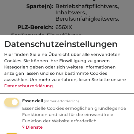
Sparte(n):
Betriebshaftpflichtvers.,
Inhaltsvers.,
Berufsunfähigkeitsvers.
PLZ-Bereich:
656XX
Ergänzende
Eingeführter
Hinweise:
Schornsteinfegermeister mit
Datenschutzeinstellungen
eigenem Kehrbezirk sucht
Alternative zum bestehenden
Hier finden Sie eine Übersicht über alle verwendeten
Versicherungsschutz.
Cookies. Sie können Ihre Einwilligung zu ganzen
Ansprechpartner ist der
Kategorien geben oder sich weitere Informationen
Vater.
anzeigen lassen und so nur bestimmte Cookies
auswählen.
Um mehr zu erfahren, lesen Sie bitte unsere
Am besten
Werktags zu normalen
Datenschutzerklärung
.
erreichbar:
Geschäftszeiten
Essenziell
(immer erforderlich)
Verkauft für
Essenzielle Cookies ermöglichen grundlegende
Funktionen und sind für die einwandfreie
56,00 €
Funktion der Website erforderlich.
7
Dienste