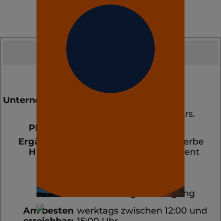
Telefonisch
geprüft!
Nummer:
7286
Datum:
03.06.2026
Unternehmensart:
Gleisbausicherung
Sparte(n):
Betriebshaftpflichtvers.
PLZ-Bereich:
451XX
Ergänzende
Neugründung, eilt, Gewerbe
Hinweise:
ist angemeldet, Interessent
benötigt für die
Arbeitsaufnahme eine
entsprechende
Versicherungsbestätigung
Am besten
werktags zwischen 12:00 und
erreichbar:
15:00 Uhr