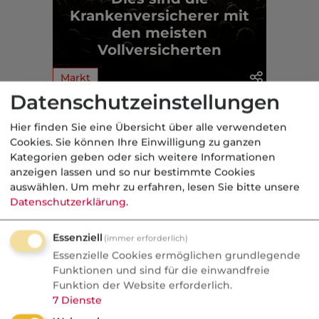
Krankenversicherer mit
den meisten
Vollversicherten
Markt
Datenschutzeinstellungen
Aus der dvb-Redaktion
Hier finden Sie eine Übersicht über alle verwendeten
Cookies. Sie können Ihre Einwilligung zu ganzen
Kategorien geben oder sich weitere Informationen
Politik
anzeigen lassen und so nur bestimmte Cookies
auswählen.
Um mehr zu erfahren, lesen Sie bitte unsere
Nachrichten
Datenschutzerklärung
.
"Das Außensteuergesetz ist
einzig und allein da, um dich
Essenziell
(immer erforderlich)
zu bestrafen"
Essenzielle Cookies ermöglichen grundlegende
Funktionen und sind für die einwandfreie
Dreistelliger Millionenbescheid aus Liebe:
Funktion der Website erforderlich.
Steuerexperte Philip Nürnberg über
7
Dienste
Wegzug, Flickschusterei und die Grenzen