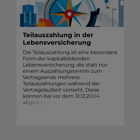
Teilauszahlung in der
Lebensversicherung
Die Teilauszahlung ist eine besondere
Form der kapitalbildenden
Lebensversicherung, die statt nur
einem Auszahlungstermin zum
Vertragsende mehrere
Teilauszahlungen während der
Vertragslaufzeit vorsieht. Diese
können bei vor dem 31.12.
2
0
0
4
a
b
g
e
s
c
h
l
o