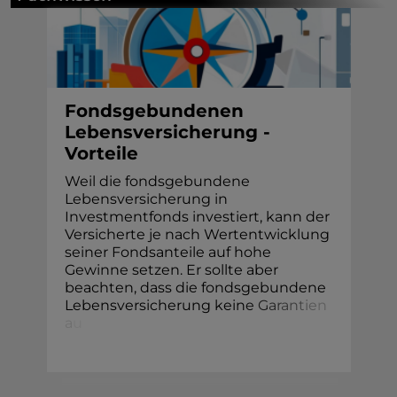
Fondsgebundenen
Lebensversicherung -
Vorteile
Weil die fondsgebundene
Lebensversicherung in
Investmentfonds investiert, kann der
Versicherte je nach Wertentwicklung
seiner Fondsanteile auf hohe
Gewinne setzen. Er sollte aber
beachten, dass die fondsgebundene
Lebensversicherung kein
e
G
a
r
a
n
t
i
e
n
a
u