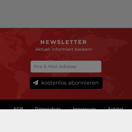
NEWSLETTER
Aktuell informiert bleiben!
kostenlos abonnieren
AGB
Datenschutz
Impressum
Anfahrt
Sitemap
Team
Mediadaten
© deutsche-versicherungsboerse.de