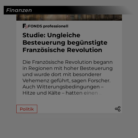
Finanzen
FONDS professionell
Studie: Ungleiche
Besteuerung begünstigte
Französische Revolution
Die Französische Revolution begann
in Regionen mit hoher Besteuerung
und wurde dort mit besonderer
Vehemenz geführt, sagen Forscher.
Auch Witterungsbedingungen –
Hitze und Kälte – hat
t
e
n
e
i
n
e
n
.
.
.
Politik