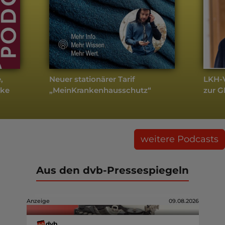
,
Neuer stationärer Tarif
LKH-V
cke
„MeinKrankenhausschutz“
zur 
weitere Podcasts
Aus den dvb-Pressespiegeln
Anzeige
09.08.2026
dvb