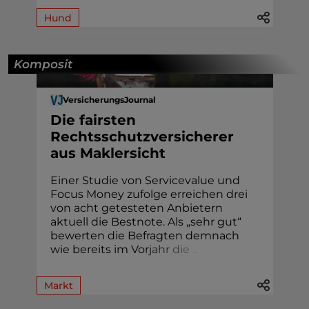
Hund
Komposit
VersicherungsJournal
Die fairsten
Rechtsschutzversicherer
aus Maklersicht
Einer Studie von Servicevalue und
Focus Money zufolge erreichen drei
von acht getesteten Anbietern
aktuell die Bestnote. Als „sehr gut“
bewerten die Befragten demnach
wie bereits im Vo
r
j
a
h
r
d
i
e
.
.
.
Markt