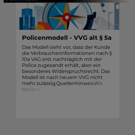
Policenmodell - VVG alt § 5a
Das Modell sieht vor, dass der Kunde
die Verbraucherinformationen nach §
10a VAG erst nachträglich mit der
Police zugesandt erhält, aber ein
besonderes Widerspruchsrecht. Das
Modell ist nach neuem VVG nicht
mehr zulässig.Quellenhinw
e
i
s
W
i
r
b
e
d
a
n
k
e