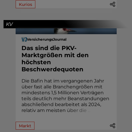
Kurios
KV
VersicherungsJournal
Das sind die PKV-
Marktgrößen mit den
höchsten
Beschwerdequoten
Die Bafin hat im vergangenen Jahr
über fast alle Branchengrößen mit
mindestens 1,5 Millionen Verträgen
teils deutlich mehr Beanstandungen
abschließend bearbeitet als 2024,
relativ am meisten
ü
b
e
r
d
i
e
.
.
.
Markt