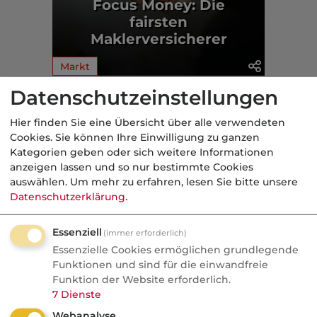
Focus Money: Die
fairsten
Maklerversicherer
Markt
Datenschutzeinstellungen
Aus der dvb-Redaktion
Hier finden Sie eine Übersicht über alle verwendeten
Cookies. Sie können Ihre Einwilligung zu ganzen
Politik
Kategorien geben oder sich weitere Informationen
anzeigen lassen und so nur bestimmte Cookies
Nachrichten
auswählen.
Um mehr zu erfahren, lesen Sie bitte unsere
Sorgen um Deutschlands
Datenschutzerklärung
.
Kreditwürdigkeit
Essenziell
(immer erforderlich)
Die Bundesrepublik gehört zu den rund
Essenzielle Cookies ermöglichen grundlegende
einem Dutzend Staaten weltweit, denen
Funktionen und sind für die einwandfreie
Funktion der Website erforderlich.
die Ratingagenturen mit der Bestnote
7
Dienste
AAA höchste Zahlungsfähigkeit
Webanalyse