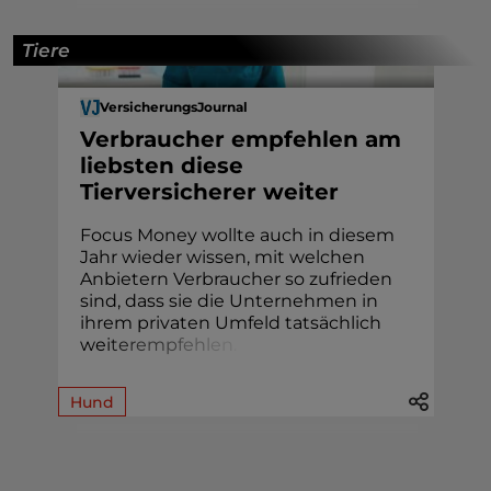
Tiere
VersicherungsJournal
Verbraucher empfehlen am
liebsten diese
Tierversicherer weiter
Focus Money wollte auch in diesem
Jahr wieder wissen, mit welchen
Anbietern Verbraucher so zufrieden
sind, dass sie die Unternehmen in
ihrem privaten Umfeld tatsächlich
we
i
t
e
r
e
m
p
f
e
h
l
e
n
.
Hund