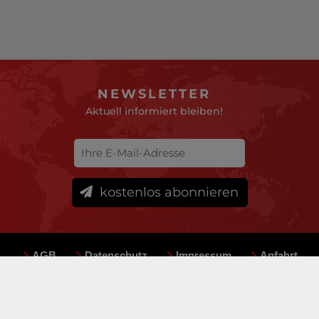
NEWSLETTER
Aktuell informiert bleiben!
kostenlos abonnieren
AGB
Datenschutz
Impressum
Anfahrt
Sitemap
Team
Mediadaten
© deutsche-versicherungsboerse.de