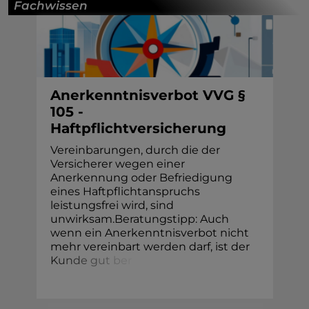
Fachwissen
Anerkenntnisverbot VVG §
105 -
Haftpflichtversicherung
Vereinbarungen, durch die der
Versicherer wegen einer
Anerkennung oder Befriedigung
eines Haftpflichtanspruchs
leistungsfrei wird, sind
unwirksam.Beratungstipp: Auch
wenn ein Anerkenntnisverbot nicht
mehr vereinbart werden darf, ist der
K
u
n
d
e
g
u
t
b
e
r