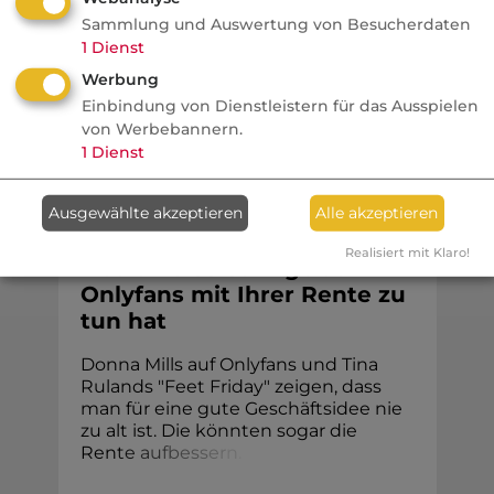
bescheinigen. Diese Einstufung könnte
Sammlung und Auswertung von Besucherdaten
jetzt ...
1
Dienst
Werbung
Einbindung von Dienstleistern für das Ausspielen
von Werbebannern.
Na sowas!
1
Dienst
n-tv
Ausgewählte akzeptieren
Alle akzeptieren
Sexy bis zur Pflegestufe -
Realisiert mit Klaro!
was eine 85-Jährige auf
Onlyfans mit Ihrer Rente zu
tun hat
Donna Mills auf Onlyfans und Tina
Rulands "Feet Friday" zeigen, dass
man für eine gute Geschäftsidee nie
zu alt ist. Die könnten sogar die
Ren
t
e
a
u
f
b
e
s
s
e
r
n
.