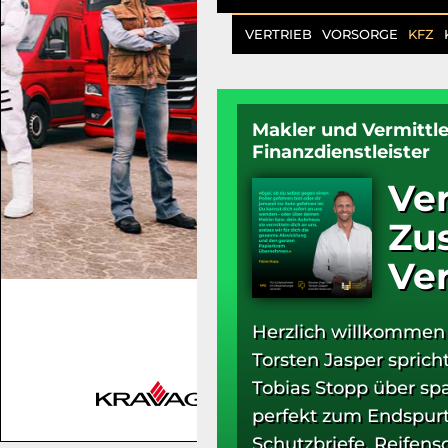
VERTRIEB
VORSORGE
KFZ
Makler und Vermittle
Finanzdienstleister
Ver
Zus
Ve
Herzlich willkommen 
Torsten Jasper spric
Tobias Stopp über sp
perfekt zum Endspurt v
Schutzbriefe, Reifens