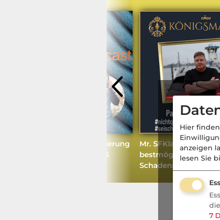
Daten
Hier finden
Einwilligu
Neues von der Kfz Versicherung
Mr. SFKlasse, der Lot
anzeigen l
/ Leben: Neuerungen 2026
bestmöglichen
lesen Sie b
Schadensfreiheitsklas
das ist legal
Ess
Es
di
7
D