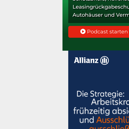
Leasingrückgabeschut
Autohäuser und Verm
Mehrwert bieten und 
hörst du in diesem P
Podcast starten