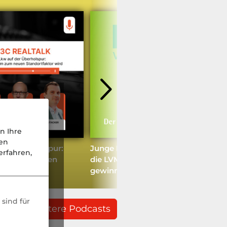
n Ihre
nen
der Überholspur:
Junge Kunden im Fokus: Wie
rfahren,
om zum neuen
die LVM neue Zielgruppen
ktor wird.
gewinnt
sind für
weitere Podcasts