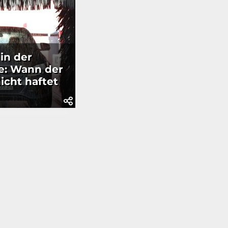
 in der
e: Wann der
icht haftet