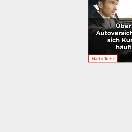
Über
Autoversic
sich K
häuf
Haftpflicht