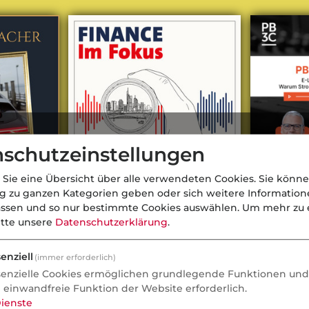
schutzeinstellungen
 Sie eine Übersicht über alle verwendeten Cookies. Sie könne
ng zu ganzen Kategorien geben oder sich weitere Informatio
se zur
Bilanzcheck mit Carola Rinker:
E-Lkw auf 
assen und so nur bestimmte Cookies auswählen.
Um mehr zu e
Spart VW seine Zukunft kaputt
Warum Str
itte unsere
Datenschutzerklärung
.
se und ja,
Standortfa
enziell
(immer erforderlich)
senzielle Cookies ermöglichen grundlegende Funktionen und 
e einwandfreie Funktion der Website erforderlich.
ienste