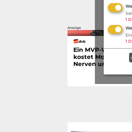
We
Sa
1
D
We
Anzeige
Ei
1
D
dvb
Ein MVP-Wechsel
kostet Monate,
Nerven und Geld