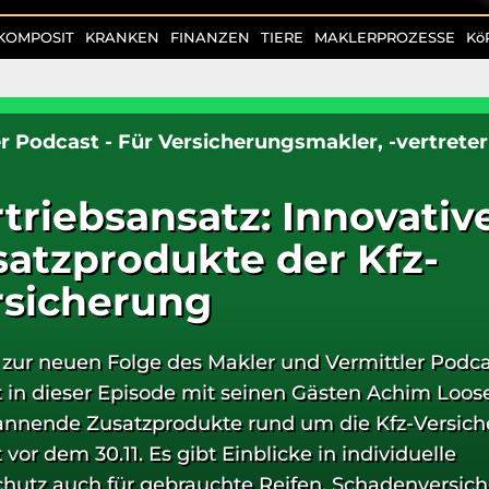
KOMPOSIT
KRANKEN
FINANZEN
TIERE
MAKLERPROZESSE
Kö
r Podcast - Für Versicherungsmakler, -vertrete
triebsansatz: Innovativ
atzprodukte der Kfz-
rsicherung
zur neuen Folge des Makler und Vermittler Podca
ht in dieser Episode mit seinen Gästen Achim Loo
annende Zusatzprodukte rund um die Kfz-Versich
or dem 30.11. Es gibt Einblicke in individuelle
chutz auch für gebrauchte Reifen, Schadenversic