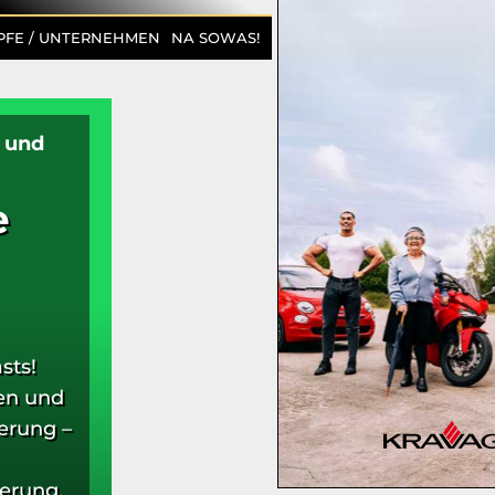
PFE / UNTERNEHMEN
NA SOWAS!
r und
e
sts!
sen und
erung –
herung,