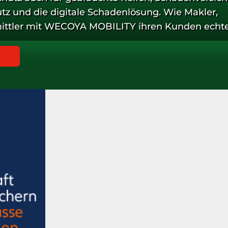
z und die digitale Schadenlösung. Wie Makler,
ittler mit WECOYA MOBILITY ihren Kunden echt
neue Chancen fürs eigene Geschäft schaffen kö
odcast. Viel Spaß beim Zuhören!
Anzeige