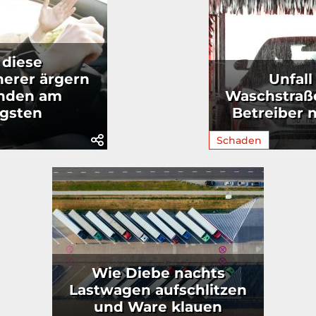
 diese
herer ärgern
Unfall
unden am
Waschstraß
igsten
Betreiber n
Schaden
Wie Diebe nachts
Lastwagen aufschlitzen
und Ware klauen