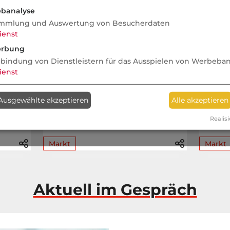
banalyse
Aus den dvb-Pressespiegel
mmlung und Auswertung von Besucherdaten
ienst
rbung
07.08.2026
07.08.2026
nbindung von Dienstleistern für das Ausspielen von Werbeba
ienst
VersicherungsJournal
cas
Diese Kfz-Versicherer
DIS
würden Kunden am
kür
Ausgewählte akzeptieren
Alle akzeptieren
häufigsten empfehlen
bel
Realisi
Ver
Markt
Markt
Aktuell im Gespräch