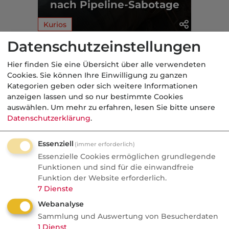
nach Pipeline-Sabotage
Kurios
Datenschutzeinstellungen
Aus der dvb-Redaktion
Hier finden Sie eine Übersicht über alle verwendeten
Cookies. Sie können Ihre Einwilligung zu ganzen
Kurios
Kategorien geben oder sich weitere Informationen
anzeigen lassen und so nur bestimmte Cookies
Nachrichten
auswählen.
Um mehr zu erfahren, lesen Sie bitte unsere
Eike Immel: Vom Millionär
Datenschutzerklärung
.
zum Sozialfall
Essenziell
(immer erforderlich)
Ex-Nationaltorwart Eike Immel verdiente
Essenzielle Cookies ermöglichen grundlegende
Funktionen und sind für die einwandfreie
Millionen, lebte in Saus und Braus. Heute:
Funktion der Website erforderlich.
563 Euro Bürgergeld, 2,69 Euro am
7
Dienste
Monatsende übrig.
Webanalyse
Sammlung und Auswertung von Besucherdaten
1
Dienst