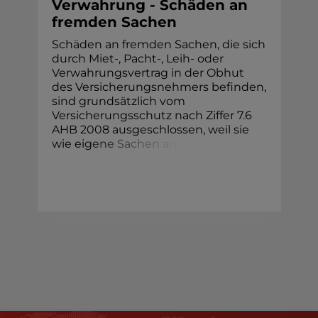
Verwahrung - Schäden an
fremden Sachen
Schäden an fremden Sachen, die sich
durch Miet-, Pacht-, Leih- oder
Verwahrungsvertrag in der Obhut
des Versicherungsnehmers befinden,
sind grundsätzlich vom
Versicherungsschutz nach Ziffer 7.6
AHB 2008 ausgeschlossen, weil sie
wie ei
g
e
n
e
S
a
c
h
e
n
a
n