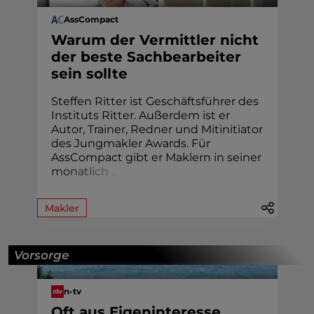
AssCompact
Warum der Vermittler nicht
der beste Sachbearbeiter
sein sollte
Steffen Ritter ist Geschäftsführer des
Instituts Ritter. Außerdem ist er
Autor, Trainer, Redner und Mitinitiator
des Jungmakler Awards. Für
AssCompact gibt er Maklern in seiner
m
o
n
a
t
l
i
c
h
.
.
.
Makler
Vorsorge
n-tv
Oft aus Eigeninteresse