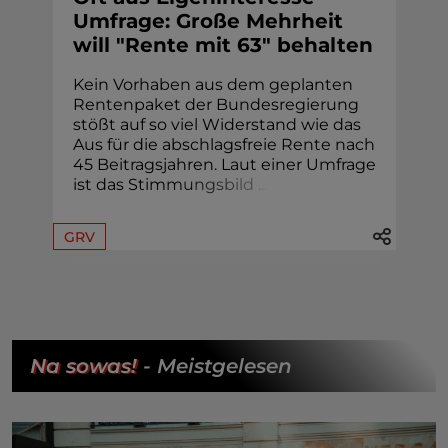
Umfrage: Große Mehrheit
will "Rente mit 63" behalten
Kein Vorhaben aus dem geplanten
Rentenpaket der Bundesregierung
stößt auf so viel Widerstand wie das
Aus für die abschlagsfreie Rente nach
45 Beitragsjahren. Laut einer Umfrage
ist das Stim
m
u
n
g
s
b
i
l
d
.
.
.
GRV
Na sowas!
- Meistgelesen