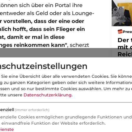
nnen sich über ein Portal ihre
entweder als Geld oder als Lounge-
 vorstellen, dass der eine oder
ich hofft, dass sein Flieger ein
Pres
, damit er mal in diese
Der 
ges reinkommen kann"
, scherzt
mit 
Reic
schutzeinstellungen
esen Sie auch:
 Sie eine Übersicht über alle verwendeten Cookies. Sie könne
ng zu ganzen Kategorien geben oder sich weitere Informatio
assen und so nur bestimmte Cookies auswählen.
Um mehr zu e
itte unsere
Datenschutzerklärung
.
rs Geld: Wenn Finanzjournalisten zu
hreportern werden
enziell
(immer erforderlich)
senzielle Cookies ermöglichen grundlegende Funktionen und 
e einwandfreie Funktion der Website erforderlich.
ienste