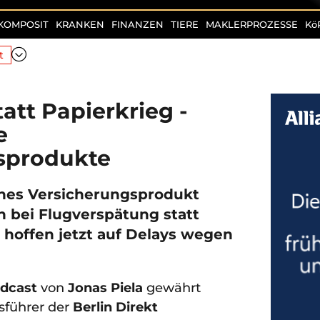
KOMPOSIT
KRANKEN
FINANZEN
TIERE
MAKLERPROZESSE
Kö
t
att Papierkrieg -
e
sprodukte
ches Versicherungsprodukt
h bei Flugverspätung statt
 hoffen jetzt auf Delays wegen
odcast
von
Jonas Piela
gewährt
tsführer der
Berlin Direkt