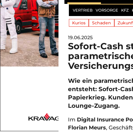
VERTRIEB
VORSORGE
KFZ
Kurios
Schaden
Zukunf
19.06.2025
Sofort-Cash st
parametrisch
Versicherung
Wie ein parametris
entsteht: Sofort-Cas
Papierkrieg. Kunden
Lounge-Zugang.
Im
Digital Insurance P
Florian Meurs
, Geschäf