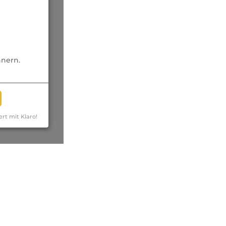
nnern.
ert mit Klaro!