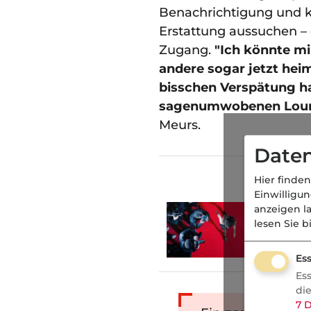
Benachrichtigung und kö
Erstattung aussuchen – 
Zugang.
"Ich könnte mir
andere sogar jetzt heiml
bisschen Verspätung hat
sagenumwobenen Loun
Meurs.
Daten
L
Hier finden
Einwilligu
anzeigen l
Kurios
lesen Sie b
Gala fü
Klatsc
Ess
Es
di
7
D