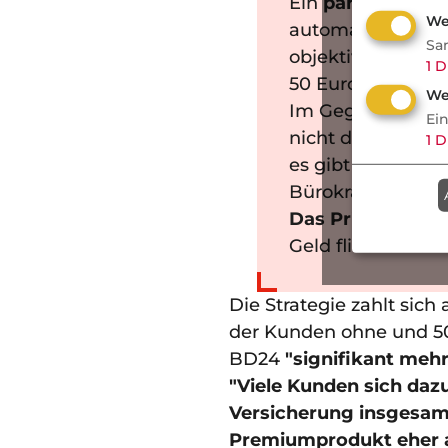
Ein
parametrisch
We
automatisch einen
Sa
objektiv messbare
1
D
50 Euro bei einer
We
Im Gegensatz zu 
Ei
nicht der tatsäch
1
D
es gibt sofort G
Bürokratie.
Das Prinzip
: Erei
Geld fließt autom
Die Strategie zahlt sich
der Kunden ohne und 50 
BD24
"signifikant meh
"Viele Kunden sich daz
Versicherung insgesam
Premiumprodukt eher a