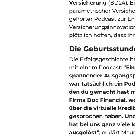
Versicherung
(BD24), Ei
parametrischer Versiche
gehörter Podcast zur E
Versicherungsinnovatio
plötzlich hoffen, dass ih
Die Geburtsstunde
Die Erfolgsgeschichte 
mit einem Podcast:
"Ein
spannender Ausgangs
war tatsächlich ein Pod
den du gemacht hast m
Firma Doc Financial, wo
über die virtuelle Kredi
gesprochen haben. Und
hat bei uns ganz viele 
ausgelöst"
, erklärt Meu