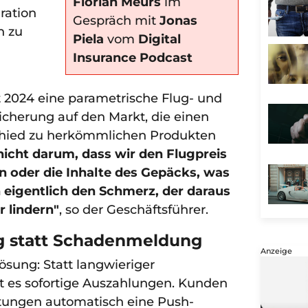
Florian Meurs
im
ration
Gespräch mit
Jonas
h zu
Piela
vom
Digital
Insurance Podcast
 2024 eine parametrische Flug- und
cherung auf den Markt, die einen
hied zu herkömmlichen Produkten
nicht darum, dass wir den Flugpreis
n oder die Inhalte des Gepäcks, was
n eigentlich den Schmerz, der daraus
r lindern"
, so der Geschäftsführer.
g statt Schadenmeldung
Anzeige
sung: Statt langwieriger
 es sofortige Auszahlungen. Kunden
ätungen automatisch eine Push-