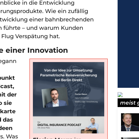
nblicke in die Entwicklung
rungsprodukte. Wie ein zufällig
ntwicklung einer bahnbrechenden
n führte – und warum Kunden
r Flug Verspätung hat.
 einer Innovation
begann
punkt
cast,
it der
 sie
meist 
tkarte
 das
Ideen
rs. Was