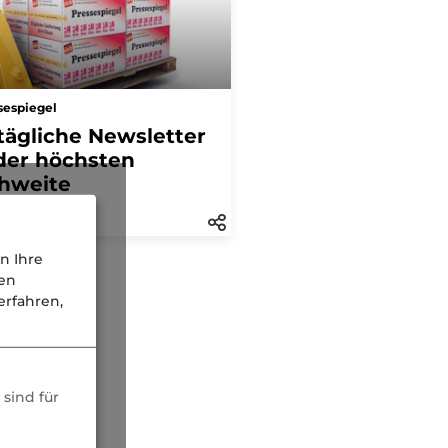
sespiegel
tägliche Newsletter
der höchsten
hweite
n Ihre
nen
rfahren,
sind für