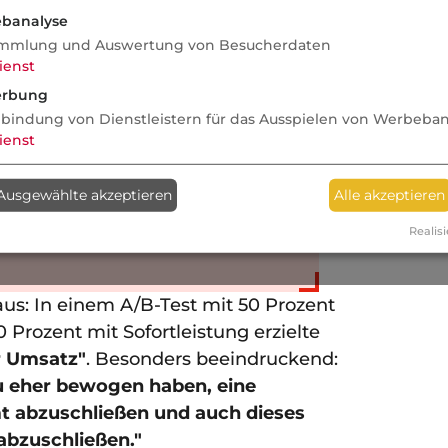
es Versicherungsprodukt
zahlt
banalyse
 festen Betrag aus, sobald ein
mmlung und Auswertung von Besucherdaten
s Ereignis eintritt – zum Beispiel
ienst
 Flugverspätung ab 2 Stunden.
rbung
klassischen Versicherungen wird
nbindung von Dienstleistern für das Ausspielen von Werbeba
liche Schaden erstattet, sondern
ienst
eld ohne aufwendige Prüfung oder
Ausgewählte akzeptieren
Alle akzeptieren
gnis tritt ein → Parameter erfüllt →
Realisi
atisch.
 aus: In einem A/B-Test mit 50 Prozent
Prozent mit Sofortleistung erzielte
r Umsatz"
. Besonders beeindruckend:
u eher bewogen haben, eine
t abzuschließen und auch dieses
bzuschließen."